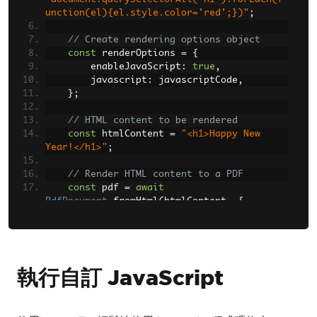
unction(el){el.style.color='red';})"
;
// Create rendering options object
const
 renderOptions 
=
{
        enableJavaScript
:
true
,
        javascript
:
 javascriptCode
,
};
// HTML content to be rendered
const
 htmlContent 
=
"<h1>Happy New 
Year!</h1>"
;
// Render HTML content to a PDF
const
 pdf 
=
await
PdfDocument
.
fromHtml
(
htmlContent
,
{
renderOptions
:
 renderOptions 
});
// Save the PDF with the executed 
JavaScript
await
 pdf
.
saveAs
(
"executed_js.pdf"
);
執行自訂 JavaScript
})();