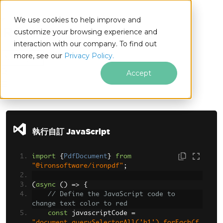
We use cookies to help improve and
customize your browsing experience and
interaction with our company. To find out
for
more, see our
Privacy Policy.
Node.js
Accept
跳至頁尾內容
執行自訂 JavaScript
import
{
PdfDocument
}
from
"@ironsoftware/ironpdf"
;
(
async
()
=>
{
// Define the JavaScript code to 
change text color to red
const
 javascriptCode 
=
"document.querySelectorAll('h1').forEach(f