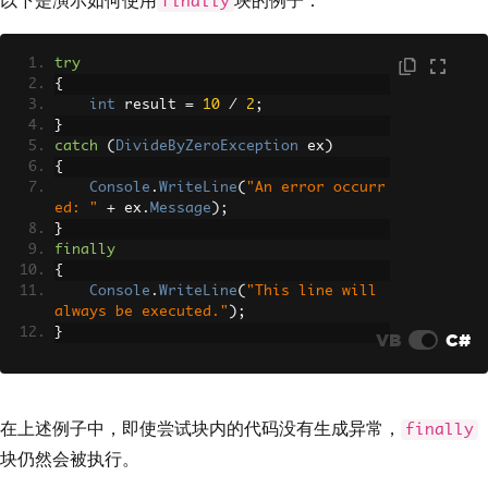
以下是演示如何使用
块的例子：
finally
try
{
int
 result 
=
10
/
2
;
}
catch
(
DivideByZeroException
 ex
)
{
Console
.
WriteLine
(
"An error occurr
ed: "
+
 ex
.
Message
);
}
finally
{
Console
.
WriteLine
(
"This line will 
always be executed."
);
}
VB
C#
在上述例子中，即使尝试块内的代码没有生成异常，
finally
块仍然会被执行。