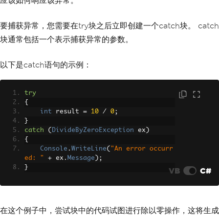
应该如何响应该异常。
要捕获异常，您需要在try块之后立即创建一个catch块。 catch
块通常包括一个表示捕获异常的参数。
以下是catch语句的示例：
try
{
int
 result 
=
10
/
0
;
}
catch
(
DivideByZeroException
 ex
)
{
Console
.
WriteLine
(
"An error occurr
ed: "
+
 ex
.
Message
);
}
VB
C#
在这个例子中，尝试块中的代码试图进行除以零操作，这将生成