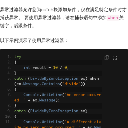
异常过滤器允许您为catch块添加条件，仅在满足特定条件时才
捕获异常。 要使用异常过滤器，请在捕获语句中添加
关
when
键字，后跟条件。
以下示例演示了使用异常过滤器：
try
{
int
 result 
=
10
/
0
;
}
catch
(
DivideByZeroException
 ex
)
 when 
(
ex
.
Message
.
Contains
(
"divide"
))
{
Console
.
WriteLine
(
"An error occurr
ed: "
+
 ex
.
Message
);
}
catch
(
DivideByZeroException
 ex
)
{
Console
.
WriteLine
(
"A different div
ide by zero error occurred: "
+
 ex
.
Mes