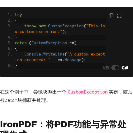
try
{
throw
new
CustomException
(
"This is 
a custom exception."
);
}
catch
(
CustomException
 ex
)
{
Console
.
WriteLine
(
"A custom except
ion occurred: "
+
 ex
.
Message
);
}
VB
C#
在这个例子中，尝试块抛出一个
实例，随后
CustomException
被catch块捕获并处理。
IronPDF：将PDF功能与异常处