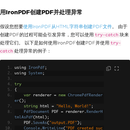
用IronPDF创建PDF并处理异常
假设您想要
使用IronPDF从HTML字符串创建PDF文件
。 由于
创建PDF的过程可能会引发异常，您可以使用
块来
try-catch
处理它们。 以下是如何使用IronPDF创建PDF并使用
try-
处理异常的例子：
catch
using 
IronPdf
;
using 
System
;
try
{
var
 renderer 
=
new
ChromePdfRender
er
();
string
 html 
=
"Hello, World!"
;
PdfDocument
 PDF 
=
 renderer
.
RenderH
tmlAsPdf
(
html
);
    PDF
.
SaveAs
(
"output.PDF"
);
Console
.
WriteLine
(
"PDF created suc