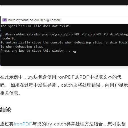
ed PDF file does not exist."
);
}
}
catch
(
Exception
 ex
)
{
Console
.
WriteLine
(
"An unexpected e
rror occurred: "
+
 ex
.
Message
);
}
在此示例中，try块包含使用IronPDF从PDF中提取文本的代
码。 如果在过程中发生异常，catch块将处理错误，向用户显示
相关信息。
结论
通过将
IronPDF
与您的try-catch异常处理方法结合，您可以创