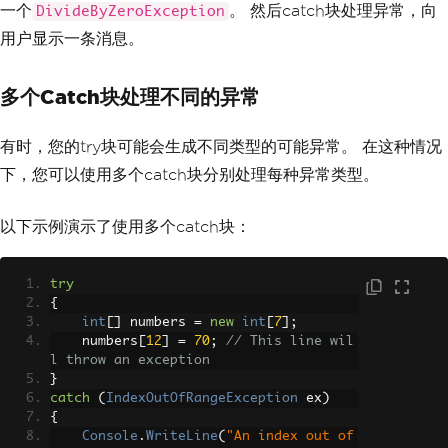
一个
。 然后catch块处理异常，向
DivideByZeroException
用户显示一条消息。
多个Catch块处理不同的异常
有时，您的try块可能会生成不同类型的可能异常。 在这种情况
下，您可以使用多个catch块分别处理每种异常类型。
以下示例演示了使用多个catch块：
try
{
int
[]
 numbers 
=
new
int
[
7
];
    numbers
[
12
]
=
70
;
// This line wil
l throw an exception
}
catch
(
IndexOutOfRangeException
 ex
)
{
Console
.
WriteLine
(
"An index out of 