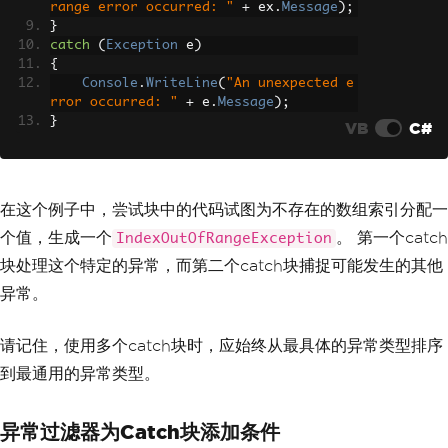
range error occurred: "
+
 ex
.
Message
);
}
catch
(
Exception
 e
)
{
Console
.
WriteLine
(
"An unexpected e
rror occurred: "
+
 e
.
Message
);
}
VB
C#
在这个例子中，尝试块中的代码试图为不存在的数组索引分配一
个值，生成一个
。 第一个catch
IndexOutOfRangeException
块处理这个特定的异常，而第二个catch块捕捉可能发生的其他
异常。
请记住，使用多个catch块时，应始终从最具体的异常类型排序
到最通用的异常类型。
异常过滤器为Catch块添加条件