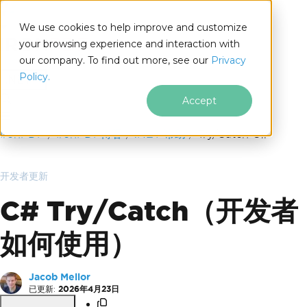
We use cookies to help improve and customize
your browsing experience and interaction with
our company. To find out more, see our
Privacy
for
Policy.
.NET
Accept
跳至页脚内容
IronPDF
IronPDF博客
.NET 帮助
Try/Catch C#
开发者更新
C# Try/Catch（开发者
如何使用）
Jacob Mellor
已更新:
2026年4月23日