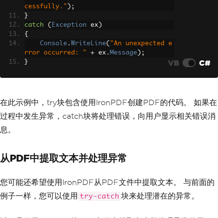
cessfully."
);
}
catch
(
Exception
 ex
)
{
Console
.
WriteLine
(
"An unexpected e
rror occurred: "
+
 ex
.
Message
);
VB
C#
}
在此示例中，try块包含使用IronPDF创建PDF的代码。 如果在
过程中发生异常，catch块将处理错误，向用户显示相关错误消
息。
从PDF中提取文本并处理异常
您可能还希望使用IronPDF从PDF文件中提取文本。 与前面的
例子一样，您可以使用
块来处理潜在的异常。
try-catch