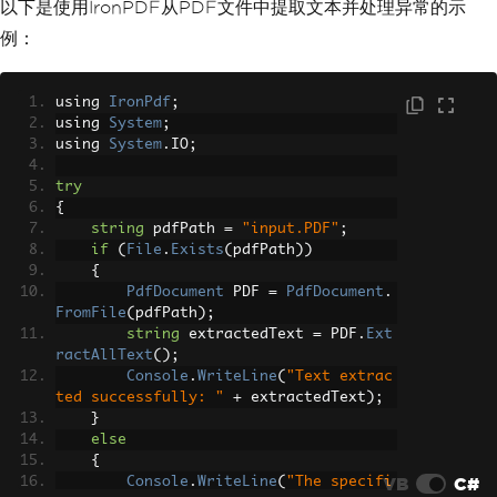
以下是使用IronPDF从PDF文件中提取文本并处理异常的示
例：
using 
IronPdf
;
using 
System
;
using 
System
.
IO
;
try
{
string
 pdfPath 
=
"input.PDF"
;
if
(
File
.
Exists
(
pdfPath
))
{
PdfDocument
 PDF 
=
PdfDocument
.
FromFile
(
pdfPath
);
string
 extractedText 
=
 PDF
.
Ext
ractAllText
();
Console
.
WriteLine
(
"Text extrac
ted successfully: "
+
 extractedText
);
}
else
{
VB
C#
Console
.
WriteLine
(
"The specifi