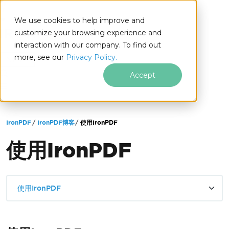
We use cookies to help improve and
customize your browsing experience and
interaction with our company. To find out
for
more, see our
Privacy Policy.
.NET
Accept
跳至页脚内容
IronPDF
IronPDF博客
使用IronPDF
使用IronPDF
使用IronPDF