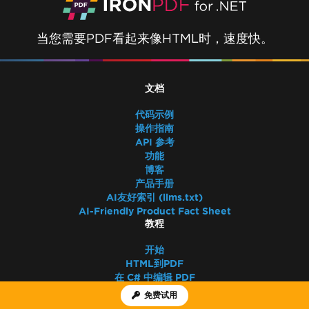
当您需要PDF看起来像HTML时，速度快。
文档
代码示例
操作指南
API 参考
功能
博客
产品手册
AI友好索引 (llms.txt)
AI-Friendly Product Fact Sheet
教程
开始
HTML到PDF
在 C# 中编辑 PDF
使用 Chrome 调试 HTML
免费试用
VS 替代品