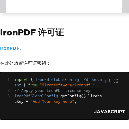
<
title
>
Generate
 PDF 
Using
Iron
PDF
</
title
>
<
link rel
=
"icon"
 href
=
"/favico
n.ico"
/>
</
Head
>
IronPDF 许可证
<
main
>
<
h1
>
Demo
Hashids
 and 
Generate
PDF 
Using
IronPDF
</
h1
>
<
p
>
IronPDF
。
<
span
>
Enter
Url
To
get
Hashi
ds
 and 
Convert
 to PDF
:</
span
>{
" "
}
在此处放置许可证密钥：
</
p
>
<
input type
=
"number"
 value
={
te
xt
}
 onChange
={
handleChange
}
/>
<
p
>
import
{
IronPdfGlobalConfig
,
PdfDocum
HashID
of
 input
:
{
etext
}
ent
}
from
"@ironsoftware/ironpdf"
;
</
p
>
// Apply your IronPDF license key
<
button style
={{
margin
:
20
,
 pa
IronPdfGlobalConfig
.
getConfig
().
licens
dding
:
5
}}
 onClick
={
generatePdf
}>
eKey 
=
"Add Your key here"
;
Generate
 PDF 
JAVASCRIPT
</
button
>
</
main
>
<
style jsx
>{`
        main 
{