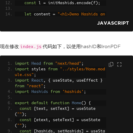
const
 l 
=
 initHashids
.
encode
(
f
);
let
 content 
=
"<h1>Demo Hashids an
d Generate PDF Using IronPDF</h1>"
;
JAVASCRIPT
    content 
+=
"<p>Input:"
+
 f 
+
"</p
>"
;
    content 
+=
"<p>HashID:"
+
 l 
+
"</p
>"
;
现在修改
代码如下，以使用hashID和IronPDF
index.js
const
 pdf 
=
await
PdfDocument
.
from
Html
(
content
);
import
Head
from
"next/head"
;
const
 data 
=
await
 pdf
.
saveAsBuffe
import
 styles 
from
"../styles/Home.mod
r
();
ule.css"
;
import
React
,
{
 useState
,
 useEffect 
}
    res
.
setHeader
(
"Content-Type"
,
"app
from
"react"
;
lication/pdf"
);
import
Hashids
from
'hashids'
;
    res
.
setHeader
(
"Content-Disposition"
,
export
default
function
Home
()
{
"attachment; filename=awesomeIro
const
[
text
,
 setText
]
=
 useState
n.pdf"
(
""
);
);
const
[
etext
,
 seteText
]
=
 useState
    res
.
send
(
data
);
(
""
);
}
catch
(
error
)
{
const
[
hashids
,
 setHashids
]
=
 useSta
    console
.
error
(
"Error generating PD