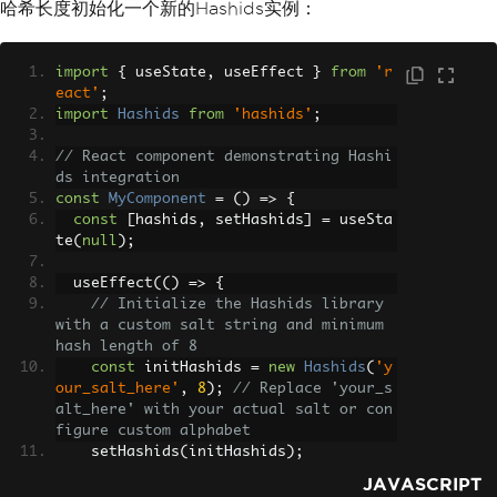
哈希长度初始化一个新的Hashids实例：
import
{
 useState
,
 useEffect 
}
from
'r
eact'
;
import
Hashids
from
'hashids'
;
// React component demonstrating Hashi
ds integration
const
MyComponent
=
()
=>
{
const
[
hashids
,
 setHashids
]
=
 useSta
te
(
null
);
  useEffect
(()
=>
{
// Initialize the Hashids library 
with a custom salt string and minimum 
hash length of 8
const
 initHashids 
=
new
Hashids
(
'y
our_salt_here'
,
8
);
// Replace 'your_s
alt_here' with your actual salt or con
figure custom alphabet
    setHashids
(
initHashids
);
},
[]);
JAVASCRIPT