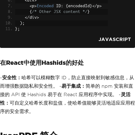
<
div
>
<
p
>
Encoded
 ID
:
{
encodedId
}</
p
>
{
/* Other JSX content */
}
</
div
>
);
};
JAVASCRIPT
在React中使用Hashids的好处
-
安全性：
哈希可以模糊数字 ID，防止直接映射到敏感信息，从
而增强数据隐私和安全性。 -
易于集成：
简单的 npm 安装和直
接的 API 使 Hashids 易于在 React 应用程序中实现。 -
灵活
性：
可自定义哈希长度和盐值，使哈希值能够灵活地适应应用程
序的安全需求。