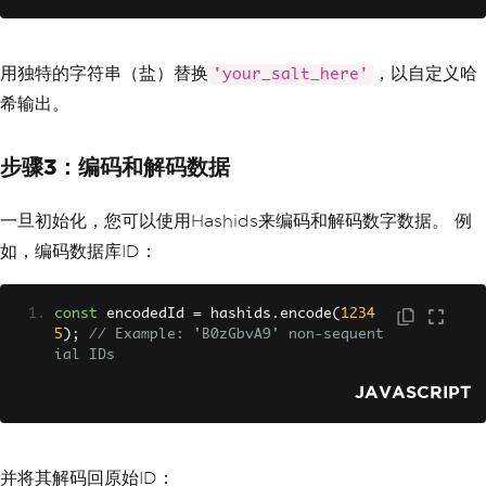
// Other component logic here
return
(
<
div
>
用独特的字符串（盐）替换
，以自定义哈
'your_salt_here'
{
/* Your JSX content */
}
</
div
>
希输出。
);
};
步骤3：编码和解码数据
export
default
MyComponent
;
一旦初始化，您可以使用Hashids来编码和解码数字数据。 例
如，编码数据库ID：
const
 encodedId 
=
 hashids
.
encode
(
1234
5
);
// Example: 'B0zGbvA9' non-sequent
ial IDs
JAVASCRIPT
并将其解码回原始ID：