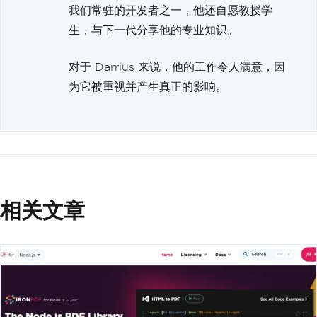
我们常驻的开发者之一，他还自愿教授学
          font
-
family
:
-
apple
-
system
,
生，与下一代分享他的专业知识。
BlinkMacSystemFont
,
Segoe
 UI
,
Roboto
,
对于 Darrius 来说，他的工作令人满意，因
Oxygen
,
为它被重视并产生真正的影响。
Ubuntu
,
Cantarell
,
Fira
Sans
,
Droid
Sans
,
Helvetica
Neue
,
            sans
-
serif
;
}
*
{
          box
-
sizing
:
 border
-
box
;
相关文章
}
`}</
style
>
</
div
>
);
}