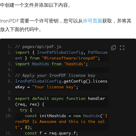
中创建一个文件并添加以下内容。
IronPDF需要一个许可密钥，您可以从
许可页面
获取，并将其
放入下面的代码中。
// pages/api/pdf.js
import
{
IronPdfGlobalConfig
,
PdfDocum
ent
}
from
"@ironsoftware/ironpdf"
;
import
Hashids
from
'hashids'
;
// Apply your IronPDF license key
IronPdfGlobalConfig
.
getConfig
().
licens
eKey 
=
"Your license key"
;
export
default
async
function
 handler
(
req
,
 res
)
{
try
{
const
 initHashids 
=
new
Hashids
(
'I
ronPDF Is Awesome and this is the sal
t'
,
8
);
const
 f 
=
 req
.
query
.
f
;