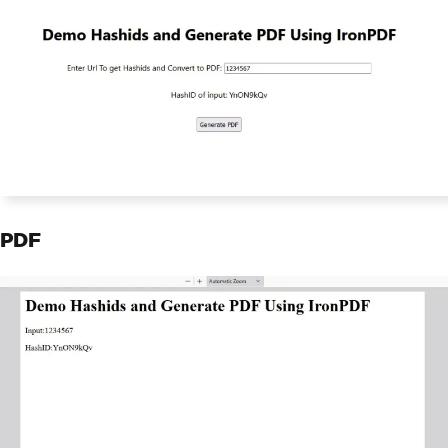
      link
.
href 
=
 url
;
      link
.
setAttribute
(
"download"
,
"a
wesomeIron.pdf"
);
      document
.
body
.
appendChild
(
link
);
      link
.
click
();
      link
.
parentNode
.
removeChild
(
lin
k
);
}
catch
(
error
)
{
      console
.
error
(
"Error generating 
PDF:"
,
 error
);
}
};
PDF
// Handle text change and encode inp
ut number
const
 handleChange 
=
(
event
)
=>
{
    seteText
(
hashids 
?
 hashids
.
encode
(
event
.
target
.
value
)
:
''
);
    setText
(
event
.
target
.
value
);
};
return
(
<
div className
={
styles
.
container
}>
<
Head
>