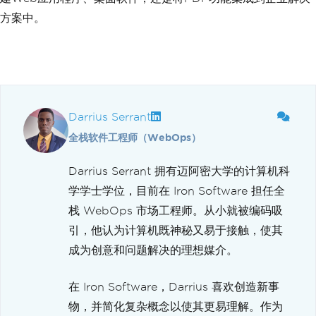
          text
-
decoration
:
 none
;
方案中。
          color
:
 inherit
;
}
        code 
{
          background
:
#
fafafa
;
          border
-
radius
:
5px
;
          padding
:
0.75rem
;
          font
-
size
:
1.1rem
;
          font
-
family
:
Darrius Serrant
Menlo
,
全栈软件工程师（WebOps）
Monaco
,
Lucida
Console
,
Liberation
Mono
,
Darrius Serrant 拥有迈阿密大学的计算机科
DejaVu
Sans
Mono
,
学学士学位，目前在 Iron Software 担任全
Bitstream
Vera
Sans
Mono
,
Courier
New
,
栈 WebOps 市场工程师。从小就被编码吸
            monospace
;
引，他认为计算机既神秘又易于接触，使其
}
`}</
style
>
成为创意和问题解决的理想媒介。
<
style jsx global
>{`
        html
,
在 Iron Software，Darrius 喜欢创造新事
        body 
{
          padding
:
0
;
物，并简化复杂概念以使其更易理解。作为
          margin
:
0
;