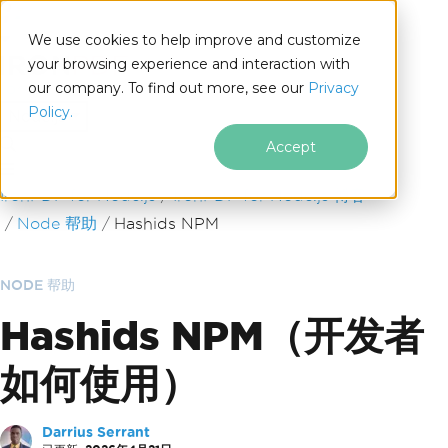
We use cookies to help improve and customize
your browsing experience and interaction with
our company. To find out more, see our
Privacy
for
Policy.
Node.js
Accept
跳至页脚内容
IronPDF for Node.js
IronPDF for Node.js 博客
Node 帮助
Hashids NPM
NODE 帮助
Hashids NPM（开发者
如何使用）
Darrius Serrant