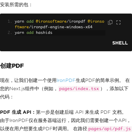
安装所需的包：
yarn 
add
@ironsoftware
/
ironpdf 
@ironso
ftware
/
ironpdf
-
engine
-
windows
-
x64
yarn 
add
 hashids
SHELL
创建PDF
现在，让我们创建一个使用
IronPDF
生成PDF的简单示例。 在
您的Next.js组件中（例如，
），添加以下
pages/index.tsx
代码：
PDF 生成 API：
第一步是创建后端 API 来生成 PDF 文档。
由于IronPDF仅在服务器端运行，因此我们需要创建一个API，
以便在用户想要生成PDF时调用。 在路径
pages/api/pdf.js