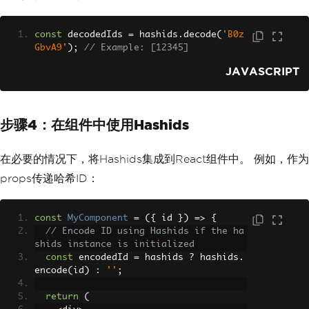
const
 decodedIds 
=
 hashids
.
decode
(
'B0z
GbvA9'
);
// Example: [12345]
JAVASCRIPT
步骤4：在组件中使用Hashids
在必要的情况下，将Hashids集成到React组件中。 例如，作为
props传递哈希ID：
const
MyComponent
=
({
 id 
})
=>
{
// Encode ID using Hashids if the ha
shids instance is initialized
const
 encodedId 
=
 hashids 
?
 hashids
.
encode
(
id
)
:
''
;
return
(