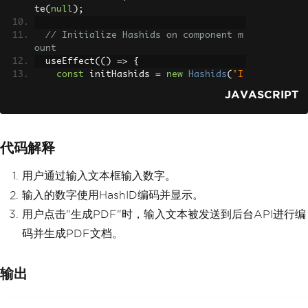
te
(
null
);
F:"
,
 error
);
    res
.
status
(
500
).
end
();
// Initialize Hashids on component m
}
ount
}
  useEffect
(()
=>
{
const
 initHashids 
=
new
Hashids
(
'I
ronPDF Is Awesome and this is the sal
JAVASCRIPT
t'
,
8
);
    setHashids
(
initHashids
);
},
[]);
代码解释
// Generate PDF by calling backend A
PI
用户通过输入文本框输入数字。
const
 generatePdf 
=
async
()
=>
{
try
{
输入的数字使用HashID编码并显示。
const
 response 
=
await
 fetch
(
"/a
用户点击"生成PDF"时，输入文本被发送到后台API进行编
pi/pdf?f="
+
 text
);
const
 blob 
=
await
 response
.
blob
码并生成PDF文档。
();
const
 url 
=
 window
.
URL
.
createObj
输出
ectURL
(
new
Blob
([
blob
]));
const
 link 
=
 document
.
createElem
ent
(
"a"
);