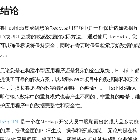
          padding
:
5rem
0
;
结论
          flex
:
1
;
          display
:
 flex
;
          flex
-
direction
:
 column
;
将Hashids集成到您的React应用程序中是一种保护诸如数据库
          justify
-
content
:
 center
;
          align
-
items
:
 center
;
ID或URL之类的敏感数据的实际方法。 通过使用Hashids，您
}
可以确保标识符保持安全，同时在需要时保留检索原始数据的能
        footer 
{
          width
:
100
%;
力。
          height
:
100px
;
          border
-
top
:
1px
 solid 
#
eaeae
无论您是在构建小型应用程序还是复杂的企业系统，Hashids都
a
;
          display
:
 flex
;
提供了可靠的解决方案，以增强React项目中的数据隐私和安全
          justify
-
content
:
 center
;
性，并擅长将递增的数字编码到唯一的哈希中。 Hashids确保
          align
-
items
:
 center
;
}
即使输入数字中的重复模式也会产生不同的，非重复的哈希，维
        footer img 
{
护应用程序中的数据完整性和安全性。
          margin
-
left
:
0.5rem
;
}
        footer a 
{
IronPDF
是一个在Node.js开发人员中脱颖而出的强大且多功能
          display
:
 flex
;
的库，提供全面的PDF生成、操作和管理功能。 无论您是在构
          justify
-
content
:
 center
;
          align
-
items
:
 center
;
建Web应用程序、桌面软件，还是将PDF功能集成到企业解决