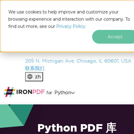
IRON
SOFTWARE
We use cookies to help improve and customize your
产品
browsing experience and interaction with our company. To
find out more, see our
企业
Privacy Policy.
解决方案
Accept
资源
关于我们
205 N. Michigan Ave. Chicago, IL 60601, USA
联系我们
zh
Python
for
Python PDF 库