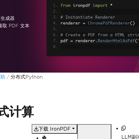
from
 ironpdf 
import
*
# Instantiate Renderer
F生成器
renderer 
=
ChromePdfRenderer
()
读取 PDF 文本
# Create a PDF from a HTML stri
pdf 
=
 renderer
.
RenderHtmlAsPdf
(
# Export to a file or Stream
pdf
.
SaveAs
(
"output.pdf"
)
# Advanced Example with HTML As
帮助
分布式Python
# Load external html assets: Im
# An optional BasePath 'C:\site\
load assets from
myAdvancedPdf 
=
 renderer
.
Render
r
"C:\site\assets"
)
myAdvancedPdf
.
SaveAs
(
"html-with
布式计算
下载 IronPDF
LLM副