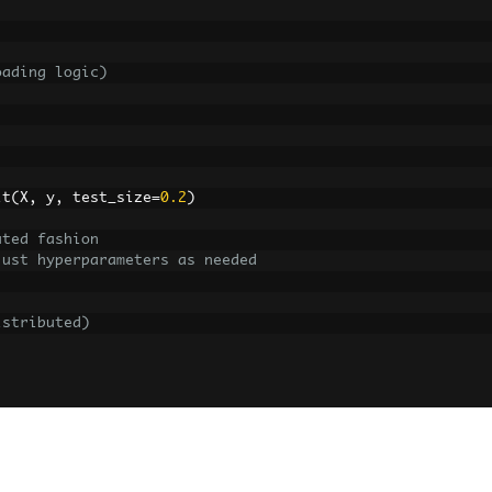
oading logic)
it
(
X
,
 y
,
 test_size
=
0.2
)
uted fashion
just hyperparameters as needed
istributed)
esired evaluation metric)