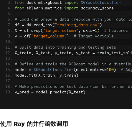
from
 dask_ml
.
xgboost 
import
XGBoostClassifier
from
 sklearn
.
metrics 
import
 accuracy_score
# Load and prepare data (replace with your data l
df 
=
 dd
.
read_csv
(
"training_data.csv"
)
X 
=
 df
.
drop
(
"target_column"
,
 axis
=
1
)
# Features
y 
=
 df
[
"target_column"
]
# Target variable
# Split data into training and testing sets
X_train
,
 X_test
,
 y_train
,
 y_test 
=
 train_test_spl
# Define and train the XGBoost model in a distrib
model 
=
XGBoostClassifier
(
n_estimators
=
100
)
# Ad
model
.
fit
(
X_train
,
 y_train
)
# Make predictions on test data (can be further d
y_pred 
=
 model
.
predict
(
X_test
)
# Evaluate model performance (replace with your d
accuracy 
=
 accuracy_score
(
y_test
,
 y_pred
)
print
(
f
"Model Accuracy: {accuracy}"
)
使用 Ray 的并行函数调用