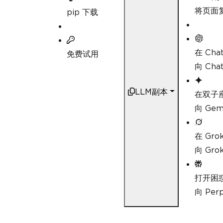
将页面复
pip 下载
在 Cha
免费试用
向 Ch
LLM副本
在双子
向 Ge
在 Gro
向 Gr
打开困
向 Pe