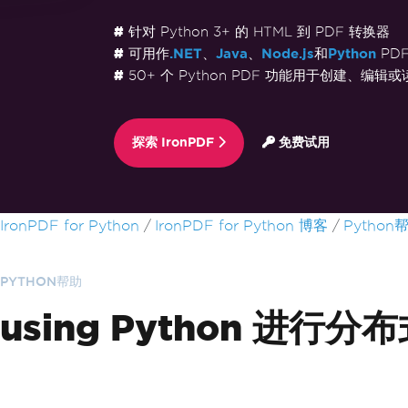
针对 Python 3+ 的 HTML 到 PDF 转换器
可用作
.NET
、
Java
、
Node.js
和
Python
PD
50+ 个 Python PDF 功能用于创建、编辑或
探索 IronPDF
免费试用
跳至页脚内容
IronPDF for Python
IronPDF for Python 博客
Python
PYTHON帮助
using Python 进行分