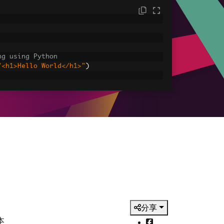
ng using Python
"<h1>Hello World</h1>"
)
sets
ages, CSS and JavaScript.
assets\' is set as the file location to 
HtmlAsPdf
(
"<img src='icons/iron.png'>"
,
-assets.pdf"
)
分享
本