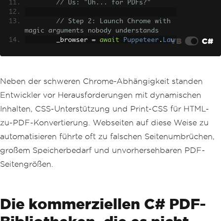
// Us: "Uh... for PDFs?"
// Step 2: Launch Chrome with 
magic arguments nobody understands
VB
C#
        _browser 
=
await
Puppeteer
.
Lau
nchAsync
(
new
LaunchOptions
{
Headless
=
true
,
Args
=
new
[]
Neben der schweren Chrome-Abhängigkeit standen
{
Entwickler vor Herausforderungen mit dynamischen
"--no-sandbox"
,
"--disable-setuid-sand
Inhalten, CSS-Unterstützung und Print-CSS für HTML-
box"
,
zu-PDF-Konvertierung. Webseiten auf diese Weise zu
"--disable-dev-shm-usa
ge"
,
automatisieren führte oft zu falschen Seitenumbrüchen,
"--disable-gpu"
,
großem Speicherbedarf und unvorhersehbaren PDF-
"--no-first-run"
,
"--no-zygote"
,
Seitengrößen.
"--single-process"
}
});
Die kommerziellen C# PDF-
}
public
async
Task
<
byte
[]>
Generate