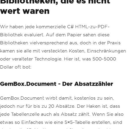
Bibliotheken, die es nicht
Pdf
(
string
 html
)
wert waren
{
// This works great until:
// 1. Chrome auto-updates and 
breaks your args
Wir haben jede kommerzielle C# HTML-zu-PDF-
// 2. You need to generate 100 
Bibliothek evaluiert. Auf dem Papier sahen diese
PDFs simultaneously
Bibliotheken vielversprechend aus, doch in der Praxis
// 3. You deploy to Azure Func
tions (spoiler: it won't work)
kamen sie alle mit versteckten Kosten, Einschränkungen
// 4. A memory leak eats 5GB o
oder veralteter Technologie. Hier ist, was 500-5000
f RAM
Dollar oft bot:
var
 page 
=
await
 _browser
.
NewP
ageAsync
();
await
 page
.
SetContentAsync
(
htm
GemBox.Document - Der Absatzzähler
l
);
// Wait for... something? Nobo
GemBox.Document wirbt damit, kostenlos zu sein,
dy knows the right value
jedoch nur für bis zu 20 Absätze. Der Haken ist, dass
await
Task
.
Delay
(
1000
);
jede Tabellenzelle auch als Absatz zählt. Wenn Sie also
return
await
 page
.
PdfDataAsync
etwas so Einfaches wie eine 5×5-Tabelle erstellen, sind
();