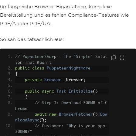
umfangreiche Browser-Binärdateien, komplexe
Bereitstellung und es fehlen Compliance-Features wie
PDF/A oder PDF/UA.
So sah das tatsächlich aus:
// PuppeteerSharp - The "Simple" Solut
ion That Wasn't
public
class
PuppeteerNightmare
{
private
Browser
 _browser
;
public
async
Task
Initialize
()
{
// Step 1: Download 300MB of C
hrome
await
new
BrowserFetcher
().
Dow
nloadAsync
();
// Customer: "Why is your app 
300MB?"