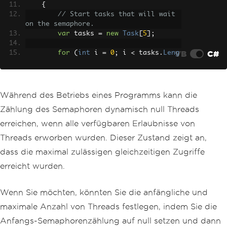
{
// Start tasks that will wait 
on the semaphore.
var
 tasks 
=
new
Task
[
5
];
VB
C#
for
(
int
 i 
=
0
;
 i 
<
 tasks
.
Leng
th
;
 i
++)
{
            tasks
[
i
]
=
Task
.
Run
(()
=>
AccessResource
(
i
));
Während des Betriebs eines Programms kann die
}
Zählung des Semaphoren dynamisch null Threads
// Simulate some work in the m
erreichen, wenn alle verfügbaren Erlaubnisse von
ain thread (e.g., initialization).
Threads erworben wurden. Dieser Zustand zeigt an,
Console
.
WriteLine
(
"Main thread 
is preparing resources..."
);
dass die maximal zulässigen gleichzeitigen Zugriffe
await
Task
.
Delay
(
2000
);
// Si
erreicht wurden.
mulate initialization delay.
// Main thread calls release, 
Wenn Sie möchten, könnten Sie die anfängliche und
releases semaphore permits to allow wa
maximale Anzahl von Threads festlegen, indem Sie die
iting tasks to proceed.
Console
.
WriteLine
(
"Main thread 
Anfangs-Semaphorenzählung auf null setzen und dann
releasing semaphore permits..."
);