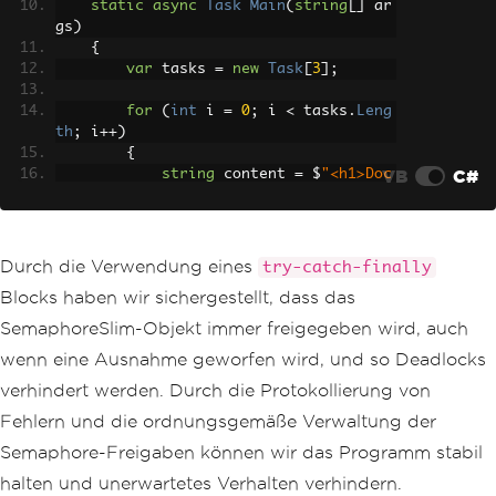
static
async
Task
Main
(
string
[]
 ar
gs
)
{
var
 tasks 
=
new
Task
[
3
];
for
(
int
 i 
=
0
;
 i 
<
 tasks
.
Leng
th
;
 i
++)
{
VB
C#
string
 content 
=
 $
"<h1>Doc
ument {i}</h1><p>Content for PDF {i}.
</p>"
;
string
 path 
=
 $
"safe_outpu
t_{i}.pdf"
;
Durch die Verwendung eines
try-catch-finally
Blocks haben wir sichergestellt, dass das
// Start multiple tasks to 
demonstrate deadlock-free semaphore us
SemaphoreSlim-Objekt immer freigegeben wird, auch
age.
wenn eine Ausnahme geworfen wird, und so Deadlocks
            tasks
[
i
]
=
SafePdfTaskAsyn
c
(
content
,
 path
,
 i
);
verhindert werden. Durch die Protokollierung von
}
Fehlern und die ordnungsgemäße Verwaltung der
await
Task
.
WhenAll
(
tasks
);
// 
Semaphore-Freigaben können wir das Programm stabil
Wait for all tasks to finish.
halten und unerwartetes Verhalten verhindern.
}