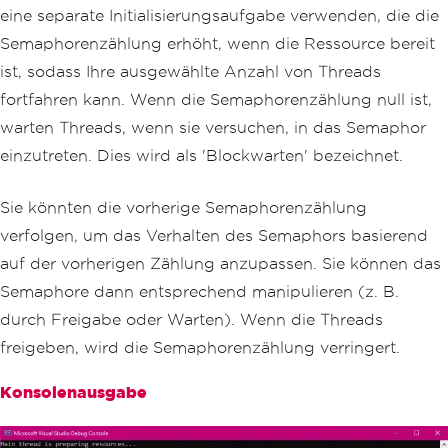
eine separate Initialisierungsaufgabe verwenden, die die
        _semaphore
.
Release
(
2
);
// Rel
eases 2 permits, allowing up to 2 task
Semaphorenzählung erhöht, wenn die Ressource bereit
s to proceed.
ist, sodass Ihre ausgewählte Anzahl von Threads
// Wait for all tasks to compl
fortfahren kann. Wenn die Semaphorenzählung null ist,
ete.
warten Threads, wenn sie versuchen, in das Semaphor
await
Task
.
WhenAll
(
tasks
);
Console
.
WriteLine
(
"All tasks c
einzutreten. Dies wird als 'Blockwarten' bezeichnet.
ompleted."
);
}
Sie könnten die vorherige Semaphorenzählung
static
async
Task
AccessResource
(
i
verfolgen, um das Verhalten des Semaphors basierend
nt
 id
)
auf der vorherigen Zählung anzupassen. Sie können das
{
Console
.
WriteLine
(
$
"Task {id} 
Semaphore dann entsprechend manipulieren (z. B.
waiting to enter..."
);
durch Freigabe oder Warten). Wenn die Threads
await
 _semaphore
.
WaitAsync
();
freigeben, wird die Semaphorenzählung verringert.
try
{
Konsolenausgabe
Console
.
WriteLine
(
$
"Curren
t thread successfully entered by Task 
{id}."
);