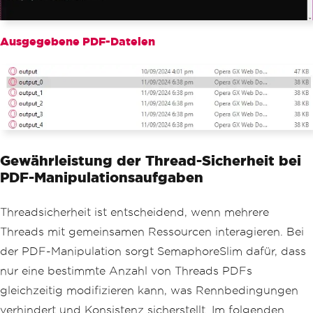
            _semaphore
.
Release
();
Console
.
WriteLine
(
$
"Task 
{taskId} has released semaphore."
);
Ausgegebene PDF-Dateien
}
}
}
Gewährleistung der Thread-Sicherheit bei
PDF-Manipulationsaufgaben
Threadsicherheit ist entscheidend, wenn mehrere
Threads mit gemeinsamen Ressourcen interagieren. Bei
der PDF-Manipulation sorgt SemaphoreSlim dafür, dass
nur eine bestimmte Anzahl von Threads PDFs
gleichzeitig modifizieren kann, was Rennbedingungen
verhindert und Konsistenz sicherstellt. Im folgenden