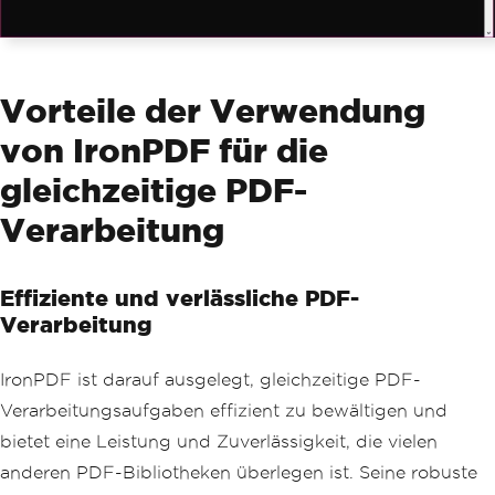
r HTML to PDF
            pdf
.
SaveAs
(
path
);
// Save 
the PDF
Console
.
WriteLine
(
$
"Task 
{taskId} has completed PDF generatio
Vorteile der Verwendung
n."
);
}
von IronPDF für die
catch
(
Exception
 ex
)
{
gleichzeitige PDF-
Console
.
WriteLine
(
$
"Task 
{taskId} encountered an error: {ex.Mes
Verarbeitung
sage}"
);
}
finally
Effiziente und verlässliche PDF-
{
// Always release the sema
Verarbeitung
phore, even if an error occurs.
            _semaphore
.
Release
();
IronPDF ist darauf ausgelegt, gleichzeitige PDF-
Console
.
WriteLine
(
$
"Task 
{taskId} has released semaphore."
);
Verarbeitungsaufgaben effizient zu bewältigen und
}
bietet eine Leistung und Zuverlässigkeit, die vielen
}
}
anderen PDF-Bibliotheken überlegen ist. Seine robuste