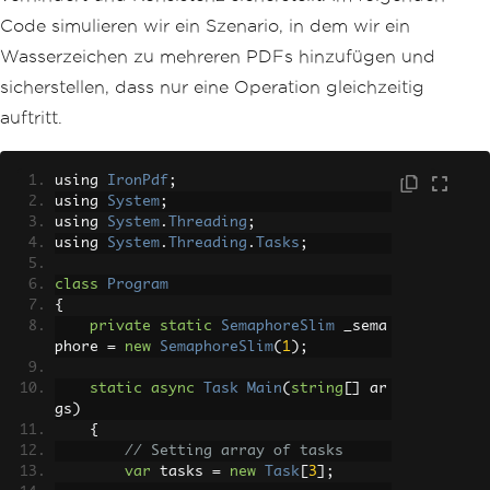
Code simulieren wir ein Szenario, in dem wir ein
Wasserzeichen zu mehreren PDFs hinzufügen und
sicherstellen, dass nur eine Operation gleichzeitig
auftritt.
using 
IronPdf
;
using 
System
;
using 
System
.
Threading
;
using 
System
.
Threading
.
Tasks
;
class
Program
{
private
static
SemaphoreSlim
 _sema
phore 
=
new
SemaphoreSlim
(
1
);
static
async
Task
Main
(
string
[]
 ar
gs
)
{
// Setting array of tasks
var
 tasks 
=
new
Task
[
3
];