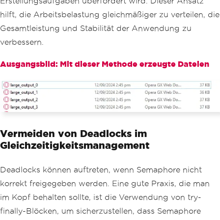
Erstellungsaufgaben überfordert wird. Dieser Ansatz
await
Task
.
WhenAll
(
tasks
);
// 
hilft, die Arbeitsbelastung gleichmäßiger zu verteilen, die
Wait for all tasks to finish.
}
Gesamtleistung und Stabilität der Anwendung zu
verbessern.
// Method to convert large HTML to 
PDF using SemaphoreSlim to control res
Ausgangsbild: Mit dieser Methode erzeugte Dateien
ource usage.
public
static
async
Task
ConvertLa
rgeHtmlAsync
(
string
 htmlContent
,
strin
g
 outputPath
,
int
 taskId
)
{
Console
.
WriteLine
(
$
"Task {task
Id} is waiting to start conversio
n..."
);
Vermeiden von Deadlocks im
Gleichzeitigkeitsmanagement
// Wait to enter the semaphor
e.
await
 _semaphore
.
WaitAsync
();
Deadlocks können auftreten, wenn Semaphore nicht
korrekt freigegeben werden. Eine gute Praxis, die man
try
{
im Kopf behalten sollte, ist die Verwendung von try-
Console
.
WriteLine
(
$
"Task 
finally-Blöcken, um sicherzustellen, dass Semaphore
{taskId} is converting large HTML to P