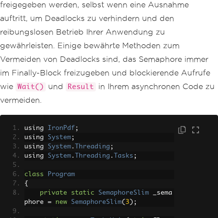
DF."
);
freigegeben werden, selbst wenn eine Ausnahme
var
 renderer 
=
new
ChromeP
auftritt, um Deadlocks zu verhindern und den
dfRenderer
();
var
 pdf 
=
await
 renderer
.
R
reibungslosen Betrieb Ihrer Anwendung zu
enderHtmlAsPdfAsync
(
htmlContent
);
// C
gewährleisten. Einige bewährte Methoden zum
onvert large HTML to PDF
            pdf
.
SaveAs
(
outputPath
);
// 
Vermeiden von Deadlocks sind, das Semaphore immer
Save the PDF file
im Finally-Block freizugeben und blockierende Aufrufe
Console
.
WriteLine
(
$
"Task 
wie
und
in Ihrem asynchronen Code zu
{taskId} has completed conversion."
);
Wait()
Result
}
vermeiden.
finally
{
// Ensure the semaphore is 
using 
IronPdf
;
released to allow other tasks to proce
using 
System
;
ed.
using 
System
.
Threading
;
            _semaphore
.
Release
();
using 
System
.
Threading
.
Tasks
;
Console
.
WriteLine
(
$
"Task 
{taskId} has released semaphore."
);
class
Program
}
{
}
private
static
SemaphoreSlim
 _sema
}
phore 
=
new
SemaphoreSlim
(
3
);