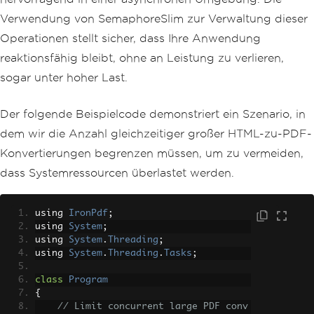
Console
.
WriteLine
(
$
"{DateT
Verwendung von SemaphoreSlim zur Verwaltung dieser
ime.Now:HH:mm:ss} - Task {taskId} has 
Operationen stellt sicher, dass Ihre Anwendung
completed watermarking."
);
}
reaktionsfähig bleibt, ohne an Leistung zu verlieren,
finally
sogar unter hoher Last.
{
// Release the semaphore a
fter the task is done.
Der folgende Beispielcode demonstriert ein Szenario, in
            _semaphore
.
Release
();
dem wir die Anzahl gleichzeitiger großer HTML-zu-PDF-
Console
.
WriteLine
(
$
"{DateT
ime.Now:HH:mm:ss} - Task {taskId} has 
Konvertierungen begrenzen müssen, um zu vermeiden,
released semaphore."
);
dass Systemressourcen überlastet werden.
}
}
}
using 
IronPdf
;
using 
System
;
using 
System
.
Threading
;
using 
System
.
Threading
.
Tasks
;
class
Program
{
// Limit concurrent large PDF conv