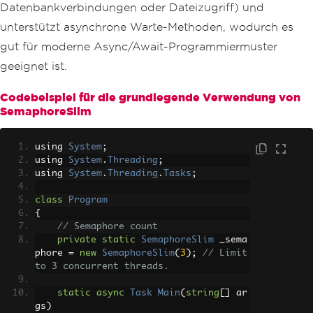
Datenbankverbindungen oder Dateizugriff) und
unterstützt asynchrone Warte-Methoden, wodurch es
gut für moderne Async/Await-Programmiermuster
geeignet ist.
Codebeispiel für die grundlegende Verwendung von
SemaphoreSlim
using 
System
;
using 
System
.
Threading
;
using 
System
.
Threading
.
Tasks
;
class
Program
{
// Semaphore count
private
static
SemaphoreSlim
 _sema
phore 
=
new
SemaphoreSlim
(
3
);
// Limit 
to 3 concurrent threads.
static
async
Task
Main
(
string
[]
 ar
gs
)