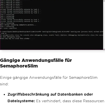
await
Task
.
Delay
(
1000
);
// 
Simulate work.
}
finally
{
Console
.
WriteLine
(
$
"Task 
{id} releasing."
);
            _semaphore
.
Release
();
}
}
}
Gängige Anwendungsfälle für
SemaphoreSlim
Einige gängige Anwendungsfälle für SemaphoreSlim
sind:
Zugriffsbeschränkung auf Datenbanken oder
Dateisysteme:
Es verhindert, dass diese Ressourcen