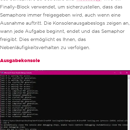
// Wait to enter the semaphor
Finally-Block verwendet, um sicherzustellen, dass das
e.
Semaphore immer freigegeben wird, auch wenn eine
await
 _semaphore
.
WaitAsync
();
Ausnahme auftritt. Die Konsolenausgabeslogs zeigen an,
try
wann jede Aufgabe beginnt, endet und das Semaphor
{
Console
.
WriteLine
(
$
"Task 
freigibt. Dies ermöglicht es Ihnen, das
{taskId} has started PDF generatio
Nebenläufigkeitsverhalten zu verfolgen.
n."
);
ChromePdfRenderer
 renderer 
Ausgabekonsole
=
new
ChromePdfRenderer
();
PdfDocument
 pdf 
=
await
 re
nderer
.
RenderHtmlAsPdfAsync
(
htmlConten
t
);
            pdf
.
SaveAs
(
outputPath
);
Console
.
WriteLine
(
$
"Task 
{taskId} has completed PDF generatio
n."
);
}
finally
{
// Ensure semaphore is rel
eased to allow other tasks to proceed.