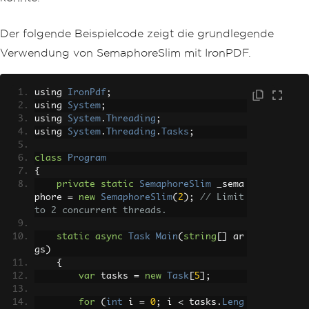
Der folgende Beispielcode zeigt die grundlegende
Verwendung von SemaphoreSlim mit IronPDF.
using 
IronPdf
;
using 
System
;
using 
System
.
Threading
;
using 
System
.
Threading
.
Tasks
;
class
Program
{
private
static
SemaphoreSlim
 _sema
phore 
=
new
SemaphoreSlim
(
2
);
// Limit 
to 2 concurrent threads.
static
async
Task
Main
(
string
[]
 ar
gs
)
{
var
 tasks 
=
new
Task
[
5
];
for
(
int
 i 
=
0
;
 i 
<
 tasks
.
Leng