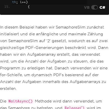
th
;
 i
++)
VB
C#
{
string
 htmlContent 
=
 $
"<h1
>PDF Document {i}</h1><p>This is a sam
ple PDF content for task {i}.</p>"
;
string
 outputPath 
=
 $
"outp
In diesem Beispiel haben wir SemaphoreSlim zunächst
ut_{i}.pdf"
;
initialisiert und die anfängliche und maximale Zählung
// Start multiple tasks to 
von SemaphoreSlim auf '2' gesetzt, wodurch es auf zwei
demonstrate controlled concurrency.
gleichzeitige PDF-Generierungen beschränkt wird. Dann
            tasks
[
i
]
=
GeneratePdfAsyn
c
(
htmlContent
,
 outputPath
,
 i
);
haben wir ein Aufgabenarray erstellt, das verwendet
}
wird, um die Anzahl der Aufgaben zu steuern, die das
await
Task
.
WhenAll
(
tasks
);
Programm zu erledigen hat. Danach verwenden wir eine
}
for-Schleife, um dynamisch PDFs basierend auf der
static
async
Task
GeneratePdfAsync
Anzahl der Aufgaben innerhalb des Aufgabenarrays zu
(
string
 htmlContent
,
string
 outputPat
erstellen.
h
,
int
 taskId
)
{
Console
.
WriteLine
(
$
"Task {task
Die
Methode wird dann verwendet, um
WaitAsync()
Id} is waiting for access..."
);
das Semaphore zu betreten, und
wird im
Release()