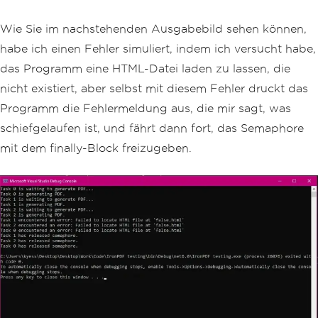
// Method demonstrating best pract
Wie Sie im nachstehenden Ausgabebild sehen können,
ices for using SemaphoreSlim to avoid 
habe ich einen Fehler simuliert, indem ich versucht habe,
deadlocks.
public
static
async
Task
SafePdfTa
das Programm eine HTML-Datei laden zu lassen, die
skAsync
(
string
 content
,
string
 path
,
i
nicht existiert, aber selbst mit diesem Fehler druckt das
nt
 taskId
)
{
Programm die Fehlermeldung aus, die mir sagt, was
Console
.
WriteLine
(
$
"Task {task
schiefgelaufen ist, und fährt dann fort, das Semaphore
Id} is waiting to generate PDF..."
);
mit dem finally-Block freizugeben.
// Wait to enter the semaphor
e.
await
 _semaphore
.
WaitAsync
();
try
{
Console
.
WriteLine
(
$
"Task 
{taskId} is generating PDF."
);
var
 renderer 
=
new
ChromeP
dfRenderer
();
var
 pdf 
=
await
 renderer
.
R
enderHtmlAsPdfAsync
(
content
);
// Rende