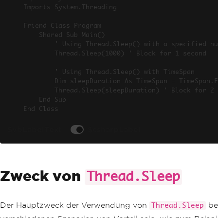
Imports System.Threading

Friend Class Program

	Shared Sub Main()

		' Using Thread.Sleep() with a specified number of milliseconds

		Thread.Sleep(1000) ' Block for 1 second

		' Using Thread.Sleep() with TimeSpan

		Dim sleepDuration As TimeSpan = TimeSpan.FromSeconds(2)

		Thread.Sleep(sleepDuration) ' Block for 2 seconds

	End Sub

End Class
$vbLabelText
$csharpLabel
Zweck von
Thread.Sleep
Der Hauptzweck der Verwendung von
bes
Thread.Sleep