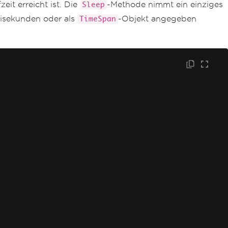
it erreicht ist. Die
-Methode nimmt ein einziges
Sleep
llisekunden oder als
-Objekt angegeben
TimeSpan