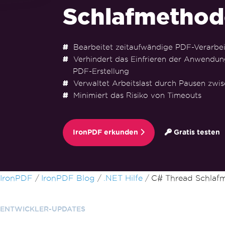
Schlafmethod
Bearbeitet zeitaufwändige PDF-Verarbeit
Verhindert das Einfrieren der Anwendu
PDF-Erstellung
Verwaltet Arbeitslast durch Pausen zwi
Minimiert das Risiko von Timeouts
IronPDF erkunden
Gratis testen
Zum Fußzeileninhalt springen
IronPDF
IronPDF Blog
.NET Hilfe
C# Thread Schlaf
ENTWICKLER-UPDATES