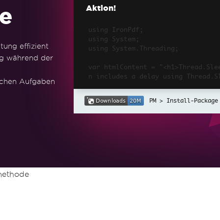
e
Aktion!
using IronPdf;

using System;

ung effizient
using System.Threading;

ng während der
var htmlContent = "<h1>Thread.Sle
n includes a delay using Thread.Sl
schen Aufgaben
// Initialize ChromePdfRenderer

Install-Package
var renderer = new ChromePdfRender
// Render the HTML content as PDF

var pdfDocument = renderer.RenderH
// Simulate a delay using Thread.S
Thread.Sleep(2000); // Sleep for 2
methode
// Save the PDF file

string fileName = "ThreadSleepExam
pdfDocument.SaveAs(fileName);

Console.WriteLine($"PDF saved as: