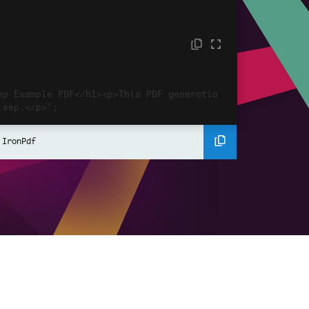
ep Example PDF</h1><p>This PDF generatio
eep.</p>";

 IronPdf
er();

tmlAsPdf(htmlContent);

leep

000 milliseconds (2 seconds)

ple.pdf";

 {fileName}");