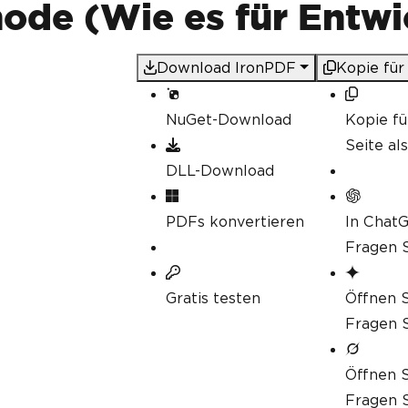
de (Wie es für Entwic
Download IronPDF
Kopie für
NuGet-Download
Kopie f
Seite al
DLL-Download
PDFs konvertieren
In Chat
Fragen S
Gratis testen
Öffnen S
Fragen S
Öffnen S
Fragen S