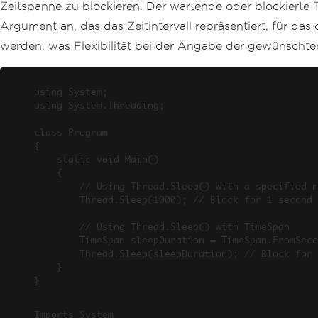
Zeitspanne zu blockieren. Der wartende oder blockierte T
Argument an, das das Zeitintervall repräsentiert, für das
werden, was Flexibilität bei der Angabe der gewünschte
using System;

using System.Threading;

class Program

{

    static void Main()

    {

        // Using Thread.Sleep() with a specified number of milliseconds

        Thread.Sleep(1000); // Block for 1 second

        // Using Thread.Sleep() with TimeSpan

        TimeSpan sleepDuration = TimeSpan.FromSeconds(2);

        Thread.Sleep(sleepDuration); // Block for 2 seconds

    }

}
Imports System
