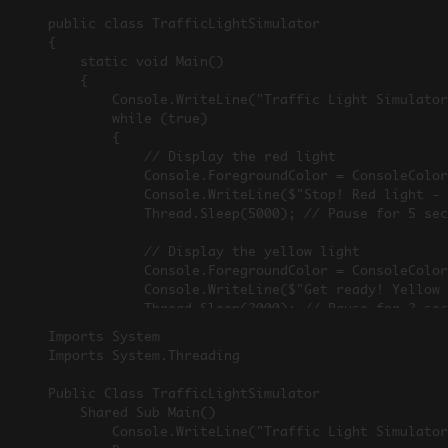
public class TrafficLightSimulator

{

    static void Main()

    {

        Console.WriteLine("Traffic Light Simulator");

        while (true)

        {

            // Display the red light

            Console.ForegroundColor = ConsoleColor.Red;

            Console.WriteLine($"Stop! Red light - {DateTime.Now:u}");

            Thread.Sleep(5000); // Pause for 5 seconds

            // Display the yellow light

            Console.ForegroundColor = ConsoleColor.Yellow;

            Console.WriteLine($"Get ready! Yellow light - {DateTime.Now:u}");

            Thread.Sleep(2000); // Pause for 2 seconds

Imports System

            // Display the green light

Imports System.Threading

            Console.ForegroundColor = ConsoleColor.Green;

            Console.WriteLine($"Go! Green light - {DateTime.Now:u}");

Public Class TrafficLightSimulator

            Thread.Sleep(5000); // Pause for 5 seconds

	Shared Sub Main()

		Console.WriteLine("Traffic Light Simulator")

            // Reset console color and clear screen
