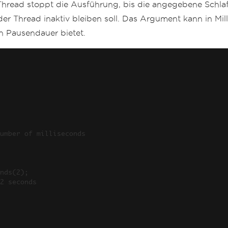
hread stoppt die Ausführung, bis die angegebene Schlafze
 der Thread inaktiv bleiben soll. Das Argument kann in Mi
n Pausendauer bietet.