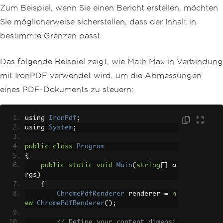
Zum Beispiel, wenn Sie einen Bericht erstellen, möchten
Sie möglicherweise sicherstellen, dass der Inhalt in
bestimmte Grenzen passt.
Das folgende Beispiel zeigt, wie Math.Max in Verbindung
mit IronPDF verwendet wird, um die Abmessungen
eines PDF-Dokuments zu steuern:
using 
IronPdf
;
using 
System
;
public
class
Program
{
public
static
void
Main
(
string
[]
 a
rgs
)
{
ChromePdfRenderer
 renderer 
=
n
ew
ChromePdfRenderer
();
// Define your content dimensi