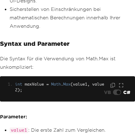
UI-Designs.
Sicherstellen von Einschränkungen bei
mathematischen Berechnungen innerhalb Ihrer
Anwendung.
Syntax und Parameter
Die Syntax für die Verwendung von Math.Max ist
unkompliziert:
int
 maxValue 
=
Math
.
Max
(
value1
,
 value
2
);
VB
C#
Parameter:
: Die erste Zahl zum Vergleichen.
value1