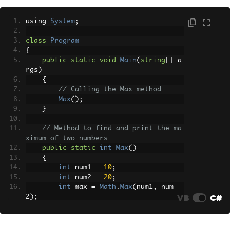
using 
System
;
class
Program
{
public
static
void
Main
(
string
[]
 a
rgs
)
{
// Calling the Max method
Max
();
}
// Method to find and print the ma
ximum of two numbers
public
static
int
Max
()
{
int
 num1 
=
10
;
int
 num2 
=
20
;
int
 max 
=
Math
.
Max
(
num1
,
 num
VB
C#
2
);
// Output the maximum value to 
the console