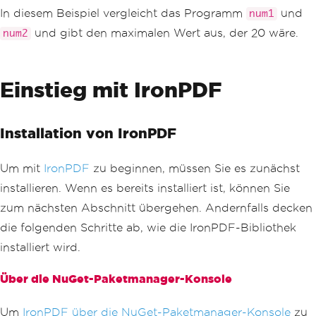
Console
.
WriteLine
(
$
"The maximu
In diesem Beispiel vergleicht das Programm
und
num1
m value is: {max}"
);
und gibt den maximalen Wert aus, der 20 wäre.
num2
return
 max
;
}
}
Einstieg mit IronPDF
Installation von IronPDF
Um mit
IronPDF
zu beginnen, müssen Sie es zunächst
installieren. Wenn es bereits installiert ist, können Sie
zum nächsten Abschnitt übergehen. Andernfalls decken
die folgenden Schritte ab, wie die IronPDF-Bibliothek
installiert wird.
Über die NuGet-Paketmanager-Konsole
Um
IronPDF über die NuGet-Paketmanager-Konsole
zu