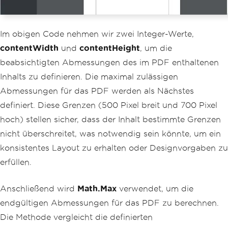
<h1>
Hello
World
</
h1
>
<p>
This
 PDF content 
is
 siz
ed dynamically based on input dimensio
ns
.</
p
>
Im obigen Code nehmen wir zwei Integer-Werte,
</
div
>
";
contentWidth
und
contentHeight
, um die
beabsichtigten Abmessungen des im PDF enthaltenen
PdfDocument
 pdf 
=
 renderer
.
Ren
derHtmlAsPdf
(
htmlContent
);
Inhalts zu definieren. Die maximal zulässigen
        pdf
.
SaveAs
(
$
"GeneratedPDF_{fin
Abmessungen für das PDF werden als Nächstes
alWidth}x{finalHeight}.pdf"
);
}
definiert. Diese Grenzen (500 Pixel breit und 700 Pixel
}
hoch) stellen sicher, dass der Inhalt bestimmte Grenzen
nicht überschreitet, was notwendig sein könnte, um ein
konsistentes Layout zu erhalten oder Designvorgaben zu
erfüllen.
Anschließend wird
Math.Max
verwendet, um die
endgültigen Abmessungen für das PDF zu berechnen.
Die Methode vergleicht die definierten