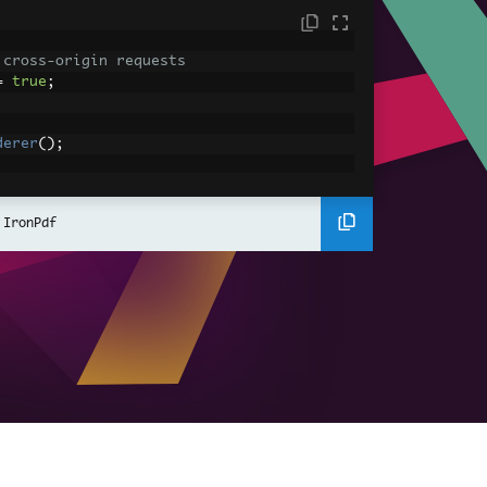
 cross-origin requests
=
true
;
derer
();
ing using C#
Pdf
(
"<h1>Hello World</h1>"
);
 IronPdf
ssets
mages, CSS and JavaScript.
\assets\' is set as the file location to 
nderHtmlAsPdf
(
"<img src='icons/iron.pn
-assets.pdf"
);