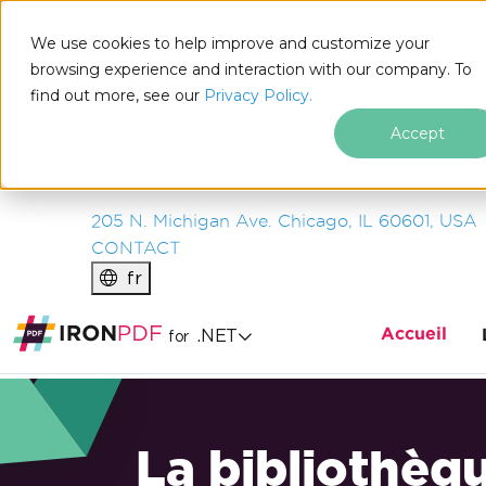
IRON
SOFTWARE
We use cookies to help improve and customize your
PRODUITS
browsing experience and interaction with our company. To
find out more, see our
ENTREPRISE
Privacy Policy.
SOLUTIONS
Accept
RESSOURCES
À PROPOS DE NOUS
205 N. Michigan Ave. Chicago, IL 60601, USA
CONTACT
fr
Accueil
.NET
for
La bibliothèq