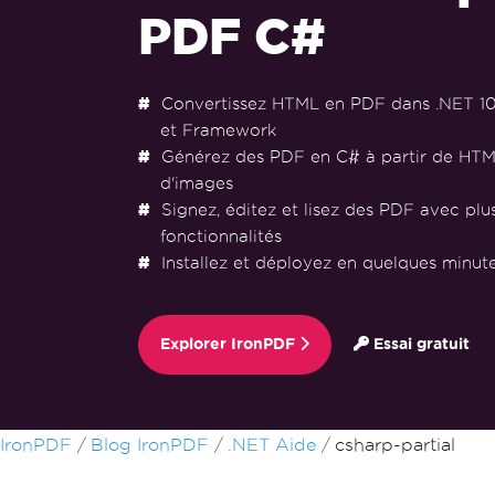
PDF C#
Convertissez HTML en PDF dans .NET 10, 9
et Framework
Générez des PDF en C# à partir de HTM
d'images
Signez, éditez et lisez des PDF avec plu
fonctionnalités
Installez et déployez en quelques minu
Explorer IronPDF
Essai gratuit
Passer au contenu du pied de page
IronPDF
Blog IronPDF
.NET Aide
csharp-partial