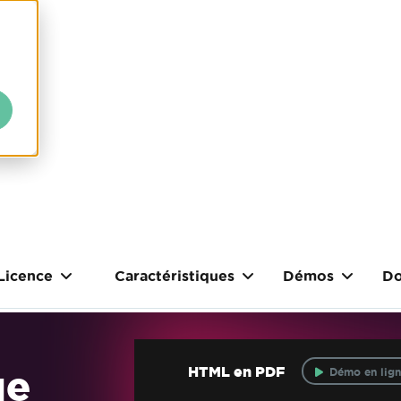
Licence
Caractéristiques
Démos
Do
ue
HTML en PDF
Démo en lign