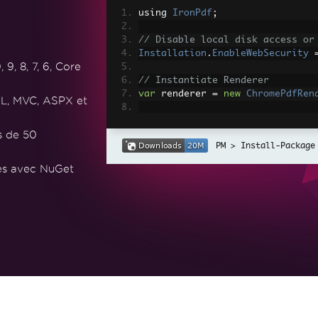
using 
IronPdf
;
// Disable local disk access or
Installation
.
EnableWebSecurity
, 8, 7, 6, Core
// Instantiate Renderer
var
 renderer 
=
new
ChromePdfRen
L, MVC, ASPX et
// Create a PDF from a HTML str
s de 50
var
 pdf 
=
 renderer
.
RenderHtmlAs
Install-Package
// Export to a file or Stream
tes avec NuGet
pdf
.
SaveAs
(
"output.pdf"
);
// Advanced Example with HTML A
// Load external html assets: I
// An optional BasePath 'C:\site
load assets from
var
 myAdvancedPdf 
=
 renderer
.
Re
g'>"
,
@"C:\site\assets\"
);
myAdvancedPdf
.
SaveAs
(
"html-with