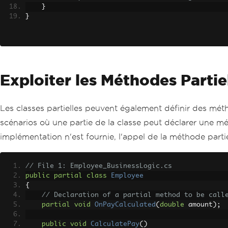
}
}
Exploiter les Méthodes Partie
Les classes partielles peuvent également définir des mé
scénarios où une partie de la classe peut déclarer une m
implémentation n'est fournie, l'appel de la méthode parti
// File 1: Employee_BusinessLogic.cs
public
partial
class
Employee
{
// Declaration of a partial method to be call
partial
void
OnPayCalculated
(
double
 amount
);
public
void
CalculatePay
()