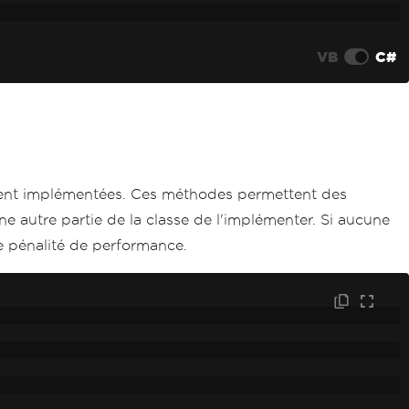
VB
C#
rement implémentées. Ces méthodes permettent des
e autre partie de la classe de l'implémenter. Si aucune
ne pénalité de performance.