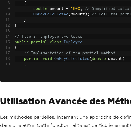
{
double
 amount 
=
1000
;
// Simplified calcu
OnPayCalculated
(
amount
);
// Call the part
}
}
// File 2: Employee_Events.cs
public
partial
class
Employee
{
// Implementation of the partial method
partial
void
OnPayCalculated
(
double
 amount
)
{
Console
.
WriteLine
(
$
"Pay calculated: {amou
}
}
Utilisation Avancée des Méth
Les méthodes partielles, incarnant une approche de défini
dans une autre. Cette fonctionnalité est particulièremen