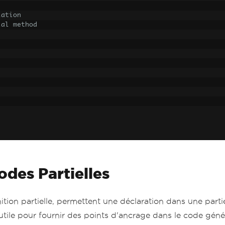
lation
ial method
nt}"
);
odes Partielles
tion partielle, permettent une déclaration dans une parti
t utile pour fournir des points d'ancrage dans le code gé