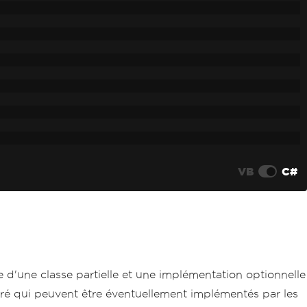
VB
C#
e d'une classe partielle et une implémentation optionnelle
néré qui peuvent être éventuellement implémentés par les