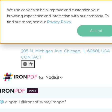
IRON
SOFTWARE
We use cookies to help improve and customize your
PRODUITS
browsing experience and interaction with our company. To
find out more, see our
ENTREPRISE
Privacy Policy.
SOLUTIONS
Accept
RESSOURCES
À PROPOS DE NOUS
205 N. Michigan Ave. Chicago, IL 60601, USA
CONTACT
fr
Node.js
for
Passer au contenu du pied de page
>
npm i @ironsoftware/ironpdf