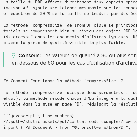
La taille du PDF affecte directement deux aspects opér
inaison API ajoute une latence mesurable sur les conne
e réduction de 30 % de la taille se traduit par des éco
La méthode `compressSize` de IronPDF cible le principa
toriels se compressent bien au niveau des objets PDF l
ids excessif dans les documents d'affaires typiques. R
e avec la perte de qualité visible la plus faible.

Conseils
Les valeurs de qualité à 80 ou plus so
en dessous de 60 pour les cas d'utilisation d'archivag
## Comment fonctionne la méthode `compressSize` ?

La méthode `compressSize` accepte deux paramètres : `q
éfaut), la méthode recode chaque JPEG intégré à la qual
visible dans la mise en page PDF, réduisant la résoluti
```javascript {.line-numbers}

//:path=/static-assets/pdf/content-code-examples/how-to
import { PdfDocument } from "@ironsoftware/IronPDF";
