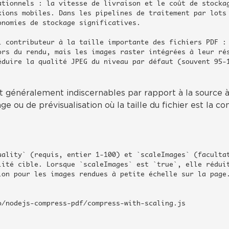
ationnels : la vitesse de livraison et le coût de stocka
xions mobiles. Dans les pipelines de traitement par lots
nomies de stockage significatives.

l contributeur à la taille importante des fichiers PDF :
ors du rendu, mais les images raster intégrées à leur ré
éduire la qualité JPEG du niveau par défaut (souvent 95-
nt généralement indiscernables par rapport à la source à
e ou de prévisualisation où la taille du fichier est la co
uality` (requis, entier 1-100) et `scaleImages` (faculta
ité cible. Lorsque `scaleImages` est `true`, elle réduit
on pour les images rendues à petite échelle sur la page.
/nodejs-compress-pdf/compress-with-scaling.js
