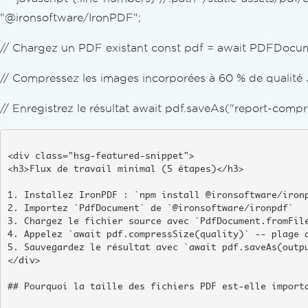
"@ironsoftware/IronPDF";
// Chargez un PDF existant const pdf = await PDFDocume
// Compressez les images incorporées à 60 % de qualité
// Enregistrez le résultat await pdf.saveAs("report-compr
<div class="hsg-featured-snippet">

<h3>Flux de travail minimal (5 étapes)</h3>

1. Installez IronPDF : `npm install @ironsoftware/ironp
2. Importez `PdfDocument` de `@ironsoftware/ironpdf`

3. Chargez le fichier source avec `PdfDocument.fromFile
4. Appelez `await pdf.compressSize(quality)` -- plage d
5. Sauvegardez le résultat avec `await pdf.saveAs(outpu
</div>

## Pourquoi la taille des fichiers PDF est-elle importa