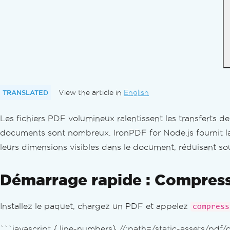
TRANSLATED
View the article in
English
Les fichiers PDF volumineux ralentissent les transferts d
documents sont nombreux. IronPDF for Node.js fournit 
leurs dimensions visibles dans le document, réduisant sou
Démarrage rapide : Compress
Installez le paquet, chargez un PDF et appelez
compress
```javascript {.line-numbers} //:path=/static-assets/p