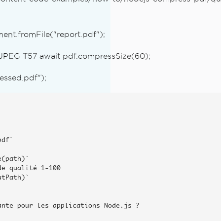
nt.fromFile("report.pdf");
 JPEG T57 await pdf.compressSize(60);
essed.pdf");
df`

(path)`

e qualité 1-100

tPath)`

nte pour les applications Node.js ?
