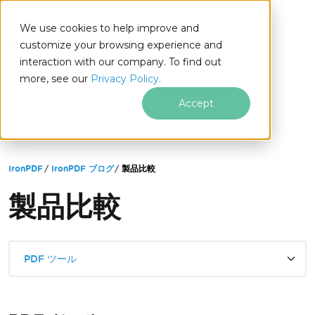
We use cookies to help improve and
customize your browsing experience and
interaction with our company. To find out
for
more, see our
Privacy Policy.
.NET
Accept
フッターコンテンツにスキップ
IronPDF
IronPDF ブログ
製品比較
製品比較
PDF ツール