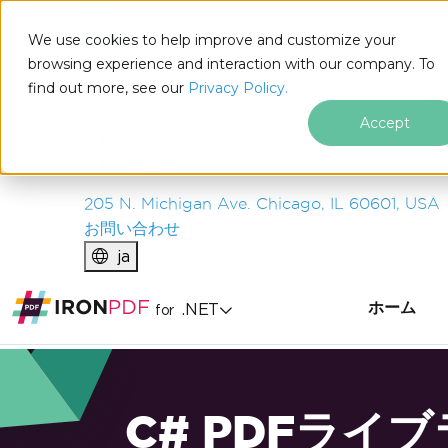
IRON
SOFTWARE
We use cookies to help improve and customize your
製品
browsing experience and interaction with our company. To
find out more, see our
エンタープライズ
Privacy Policy.
ソリューション
Accept
リソース
私たちについて
205 N. Michigan Ave. Chicago, IL 60601, USA
お問い合わせ
ja
ホーム
.NET
for
C# PDFライ