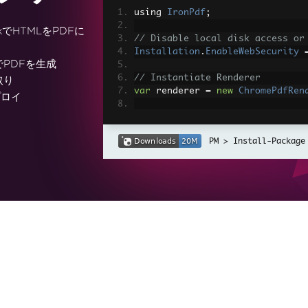
using 
IronPdf
;
rkでHTMLをPDFに
// Disable local disk access or
Installation
.
EnableWebSecurity
でPDFを生成
// Instantiate Renderer
取り
var
 renderer 
=
new
ChromePdfRen
プロイ
// Create a PDF from a HTML str
var
 pdf 
=
 renderer
.
RenderHtmlAs
Install-Package
// Export to a file or Stream
pdf
.
SaveAs
(
"output.pdf"
);
// Advanced Example with HTML A
// Load external html assets: I
// An optional BasePath 'C:\site
load assets from
var
 myAdvancedPdf 
=
 renderer
.
Re
g'>"
,
@"C:\site\assets\"
);
myAdvancedPdf
.
SaveAs
(
"html-with