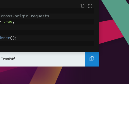
 cross-origin requests
=
true
;
derer
();
ing using C#
Pdf
(
"<h1>Hello World</h1>"
);
 IronPdf
ssets
mages, CSS and JavaScript.
\assets\' is set as the file location to 
nderHtmlAsPdf
(
"<img src='icons/iron.pn
-assets.pdf"
);