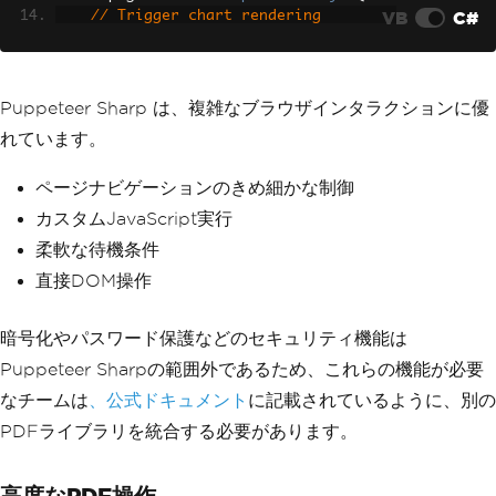
VB
C#
    // Trigger chart rendering
    document.dispatchEvent(new Event
('load-charts'));
"
);
Puppeteer Sharp は、複雑なブラウザインタラクションに優
// Wait for specific element
れています。
await
 page
.
WaitForSelectorAsync
(
".char
t-container"
,
new
WaitForSelectorOptio
ns
ページナビゲーションのきめ細かな制御
{
カスタムJavaScript実行
Visible
=
true
,
柔軟な待機条件
Timeout
=
30000
});
直接DOM操作
// Generate PDF (no built-in security 
features)
暗号化やパスワード保護などのセキュリティ機能は
await
 page
.
PdfAsync
(
"dashboard.pdf"
);
Puppeteer Sharpの範囲外であるため、これらの機能が必要
await
 browser
.
CloseAsync
();
なチームは
、公式ドキュメント
に記載されているように、別の
PDFライブラリを統合する必要があります。
高度なPDF操作