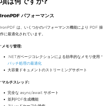
項は何ですか?
pdf"
,
new
PdfOptions
{
DisplayHeaderFooter
=
true
,
IronPDF パフォーマンス
HeaderTemplate
=
"<div style='font
-size:10px;'>Report Header</div>"
,
FooterTemplate
=
"<div style='font
IronPDF は、いくつかのパフォーマンス機能により PDF 操
-size:10px;'>Page <span class='pageNum
ber'></span></div>"
,
作に最適化されています。
Format
=
PaperFormat
.
A4
});
*
メモリ管理:
await
 browser
.
CloseAsync
();
.NETガベージコレクションによる効率的なメモリ使用 *
バッチ処理の最適化
大容量ドキュメントのストリーミングサポート
*
マルチスレッド:
完全な async/await サポート
並列PDF生成機能
スレッドセーフな操作