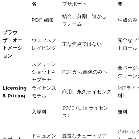
名
ブサポート
要
結合、分割、透かし、
PDF 編集
生成のみ
フォーム
ブラウ
ザ・オー
ウェブスク
完全なブ
主な焦点ではない
トメーシ
レイピング
トロール
ョン
スクリーン
全ページ
ショットキ
PDFから画像のみへ
クリーン
ャプチャ
Licensing
ライセンス
MITラ
商用、永久ライセンス
& Pricing
モデル
料）
$999 (Lite ライセン
入場料
無料
ス)
GitHu
ドキュメン
豊富なチュートリア