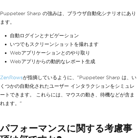
sword123"
);
await
 page
.
ClickAsync
(
"#login-butto
Puppeteer Sharp の強みは、ブラウザ自動化シナリオにあり
n"
);
ます。
// Wait for dashboard
await
 page
.
WaitForNavigationAsync
();
自動ログインとナビゲーション
いつでもスクリーンショットを撮れます
// Take screenshot for documentation
Webアプリケーションとのやり取り
await
 page
.
ScreenshotAsync
(
"dashboard-
screenshot.png"
,
new
ScreenshotOptions
Webアプリからの動的なレポート生成
{
FullPage
=
true
,
Type
=
ScreenshotType
.
Png
ZenRows
が指摘しているように、"Puppeteer Sharp は、い
});
くつかの自動化されたユーザー インタラクションをシミュレ
// Generate report PDF
ートできます。 これらには、マウスの動き、待機などが含ま
await
 page
.
ClickAsync
(
"#generate-repor
れます。"
t"
);
await
 page
.
WaitForSelectorAsync
(
".repo
rt-ready"
);
パフォーマンスに関する考慮事
// Save the generated report
await
 page
.
PdfAsync
(
"automated-report.