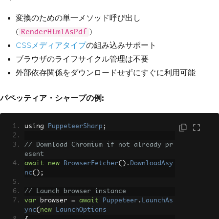
            </style>
変換のための単一メソッド呼び出し
        </head>
        <body>
(
)
RenderHtmlAsPdf
            <div class='invoice-heade
CSSメディアタイプ
の組み込みサポート
r'>
                <h1>Invoice #12345</h1
ブラウザのライフサイクル管理は不要
>
外部依存関係をダウンロードせずにすぐに利用可能
                <p>Generated on: "
+
D
ateTime
.
Now
.
ToString
(
"yyyy-MM-dd"
)
+
@"</p>
パペッティア・シャープの例:
            </div>
        </body>
    </html>"
);
using 
PuppeteerSharp
;
// Save the PDF
// Download Chromium if not already pr
pdf
.
SaveAs
(
"invoice.pdf"
);
esent
await
new
BrowserFetcher
().
DownloadAsy
nc
();
// Launch browser instance
var
 browser 
=
await
Puppeteer
.
LaunchAs
ync
(
new
LaunchOptions