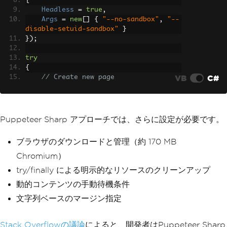
{
Headless
=
true
,
Args
=
new
[]
{
"--no-sandbox"
,
"--
disable-setuid-sandbox"
}
});
try
{
VB
C#
// Create new page
var
 page 
=
await
 browser
.
NewPageAs
ync
();
// Set content
Puppeteer Sharp アプローチでは、さらに設定が必要です。
await
 page
.
SetContentAsync
(
@"
        <html>
ブラウザのダウンロードと管理（約 170 MB
            <head>
                <style>
Chromium）
                    body { font-famil
try/finally による明示的なリソースのクリーンアップ
y: Arial, sans-serif; }
動的コンテンツの手動待機条件
                    h1 { color: #2e6da
4; }
文字列ベースのマージン指定
                    .invoice-header { 
background-color: #f5f5f5; padding: 20
px; }
Stack Overflowの議論
によると、開発者はPuppeteer Sharp