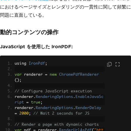
                </style>
におけるページサイズとレンダリングの一貫性に関して頻繁に
            </head>
            <body>
問題に直面している。
                <div class='invoice-he
ader'>
                    <h1>Invoice #12345
動的コンテンツの操作
</h1>
                    <p>Generated on: "
JavaScript を使用した IronPDF:
+
DateTime
.
Now
.
ToString
(
"yyyy-MM-dd"
)
+
@"</p>
                </div>
using 
IronPdf
            </body>
;
        </html>"
);
var
 renderer 
=
new
ChromePdfRenderer
();
// Wait for content to load
await
 page
.
WaitForSelectorAsync
(
".
invoice-header"
// Configure JavaScript execution
);
renderer
.
RenderingOptions
.
EnableJavaSc
ript
// Generate PDF
=
true
;
renderer
await
.
 page
RenderingOptions
.
PdfAsync
(
"invoice.pdf"
.
RenderDelay
,
new
=
2000
PdfOptions
;
// Wait 2 seconds for JS
{
// Render a page with dynamic charts
Format
=
PaperFormat
.
A4
,
var
 pdf 
MarginOptions
=
 renderer
.
RenderUrlAsPdf
=
new
MarginOpti
(
"htt