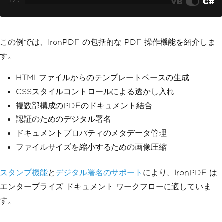
VB
C#
// Merge with terms and conditions
var
 terms 
=
PdfDocument
.
FromFile
(
"term
s.pdf"
);
var
 combined 
=
PdfDocument
.
Merge
(
invoi
この例では、IronPDF の包括的な PDF 操作機能を紹介しま
ce
,
 terms
);
す。
// Add digital signature
var
 signature 
=
new
PdfSignature
(
"cert
HTMLファイルからのテンプレートベースの生成
ificate.pfx"
,
"password"
);
CSSスタイルコントロールによる透かし入れ
combined
.
Sign
(
signature
);
複数部構成のPDFのドキュメント結合
// Set metadata
認証のためのデジタル署名
combined
.
MetaData
.
Author
=
"Accounting 
ドキュメントプロパティのメタデータ管理
Department"
;
combined
.
MetaData
.
Title
=
"Invoice #12
ファイルサイズを縮小するための画像圧縮
345"
;
combined
.
MetaData
.
CreationDate
=
DateT
ime
.
Now
;
スタンプ機能
と
デジタル署名のサポート
により、IronPDF は
エンタープライズ ドキュメント ワークフローに適していま
// Compress and save
combined
.
CompressImages
(
90
);
す。
combined
.
SaveAs
(
"final-invoice.pdf"
);