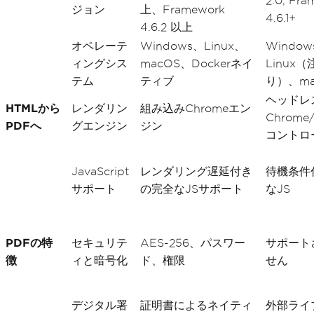
2.0, Fr
ジョン
上、Framework
4.6.1+
4.6.2 以上
オペレーテ
Windows、Linux、
Window
ィングシス
macOS、Dockerネイ
Linux
テム
ティブ
り）、ma
ヘッドレ
HTMLから
レンダリン
組み込みChromeエン
Chrome
PDFへ
グエンジン
ジン
コントロ
JavaScript
レンダリング遅延付き
待機条件
サポート
の完全なJSサポート
なJS
PDFの特
セキュリテ
AES-256、パスワー
サポート
徴
ィと暗号化
ド、権限
せん
デジタル署
証明書によるネイティ
外部ライ