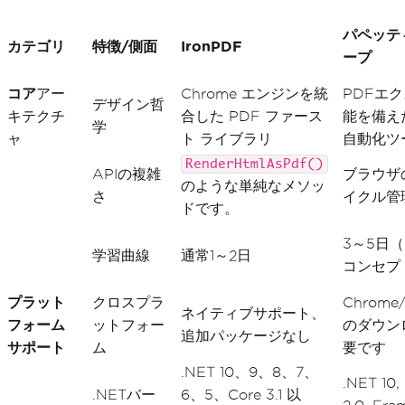
パペッテ
カテゴリ
特徴/側面
IronPDF
ープ
コア
アー
Chrome エンジンを統
PDFエ
デザイン哲
キテクチ
合した PDF ファース
能を備え
学
ャ
ト ライブラリ
自動化ツ
RenderHtmlAsPdf()
APIの複雑
ブラウザ
のような単純なメソッ
さ
イクル管
ドです。
3～5日
学習曲線
通常1～2日
コンセプ
プラット
クロスプラ
Chrome
ネイティブサポート、
フォーム
ットフォー
のダウン
追加パッケージなし
サポート
ム
要です
.NET 10、9、8、7、
.NET 10,
.NETバー
6、5、Core 3.1 以