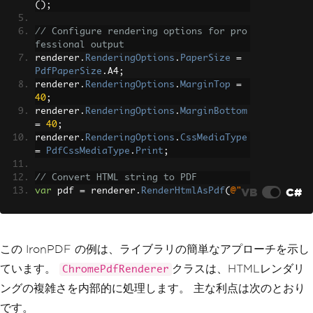
();
// Configure rendering options for pro
fessional output
renderer
.
RenderingOptions
.
PaperSize
=
PdfPaperSize
.
A4
;
renderer
.
RenderingOptions
.
MarginTop
=
40
;
renderer
.
RenderingOptions
.
MarginBottom
=
40
;
renderer
.
RenderingOptions
.
CssMediaType
=
PdfCssMediaType
.
Print
;
// Convert HTML string to PDF
VB
C#
var
 pdf 
=
 renderer
.
RenderHtmlAsPdf
(
@"
    <html>
        <head>
            <style>
                body { font-family: Ar
この IronPDF の例は、ライブラリの簡単なアプローチを示し
ial, sans-serif; }
ています。
クラスは、HTMLレンダリ
ChromePdfRenderer
                h1 { color: #2e6da4; }
                .invoice-header { back
ングの複雑さを内部的に処理します。 主な利点は次のとおり
ground-color: #f5f5f5; padding: 20px; 
です。
}