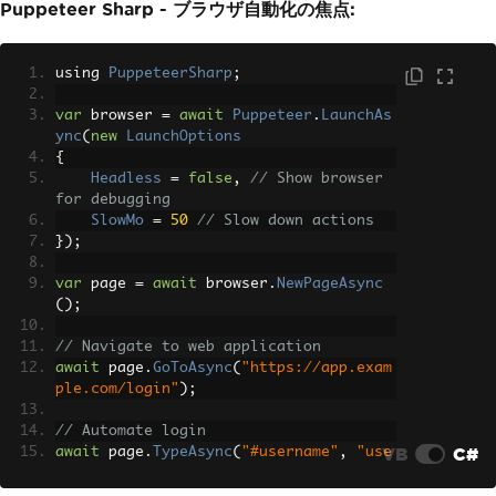
Puppeteer Sharp - ブラウザ自動化の焦点:
using 
PuppeteerSharp
;
var
 browser 
=
await
Puppeteer
.
LaunchAs
ync
(
new
LaunchOptions
{
Headless
=
false
,
// Show browser 
for debugging
SlowMo
=
50
// Slow down actions
});
var
 page 
=
await
 browser
.
NewPageAsync
();
// Navigate to web application
await
 page
.
GoToAsync
(
"https://app.exam
ple.com/login"
);
// Automate login
VB
C#
await
 page
.
TypeAsync
(
"#username"
,
"use
r@example.com"
);
await
 page
.
TypeAsync
(
"#password"
,
"pas