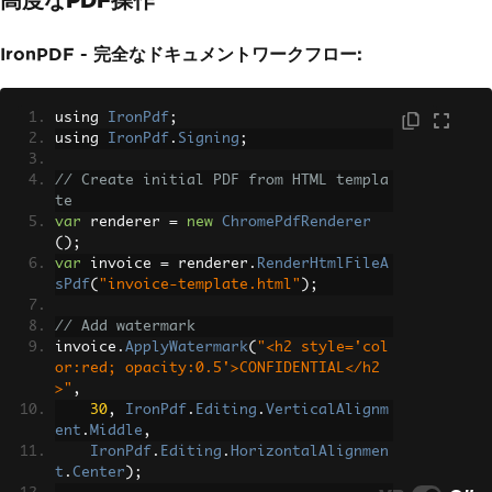
IronPDF - 完全なドキュメントワークフロー:
using 
IronPdf
;
using 
IronPdf
.
Signing
;
// Create initial PDF from HTML templa
te
var
 renderer 
=
new
ChromePdfRenderer
();
var
 invoice 
=
 renderer
.
RenderHtmlFileA
sPdf
(
"invoice-template.html"
);
// Add watermark
invoice
.
ApplyWatermark
(
"<h2 style='col
or:red; opacity:0.5'>CONFIDENTIAL</h2
>"
,
30
,
IronPdf
.
Editing
.
VerticalAlignm
ent
.
Middle
,
IronPdf
.
Editing
.
HorizontalAlignmen
t
.
Center
);