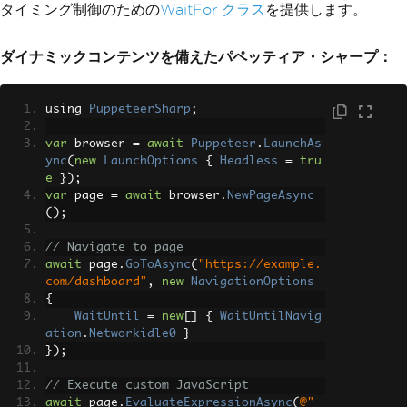
タイミング制御のための
WaitFor クラス
を提供します。
ダイナミックコンテンツを備えたパペッティア・シャープ：
using 
PuppeteerSharp
;
var
 browser 
=
await
Puppeteer
.
LaunchAs
ync
(
new
LaunchOptions
{
Headless
=
tru
e
});
var
 page 
=
await
 browser
.
NewPageAsync
();
// Navigate to page
await
 page
.
GoToAsync
(
"https://example.
com/dashboard"
,
new
NavigationOptions
{
WaitUntil
=
new
[]
{
WaitUntilNavig
ation
.
Networkidle0
}
});
// Execute custom JavaScript
await
 page
.
EvaluateExpressionAsync
(
@"