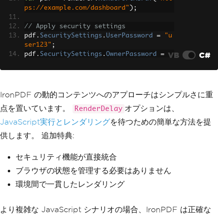
ons
ps://example.com/dashboard"
);
{
// Apply security settings
Top
=
"40px"
,
pdf
.
SecuritySettings
Bottom
=
.
"40px"
UserPassword
,
=
"u
ser123"
;
Left
=
"40px"
,
VB
C#
pdf
.
SecuritySettings
Right
=
"40px"
.
OwnerPassword
=
"owner456"
}
;
pdf
.
});
SecuritySettings
.
AllowUserPrinting
}
=
IronPdf
.
Security
.
PdfPrintSecurity
.
No
finally
Print
;
IronPDF の動的コンテンツへのアプローチはシンプルさに重
{
点を置いています。
オプションは、
RenderDelay
pdf
.
// Clean up browser instance
SaveAs
(
"secure-dashboard.pdf"
);
await
 browser
.
CloseAsync
();
JavaScript実行とレンダリング
を待つための簡単な方法を提
}
供します。 追加特典:
セキュリティ機能が直接統合
ブラウザの状態を管理する必要はありません
環境間で一貫したレンダリング
より複雑な JavaScript シナリオの場合、IronPDF は正確な