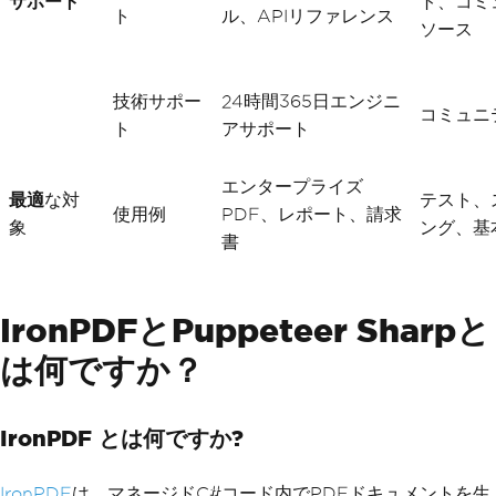
サポート
ト、コミ
ト
ル、APIリファレンス
ソース
技術サポー
24時間365日エンジニ
コミュニ
ト
アサポート
エンタープライズ
最適
な対
テスト、
使用例
PDF、レポート、請求
象
ング、基
書
IronPDFとPuppeteer Sharpと
は何ですか？
IronPDF とは何ですか?
IronPDF
は、マネージドC#コード内でPDFドキュメントを生