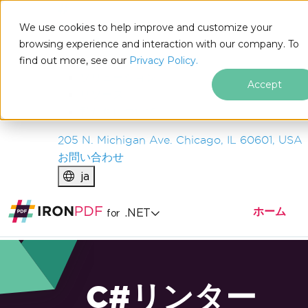
IRON
SOFTWARE
We use cookies to help improve and customize your
製品
browsing experience and interaction with our company. To
find out more, see our
エンタープライズ
Privacy Policy.
ソリューション
Accept
リソース
私たちについて
205 N. Michigan Ave. Chicago, IL 60601, USA
お問い合わせ
ja
ホーム
.NET
for
C#リンター