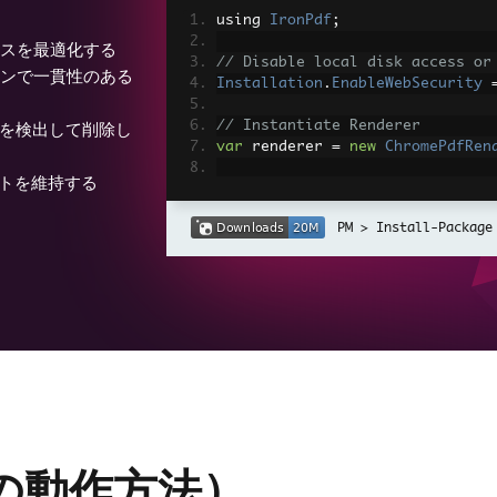
using 
IronPdf
;
ンスを最適化する
// Disable local disk access or
ーンで一貫性のある
Installation
.
EnableWebSecurity
// Instantiate Renderer
トを検出して削除し
var
 renderer 
=
new
ChromePdfRen
トを維持する
// Create a PDF from a HTML str
var
 pdf 
=
 renderer
.
RenderHtmlAs
Install-Package
// Export to a file or Stream
pdf
.
SaveAs
(
"output.pdf"
);
// Advanced Example with HTML A
// Load external html assets: I
// An optional BasePath 'C:\site
load assets from
var
 myAdvancedPdf 
=
 renderer
.
Re
g'>"
,
@"C:\site\assets\"
);
myAdvancedPdf
.
SaveAs
(
"html-with
けの動作方法）