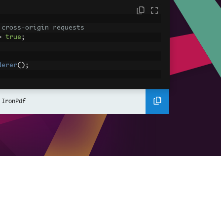
 cross-origin requests
=
true
;
derer
();
ing using C#
Pdf
(
"<h1>Hello World</h1>"
);
 IronPdf
ssets
mages, CSS and JavaScript.
\assets\' is set as the file location to 
nderHtmlAsPdf
(
"<img src='icons/iron.pn
-assets.pdf"
);