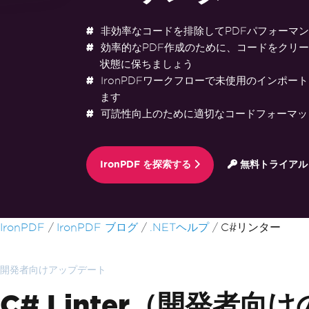
非効率なコードを排除してPDFパフォーマ
効率的なPDF作成のために、コードをクリ
状態に保ちましょう
IronPDFワークフローで未使用のインポー
ます
可読性向上のために適切なコードフォーマッ
IronPDF を探索する
無料トライアル
フッターコンテンツにスキップ
IronPDF
IronPDF ブログ
.NETヘルプ
C#リンター
開発者向けアップデート
C# Linter（開発者向