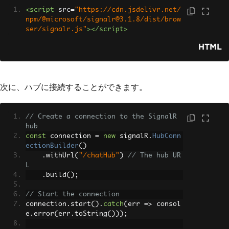
<script
src
=
"https://cdn.jsdelivr.net/
npm/@microsoft/signalr@3.1.8/dist/brow
ser/signalr.js"
></script>
HTML
次に、ハブに接続することができます。
// Create a connection to the SignalR 
hub
const
 connection 
=
new
 signalR
.
HubConn
ectionBuilder
()
.
withUrl
(
"/chatHub"
)
// The hub UR
L
.
build
();
// Start the connection
connection
.
start
().
catch
(
err 
=>
 consol
e
.
error
(
err
.
toString
()));