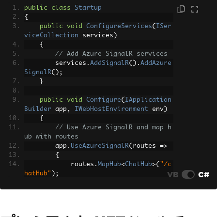
public
class
Startup
{
public
void
ConfigureServices
(
ISer
viceCollection
 services
)
{
// Add Azure SignalR services
        services
.
AddSignalR
().
AddAzure
SignalR
();
}
public
void
Configure
(
IApplication
Builder
 app
,
IWebHostEnvironment
 env
)
{
// Use Azure SignalR and map h
ub with routes
        app
.
UseAzureSignalR
(
routes 
=>
{
            routes
.
MapHub
<
ChatHub
>(
"/c
VB
C#
hatHub"
);
});
}
}