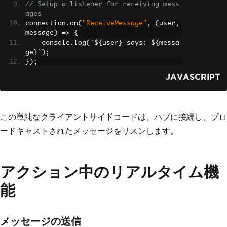
// Setup a listener for receiving mess
ages
connection
.
on
(
"ReceiveMessage"
,
(
user
,
message
)
=>
{
    console
.
log
(`
$
{
user
}
 says
:
 $
{
messa
ge
}`);
});
JAVASCRIPT
この単純なクライアントサイドコードは、ハブに接続し、ブロ
ードキャストされたメッセージをリスンします。
アクション中のリアルタイム機
能
メッセージの送信