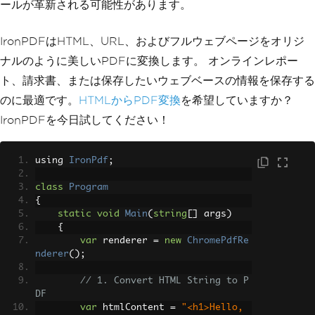
ールが革新される可能性があります。
IronPDFはHTML、URL、およびフルウェブページをオリジ
ナルのように美しいPDFに変換します。 オンラインレポー
ト、請求書、または保存したいウェブベースの情報を保存する
のに最適です。
HTMLからPDF変換
を希望していますか？
IronPDFを今日試してください！
using 
IronPdf
;
class
Program
{
static
void
Main
(
string
[]
 args
)
{
var
 renderer 
=
new
ChromePdfRe
nderer
();
// 1. Convert HTML String to P
DF
var
 htmlContent 
=
"<h1>Hello, 