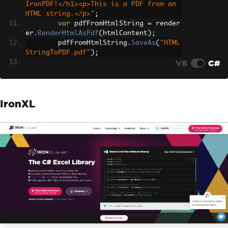
IronPDF!</h1><p>This is a PDF from an 
HTML string.</p>"
;
var
 pdfFromHtmlString 
=
 render
er
.
RenderHtmlAsPdf
(
htmlContent
);
        pdfFromHtmlString
.
SaveAs
(
"HTML
StringToPDF.pdf"
);
VB
C#
// 2. Convert HTML File to PDF
var
 htmlFilePath 
=
"path_to_yo
ur_html_file.html"
;
// Specify the pat
IronXL
h to your HTML file
var
 pdfFromHtmlFile 
=
 rendere
r
.
RenderHtmlFileAsPdf
(
htmlFilePath
);
        pdfFromHtmlFile
.
SaveAs
(
"HTMLFi
leToPDF.pdf"
);
// 3. Convert URL to PDF
var
 url 
=
"http://ironpdf.co
m"
;
// Specify the URL
var
 pdfFromUrl 
=
 renderer
.
Rend
erUrlAsPdf
(
url
);
        pdfFromUrl
.
SaveAs
(
"URLToPDF.pd
f"
);
}