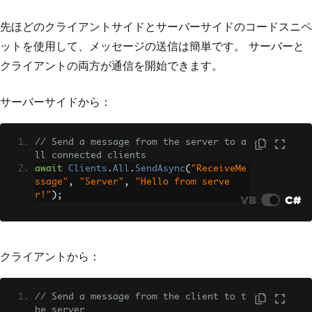
先ほどのクライアントサイドとサーバーサイドのコードスニペ
ットを使用して、メッセージの送信は簡単です。 サーバーと
クライアントの両方が通信を開始できます。
サーバーサイドから：
// Send a message from the server to a
ll connected clients
await
Clients
.
All
.
SendAsync
(
"ReceiveMe
ssage"
,
"Server"
,
"Hello from serve
r!"
);
VB
C#
クライアントから：
// Send a message from the client to t
he server