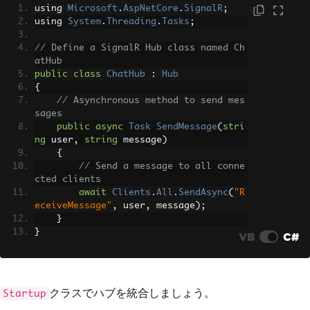
using 
Microsoft
.
AspNetCore
.
SignalR
;
using 
System
.
Threading
.
Tasks
;
// Define a SignalR Hub class named Ch
atHub
public
class
ChatHub
:
Hub
{
// Asynchronous method to send mes
sages
public
async
Task
SendMessage
(
stri
ng
 user
,
string
 message
)
{
// Send a message to all conne
cted clients
await
Clients
.
All
.
SendAsync
(
"R
eceiveMessage"
,
 user
,
 message
);
}
}
VB
C#
クラスでハブを統合しましょう。
Startup