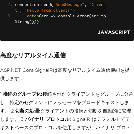
connection
.
send
(
"SendMessage"
,
"Clien
t"
,
"Hello from client!"
)
.
catch
(
err 
=>
 console
.
error
(
err
.
to
String
()));
JAVASCRIPT
高度なリアルタイム通信
ASP.NET Core SignalRは高度なリアルタイム通信機能を提
供します：
1.
接続のグループ化:
接続されたクライアントをグループに分割
し、特定のセグメントにメッセージをブロードキャストしま
す。 2.
切断の処理:
クライアントの接続と切断を自動的に管理
します。 3.
バイナリ プロトコル:
SignalR はデフォルトでテ
キストベースのプロトコルを使用しますが、バイナリ プロト