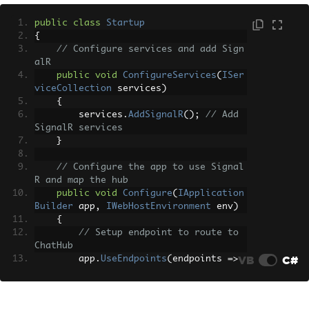
public
class
Startup
{
// Configure services and add Sign
alR
public
void
ConfigureServices
(
ISer
viceCollection
 services
)
{
        services
.
AddSignalR
();
// Add 
SignalR services
}
// Configure the app to use Signal
R and map the hub
public
void
Configure
(
IApplication
Builder
 app
,
IWebHostEnvironment
 env
)
{
// Setup endpoint to route to 
ChatHub
VB
C#
        app
.
UseEndpoints
(
endpoints 
=>
{
            endpoints
.
MapHub
<
ChatHub
>
(
"/chatHub"
);