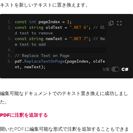
キストを新しいテキストに置き換えます。
const
int
 pageIndex 
=
1
;
const
string
 oldText 
=
".NET 6"
;
// Ol
d text to remove
const
string
 newText 
=
".NET 7"
;
// Ne
w text to add
// Replace Text on Page
pdf
.
ReplaceTextOnPage
(
pageIndex
,
 oldTe
xt
,
 newText
);
VB
C#
編集可能なドキュメントでのテキスト置き換えに成功しまし
た。
PDFに注釈を追加する
開いたPDFに編集可能な形式で注釈を追加することもできま