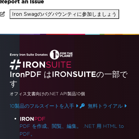
Report an Issue
Iron Swagのバグバウンティに参加しましょう
IronPDF はIRON
SUITE
の一部で
す
オフィス文書
向けの.NET API製品10個
10製品のフルスイートを入手
無料トライアル
製品リンク
PDF を作成、閲覧、編集。 .NET 用 HTML to
PDF。