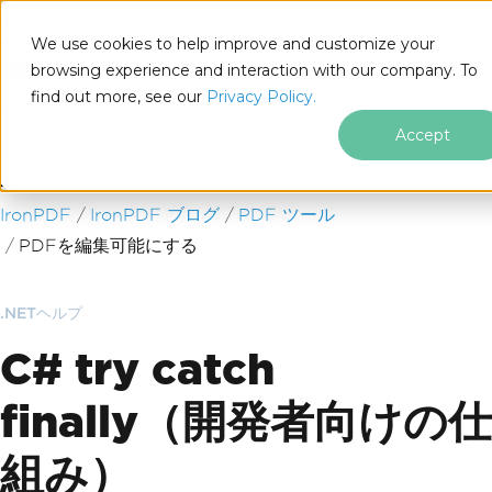
We use cookies to help improve and customize your
browsing experience and interaction with our company. To
find out more, see our
Privacy Policy.
for
.NET
Accept
フッターコンテンツにスキップ
IronPDF
IronPDF ブログ
PDF ツール
PDFを編集可能にする
.NETヘルプ
C# try catch
finally（開発者向けの仕
組み）