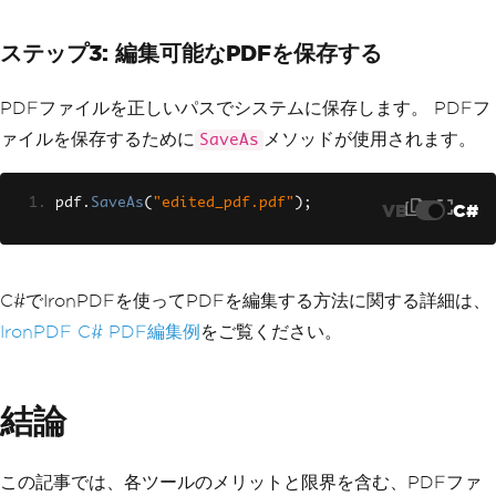
Rotateable
=
true
};
ステップ3: 編集可能なPDFを保存する
// Add the annotation "sticky note" to 
a specific page and location within an
PDFファイルを正しいパスでシステムに保存します。 PDFフ
y new or existing PDF.
pdf
.
AddTextAnnotation
(
annotation
,
1
,
1
ァイルを保存するために
メソッドが使用されます。
SaveAs
50
,
250
);
pdf
.
SaveAs
(
"edited_pdf.pdf"
);
VB
C#
C#でIronPDFを使ってPDFを編集する方法に関する詳細は、
IronPDF C# PDF編集例
をご覧ください。
結論
この記事では、各ツールのメリットと限界を含む、PDFファ