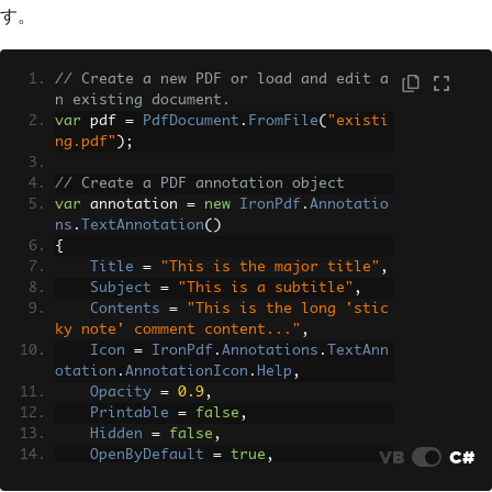
す。
// Create a new PDF or load and edit a
n existing document.
var
 pdf 
=
PdfDocument
.
FromFile
(
"existi
ng.pdf"
);
// Create a PDF annotation object
var
 annotation 
=
new
IronPdf
.
Annotatio
ns
.
TextAnnotation
()
{
Title
=
"This is the major title"
,
Subject
=
"This is a subtitle"
,
Contents
=
"This is the long 'stic
ky note' comment content..."
,
Icon
=
IronPdf
.
Annotations
.
TextAnn
otation
.
AnnotationIcon
.
Help
,
Opacity
=
0.9
,
Printable
=
false
,
Hidden
=
false
,
VB
C#
OpenByDefault
=
true
,
ReadOnly
=
false
,