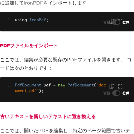
に追加してIronPDFをインポートします。
using 
IronPdf
;
VB
C#
PDFファイルをインポート
ここでは、編集が必要な既存のPDFファイルを開きます。 コ
ードは次のとおりです：
PdfDocument
 pdf 
=
new
PdfDocument
(
"doc
ument.pdf"
);
VB
C#
古いテキストを新しいテキストに置き換える
ここでは、開いたPDFを編集し、特定のページ範囲で古いテ