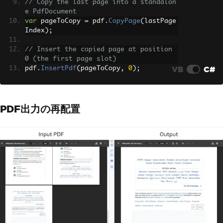
// Copy the last page into a standalon
e PdfDocument
var
 pageToCopy 
=
 pdf
.
CopyPage
(
lastPage
Index
);
// Insert the copied page at position 
0 (the first page slot)
VB
C#
pdf
.
InsertPdf
(
pageToCopy
,
0
);
// The original last page has shifted 
down by one; remove it
PDF出力の再配置
pdf
.
RemovePage
(
lastPageIndex 
+
1
);
// Save the reordered document to a ne
w file
pdf
.
SaveAs
(
"report-reorganized.pdf"
);