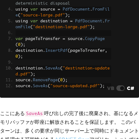
deterministic disposal
using 
var
 source 
=
PdfDocument
.
FromFil
e
(
"source-large.pdf"
);
using 
var
 destination 
=
PdfDocument
.
Fr
omFile
(
"destination-large.pdf"
);
var
 pageToTransfer 
=
 source
.
CopyPage
(
0
);
destination
.
InsertPdf
(
pageToTransfer
,
0
);
destination
.
SaveAs
(
"destination-update
d.pdf"
);
source
.
RemovePage
(
0
);
source
.
SaveAs
(
"source-updated.pdf"
);
VB
C#
ここにある
呼び出しの完了後に廃棄され、基になるメ
SaveAs
モリバッファが即座に解放されることを保証します。 このパ
ターンは、多くの要求が同じサーバー上で同時にドキュメント