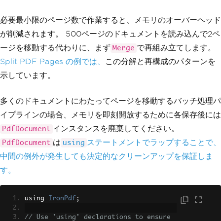
必要最小限のページ数で作業すると、メモリのオーバーヘッド
が削減されます。 500ページのドキュメントを読み込んで2ペ
ージを移動する代わりに、まず
で再組み立てします。
Merge
Split PDF Pages の例では、
この分解と再構成のパターンを
示しています。
多くのドキュメントにわたってページを移動するバッチ処理パ
イプラインの場合、メモリを即刻開放するために各保存後には
インスタンスを廃棄してください。
PdfDocument
は
ステートメントでラップすることで、
PdfDocument
using
中間の例外が発生しても決定的なクリーンアップを保証しま
す。
using 
IronPdf
;
// Use 'using' declarations to ensure 