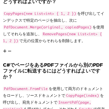
どうすればよいですか？
を呼び出してイ
CopyPages(new List<int> { 1, 2 })
ンデックスで特定のページを抽出し、次に
を使用
PdfDocument.Merge(original, copiedPages)
してそれらを追加し、
RemovePages(new List<int> {
で元の位置からそれらを削除します。
1, 2 })
C#でページをあるPDFファイルから別のPDF
ファイルに転送するにはどうすればよいです
か？
を使用して両方のドキュメント
PdfDocument.FromFile
をロードし、ソースドキュメントで
を
CopyPage(index)
呼び出し、宛先ドキュメントで
InsertPdf(page,