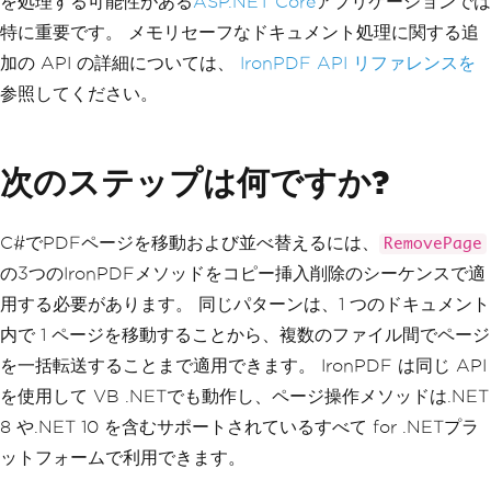
を処理する可能性がある
ASP.NET Core
アプリケーションでは
特に重要です。 メモリセーフなドキュメント処理に関する追
加の API の詳細については、
IronPDF API リファレンスを
参照してください。
次のステップは何ですか?
C#でPDFページを移動および並べ替えるには、
RemovePage
の3つのIronPDFメソッドをコピー挿入削除のシーケンスで適
用する必要があります。 同じパターンは、1 つのドキュメント
内で 1 ページを移動することから、複数のファイル間でページ
を一括転送することまで適用できます。 IronPDF は同じ API
を使用して VB .NETでも動作し、ページ操作メソッドは.NET
8 や.NET 10 を含むサポートされているすべて for .NETプラ
ットフォームで利用できます。