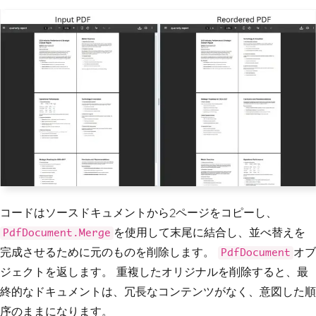
result
.
SaveAs
(
"quarterly-report-reorde
red.pdf"
);
コードはソースドキュメントから2ページをコピーし、
を使用して末尾に結合し、並べ替えを
PdfDocument.Merge
完成させるために元のものを削除します。
オブ
PdfDocument
ジェクトを返します。 重複したオリジナルを削除すると、最
終的なドキュメントは、冗長なコンテンツがなく、意図した順
序のままになります。