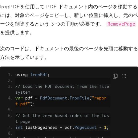
IronPDFを使用して PDF ドキュメント内のページを移動する
には、対象のページをコピーし、新しい位置に挿入し、元のペ
ージを削除するという 3 つの手順が必要です。
RemovePage
を提供します。
次のコードは、ドキュメントの最後のページを先頭に移動する
方法を示しています。
using 
IronPdf
;
// Load the PDF document from the file 
system
var
 pdf 
=
PdfDocument
.
FromFile
(
"repor
t.pdf"
);
// Get the zero-based index of the las
t page
int
 lastPageIndex 
=
 pdf
.
PageCount
-
1
;