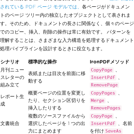
されている PDF ページ モデルでは、
各ページがドキュメン
トのページ ツリー内の独立したオブジェクトとして表されま
す。そのため、ドキュメントの長さに関係なく、個々のページ
でのコピー、挿入、削除の操作は常に有効です。 パターンを
理解することは、さまざまな入力構造を処理するドキュメント
処理パイプラインを設計するときに役立ちます。
シナリオ
標準的な操作
IronPDFメソッド
月刊ニュー
、
CopyPage
表紙または目次を前面に移
スレターの
、
InsertPdf
動する
組み立て
RemovePage
概要ページの位置を変更し
、
CopyPages
レポート生
たり、セクション区切りを
、
Merge
成
挿入したりする
RemovePages
複数のソースファイルから
、
CopyPage
文書統合
選択したページを 1 つの出
、名前
InsertPdf
力にまとめます
を付け
SaveAs