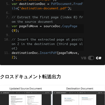
var
 destinationDoc 
=
PdfDocument
.
FromF
ile
(
"destination-document.pdf"
);
// Extract the first page (index 0) fr
om the source document
var
 pageToMove 
=
 sourceDoc
.
CopyPage
(
0
);
// Insert the extracted page at positi
on 2 in the destination (third page sl
ot)
destinationDoc
.
InsertPdf
(
pageToMove
,
VB
C#
2
);
// Save the updated destination docume
nt
クロスドキュメント転送出力
destinationDoc
.
SaveAs
(
"destination-doc
ument-updated.pdf"
);
// Remove the transferred page from th
e source and save separately
sourceDoc
.
RemovePage
(
0
);
sourceDoc
.
SaveAs
(
"source-document-upda