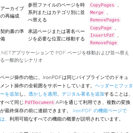
参照ファイルのページを時
、
CopyPages
アーカイブ
系列またはカテゴリ別に並
、
Merge
の再編成
べ替える
RemovePages
、
CopyPage
契約書の準
承認ページまたは署名ペー
、
InsertPdf
備
ジを必要な位置に移動する
RemovePage
.NETアプリケーションで PDF ページを移動および並べ替え
る一般的なシナリオ
ページ操作の他に、IronPDFは同じパイプラインでのドキュ
メント操作の全範囲をサポートしています。
ヘッダーとフッタ
ーを追加
し、
透かしを適用
、
デジタル署名を追加
することは、
すべて同じ
APIを通じて利用でき、複数の変換
PdfDocument
が最終保存の前に連鎖できます。
IronPDF の機能ページで
は、
利用可能なすべての機能の概要が説明されています。