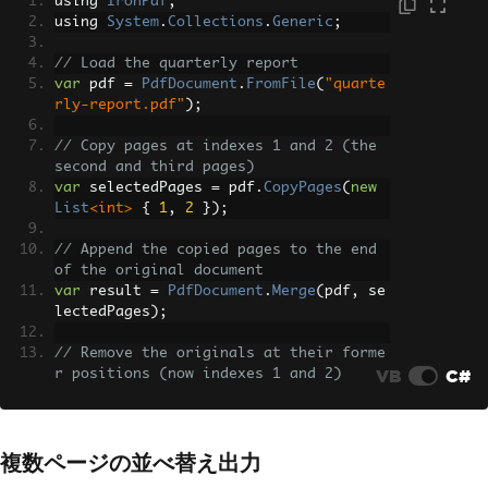
using 
IronPdf
;
using 
System
.
Collections
.
Generic
;
// Load the quarterly report
var
 pdf 
=
PdfDocument
.
FromFile
(
"quarte
rly-report.pdf"
);
// Copy pages at indexes 1 and 2 (the 
second and third pages)
var
 selectedPages 
=
 pdf
.
CopyPages
(
new
List
<int>
{
1
,
2
});
// Append the copied pages to the end 
of the original document
var
 result 
=
PdfDocument
.
Merge
(
pdf
,
 se
lectedPages
);
// Remove the originals at their forme
VB
C#
r positions (now indexes 1 and 2)
result
.
RemovePages
(
new
List
<int>
{
1
,
2
});
複数ページの並べ替え出力
// Write the reordered result to a new 
path