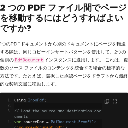
2 つの PDF ファイル間でページ
を移動するにはどうすればよい
ですか?
1つのPDFドキュメントから別のドキュメントにページを転送
する際は、同じコピーインサートパターンを使用して、2つの
個別の
インスタンスに適用します。 これは、複
PdfDocument
数のソース ファイルのコンテンツを統合する場合の標準的な
方法です。たとえば、選択した承認ページをドラフトから最終
的な契約文書に移動します。
using 
IronPdf
;
// Load the source and destination doc
uments
var
 sourceDoc 
=
PdfDocument
.
FromFile
(
"source-document.pdf"
);