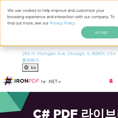
IRON
SOFTWARE
We use cookies to help improve and customize your
제품
browsing experience and interaction with our company. To
find out more, see our
기업
Privacy Policy.
솔루션
Accept
리소스
회사 소개
205 N. Michigan Ave. Chicago, IL 60601, USA
문의하기
ko
홈
.NET
for
C# PDF 라이