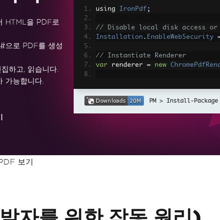
using 
IronPdf
;
rk에서 HTML을 PDF로
// Disable local disk access or
Installation
.
EnableWebSecurity
C#으로 PDF를 생성
// Instantiate Renderer
var
 renderer 
=
new
ChromePdfRen
편집하고, 읽습니다.
가 가능합니다.
// Create a PDF from a HTML str
var
 pdf 
=
 renderer
.
RenderHtmlAs
Install-Package
// Export to a file or Stream
기
pdf
.
SaveAs
(
"output.pdf"
);
// Advanced Example with HTML A
// Load external html assets: I
// An optional BasePath 'C:\site
PDF 보기
load assets from
var
 myAdvancedPdf 
=
 renderer
.
Re
g'>"
,
@"C:\site\assets\"
);
myAdvancedPdf
.
SaveAs
(
"html-with
 (개발자를 위한 작동 원리)