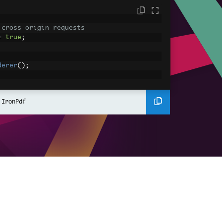
 cross-origin requests
=
true
;
derer
();
ing using C#
Pdf
(
"<h1>Hello World</h1>"
);
 IronPdf
ssets
mages, CSS and JavaScript.
\assets\' is set as the file location to 
nderHtmlAsPdf
(
"<img src='icons/iron.pn
-assets.pdf"
);