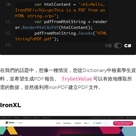
var
 htmlContent 
=
"<h1>Hello, 
IronPDF!</h1><p>This is a PDF from an 
HTML string.</p>"
;
var
 pdfFromHtmlString 
=
 render
er
.
RenderHtmlAsPdf
(
htmlContent
);
        pdfFromHtmlString
.
SaveAs
(
"HTML
StringToPDF.pdf"
);
VB
C#
// 2. Convert HTML File to PDF
var
 htmlFilePath 
=
"path_to_yo
ur_html_file.html"
;
// Specify the pat
h to your HTML file
在我們的話題中，想像一種情況，您從Dictionary中檢索學生資
var
 pdfFromHtmlFile 
=
 rendere
料，並希望生成PDF報告。
可以有效地獲取所
TryGetValue
r
.
RenderHtmlFileAsPdf
(
htmlFilePath
);
        pdfFromHtmlFile
.
SaveAs
(
"HTMLFi
需的数据，並然後利用IronPDF建立PDF文件。
leToPDF.pdf"
);
// 3. Convert URL to PDF
IronXL
var
 url 
=
"http://ironpdf.co
m"
;
// Specify the URL
var
 pdfFromUrl 
=
 renderer
.
Rend
erUrlAsPdf
(
url
);
        pdfFromUrl
.
SaveAs
(
"URLToPDF.pd