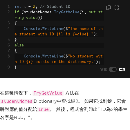
int
 i 
=
2
;
// Student ID
if
(
studentNames
.
TryGetValue
(
i
,
out
st
ring
value
))
{
Console
.
WriteLine
(
$
"The name of th
e student with ID {i} is {value}."
);
}
else
{
Console
.
WriteLine
(
$
"No student wit
h ID {i} exists in the dictionary."
);
}
VB
C#
在這種情況下，
方法在
TryGetValue
Dictionary中查找鍵2。 如果它找到鍵，它會
studentNames
將對應的值分配給
。 然後，程式會列印出" ID為2的學生
true
名字是Bob。"。