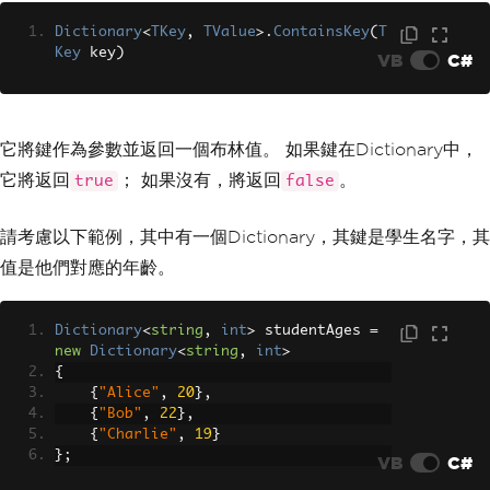
Dictionary
<
TKey
,
TValue
>.
ContainsKey
(
T
Key
 key
)
VB
C#
它將鍵作為參數並返回一個布林值。 如果鍵在Dictionary中，
它將返回
； 如果沒有，將返回
。
true
false
請考慮以下範例，其中有一個Dictionary，其鍵是學生名字，其
值是他們對應的年齡。
Dictionary
<
string
,
int
>
 studentAges 
=
new
Dictionary
<
string
,
int
>
{
{
"Alice"
,
20
},
{
"Bob"
,
22
},
{
"Charlie"
,
19
}
};
VB
C#