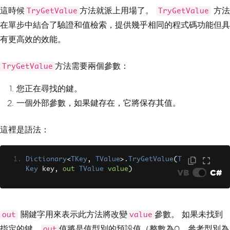
這時候
方法就派上用場了。
方法
TryGetValue
TryGetValue
在單步中結合了驗證和值檢索，提供幾乎相同的程式碼功能但具
有更高效的效能。
方法需要兩個參數：
TryGetValue
您正在尋找的鍵。
一個外部參數，如果鍵存在，它將保存其值。
這裡是語法：
Dictionary
<
TKey
,
TValue
>.
TryGetValue
(
T
Key
 key
,
out
TValue
value
)
VB
C#
關鍵字用來表示此方法將改變
參數。 如果未找到
out
value
指定的鍵，
值將是值型別的預設值（整數為0，參考型別為
out