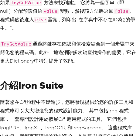
如果
方法未找到鍵2，它將為一個字串（即
TryGetValue
null）分配預設值給
變數，然後該方法將返回
。
value
false
程式碼然後進入
區塊，列印出"在字典中不存在ID為2的學
else
生。"。
通過將鍵存在確認和值檢索結合到一個步驟中來
TryGetValue
簡化您的程式碼。此外，通過消除多次鍵查找操作的需要，它在
更大Dictionary中特別提升了效能。
介紹Iron Suite
隨著您在C#旅程中不斷進步，您將發現提供給您的許多工具和
程式庫可以大大增強您的程式設計能力。 其中包括Iron 程式
庫，一套專門設計用於擴展C# 應用程式的工具。 它們包括
IronPDF、IronXL、IronOCR 和IronBarcode。 這些程式庫