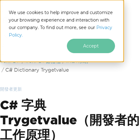
We use cookies to help improve and customize
your browsing experience and interaction with
our company. To find out more, see our
Privacy
for
Policy.
.NET
Accept
跳至頁尾內容
IronPDF
IronPDF部落格
.NET幫助
C# Dictionary Trygetvalue
開發者更新
C# 字典
Trygetvalue（開發者的
工作原理）