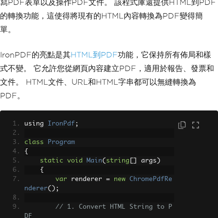
寫PDF表單以及操作PDF文件。 該程式庫還提供HTML到PDF
的轉換功能，這使得將現有的HTML內容轉換為PDF變得簡
單。
IronPDF的亮點是其
HTML到PDF
功能，它保持所有佈局和樣
式不變。 它允許您從網頁內容建立PDF，適用於報告、發票和
文件。 HTML文件、URL和HTML字串都可以無縫轉換為
PDF。
using 
IronPdf
;
class
Program
{
static
void
Main
(
string
[]
 args
)
{
var
 renderer 
=
new
ChromePdfRe
nderer
();
// 1. Convert HTML String to P
DF