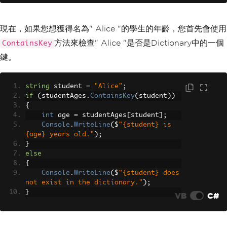
現在，如果您想獲得名為" Alice "的學生的年齡，您首先會使用
方法來檢查" Alice "是否是Dictionary中的一個
ContainsKey
鍵。
string
 student 
=
"Alice"
;
if
(
studentAges
.
ContainsKey
(
student
))
{
int
 age 
=
 studentAges
[
student
];
Console
.
WriteLine
(
$
"{student} is 
{age} years old."
);
}
else
{
Console
.
WriteLine
(
$
"{student} does 
not exist in the dictionary."
);
}
VB
C#