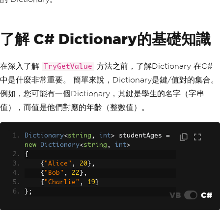
了解 C# Dictionary的基礎知識
在深入了解
方法之前，了解Dictionary 在C#
TryGetValue
中是什麼非常重要。 簡單來說，Dictionary是鍵/值對的集合。
例如，您可能有一個Dictionary，其鍵是學生的名字（字串
值），而值是他們對應的年齡（整數值）。
Dictionary
<
string
,
int
>
 studentAges 
=
new
Dictionary
<
string
,
int
>
{
{
"Alice"
,
20
},
{
"Bob"
,
22
},
{
"Charlie"
,
19
}
};
VB
C#