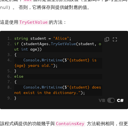
null）。 否則，它將保存與提供鍵對應的值。
這是使用
的方法：
TryGetValue
string
 student 
=
"Alice"
;
if
(
studentAges
.
TryGetValue
(
student
,
o
ut
int
 age
))
{
Console
.
WriteLine
(
$
"{student} is 
{age} years old."
);
}
else
{
Console
.
WriteLine
(
$
"{student} does 
not exist in the dictionary."
);
}
VB
C#
該程式碼提供的功能幾乎與
方法範例相同，但更
ContainsKey