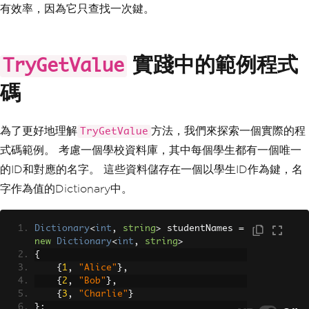
有效率，因為它只查找一次鍵。
實踐中的範例程式
TryGetValue
碼
為了更好地理解
方法，我們來探索一個實際的程
TryGetValue
式碼範例。 考慮一個學校資料庫，其中每個學生都有一個唯一
的ID和對應的名字。 這些資料儲存在一個以學生ID作為鍵，名
字作為值的Dictionary中。
Dictionary
<
int
,
string
>
 studentNames 
=
new
Dictionary
<
int
,
string
>
{
{
1
,
"Alice"
},
{
2
,
"Bob"
},
{
3
,
"Charlie"
}
};