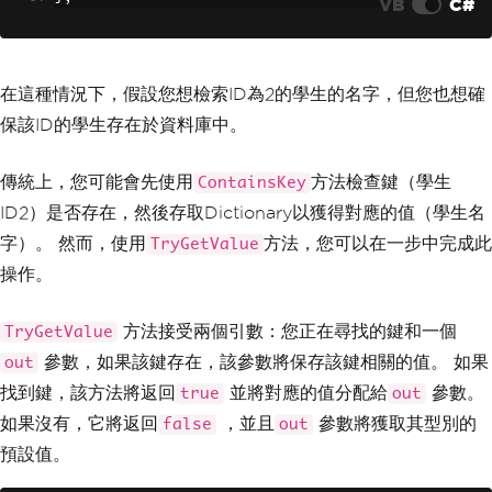
VB
C#
在這種情況下，假設您想檢索ID為2的學生的名字，但您也想確
保該ID的學生存在於資料庫中。
傳統上，您可能會先使用
方法檢查鍵（學生
ContainsKey
ID2）是否存在，然後存取Dictionary以獲得對應的值（學生名
字）。 然而，使用
方法，您可以在一步中完成此
TryGetValue
操作。
方法接受兩個引數：您正在尋找的鍵和一個
TryGetValue
參數，如果該鍵存在，該參數將保存該鍵相關的值。 如果
out
找到鍵，該方法將返回
並將對應的值分配給
參數。
true
out
如果沒有，它將返回
，並且
參數將獲取其型別的
false
out
預設值。