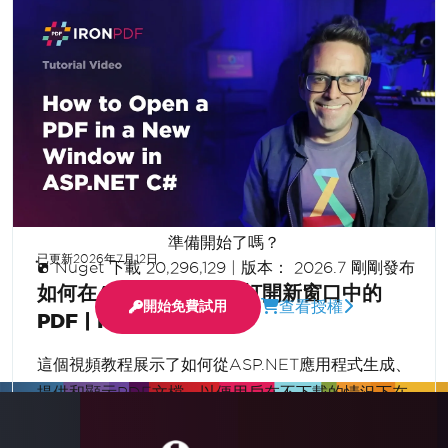
顯示更多
準備開始了嗎？
已更新
2026年7月12日
Nuget 下載 20,296,129
|
版本： 2026.7 剛剛發布
如何在ASP.NET C#中打開新窗口中的
查看授權
開始免費試用
PDF | IronPDF
這個視頻教程展示了如何從ASP.NET應用程式生成、
提供和顯示PDF文檔，以便用戶在不下載的情況下在
新的瀏覽器標籤中查看它們。使用C#和IronPDF構