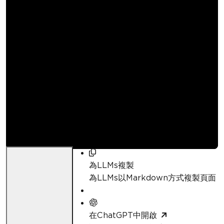
如何在 C# 中渲染
Azure Blob 存儲中的
圖像
Curtis Chau
已更新:
2026年7月19日
為LLMs複製
為LLMs以Markdown方式複製頁面
在ChatGPT中開啟