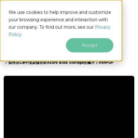
We use cookies to help improve and customize
your browsing experience and interaction with
our company. To find out more, see our
Privacy
for
Policy.
.NET
Accept
IronPDF
IronPDF部落格
影片
跳至頁尾內容
如何在C#中渲染儲存於Azure Blob Storage的圖片 | IronPDF