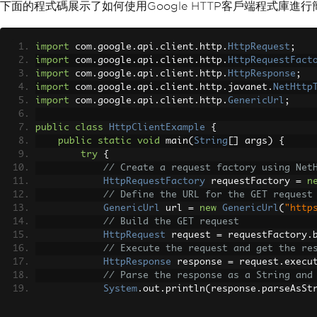
下面的程式碼展示了如何使用Google HTTP客戶端程式庫進行
import
 com
.
google
.
api
.
client
.
http
.
HttpRequest
;
import
 com
.
google
.
api
.
client
.
http
.
HttpRequestFact
import
 com
.
google
.
api
.
client
.
http
.
HttpResponse
;
import
 com
.
google
.
api
.
client
.
http
.
javanet
.
NetHttp
import
 com
.
google
.
api
.
client
.
http
.
GenericUrl
;
public
class
HttpClientExample
{
public
static
void
 main
(
String
[]
 args
)
{
try
{
// Create a request factory using Net
HttpRequestFactory
 requestFactory 
=
n
// Define the URL for the GET request
GenericUrl
 url 
=
new
GenericUrl
(
"http
// Build the GET request
HttpRequest
 request 
=
 requestFactory
.
// Execute the request and get the re
HttpResponse
 response 
=
 request
.
execu
// Parse the response as a String and
System
.
out
.
println
(
response
.
parseAsSt
}
catch
(
Exception
 e
)
{
// Print the stack trace if an except