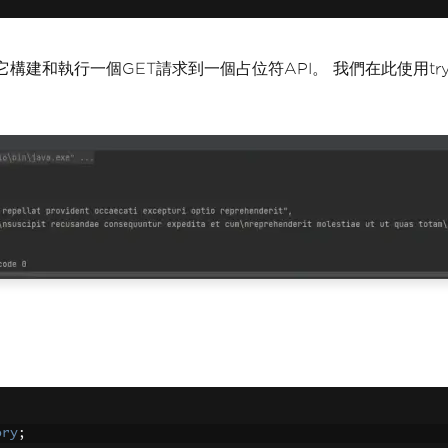
它構建和執行一個GET請求到一個占位符API。 我們在此使用tr
ory
;