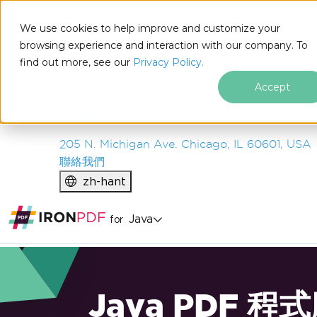
IRON
SOFTWARE
We use cookies to help improve and customize your
產品
browsing experience and interaction with our company. To
find out more, see our
企業
Privacy Policy.
解決方案
Accept
資源
關於我們
205 N. Michigan Ave. Chicago, IL 60601, USA
聯絡我們
zh-hant
Java
for
Java PDF 程