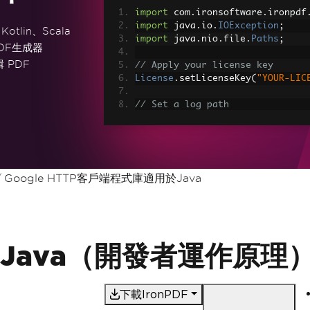
import
 com
.
ironsoftware
.
ironpdf
import
 java
.
io
.
IOException
;
otlin、Scala
import
 java
.
nio
.
file
.
Paths
;
DF生成器
 PDF
// Apply your license key
License
.
setLicenseKey
(
"YOUR-LIC
// Set a log path
Settings
.
setLogPath
(
Paths
.
get
(
"
// Render the HTML as a PDF. St
PdfDocument
 myPdf 
=
PdfDocument
> Made with IronPDF!"
);
Google HTTP客戶端程式庫適用於Java
// Save the PdfDocument to a fi
myPdf
.
saveAs
(
Paths
.
get
(
"html_sa
端庫 Java（開發者運作原理
下載IronPDF