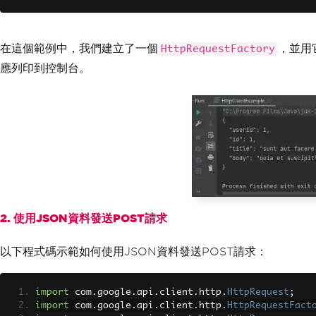
            e
.
printStackTrace
();
}
}
在這個範例中，我們建立了一個
，並用
HttpRequestFactory
}
應列印到控制台。
2. 使用JSON資料發送POST請求
以下程式碼示範如何使用JSON資料發送POST請求：
import
 com
.
google
.
api
.
client
.
http
.
HttpRequest
;
import
 com
.
google
.
api
.
client
.
http
.
HttpRequestFact