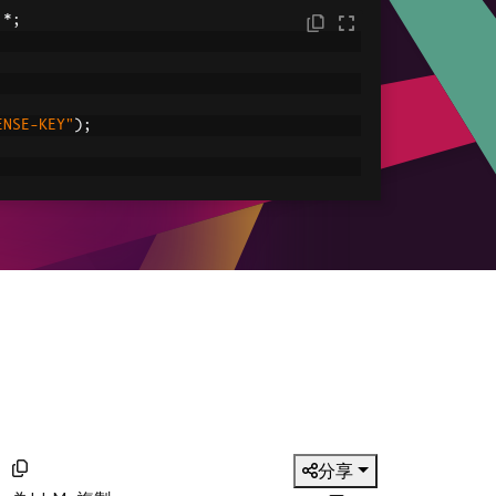
.*;
ENSE-KEY"
);
C:/tmp/IronPdfEngine.log"
));
ored in myPdf as type PdfDocument;
.
renderHtmlAsPdf
(
"<h1> ~Hello World~ </h1
le
ved.pdf"
));
）
分享