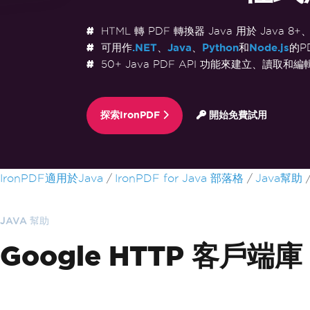
HTML 轉 PDF 轉換器 Java 用於 Java 8+、K
可用作
.NET
、
Java
、
Python
和
Node.js
的P
50+ Java PDF API 功能來建立、讀取和編輯
探索IronPDF
開始免費試用
跳至頁尾內容
IronPDF適用於Java
IronPDF for Java 部落格
Java幫助
JAVA 幫助
Google HTTP 客戶