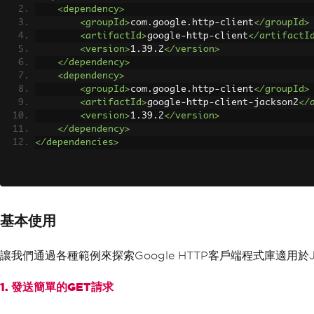
<dependency>
<groupId>
com.google.http-client
</groupId>
<artifactId>
google-http-client
</artifactI
<version>
1.39.2
</version>
</dependency>
<dependency>
<groupId>
com.google.http-client
</groupId>
<artifactId>
google-http-client-jackson2
</
<version>
1.39.2
</version>
</dependency>
</dependencies>
基本使用
讓我們通過各種範例來探索Google HTTP客戶端程式庫適用於
1. 發送簡單的GET請求