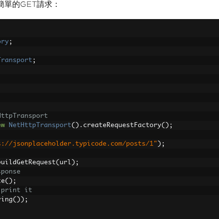
簡單的GET請求：
ory
;
Transport
;
HttpTransport
ew
NetHttpTransport
().
createRequestFactory
();
s://jsonplaceholder.typicode.com/posts/1"
);
buildGetRequest
(
url
);
sponse
te
();
 print it
ring
());
ion occurs