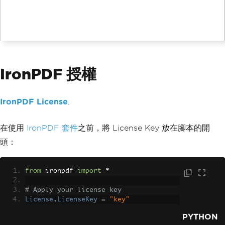
IronPDF 授權
IronPDF License
.
在使用
IronPDF 套件
之前，將 License Key 放在腳本的開
頭：
from
 ironpdf 
import
*
# Apply your license key
License
.
LicenseKey
=
"key"
PYTHON