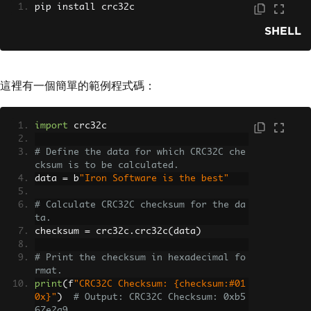
pip install crc32c
SHELL
這裡有一個簡單的範例程式碼：
import
 crc32c
# Define the data for which CRC32C che
cksum is to be calculated.
data 
=
 b
"Iron Software is the best"
# Calculate CRC32C checksum for the da
ta.
checksum 
=
 crc32c
.
crc32c
(
data
)
# Print the checksum in hexadecimal fo
rmat.
print
(
f
"CRC32C Checksum: {checksum:#01
0x}"
)
# Output: CRC32C Checksum: 0xb5
67e2a9