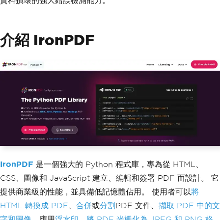
資料損壞的強大錯誤檢測能力。
介紹 IronPDF
IronPDF
是一個強大的 Python 程式庫，專為從 HTML、
CSS、圖像和 JavaScript 建立、編輯和簽署 PDF 而設計。 它
提供商業級的性能，並具備低記憶體佔用。 使用者可以
將
HTML 轉換成 PDF
、
合併
或
分割
PDF 文件、
擷取 PDF 中的文
字和圖像
，應用
浮水印
，
將 PDF 光柵化為 JPEG 和 PNG 格