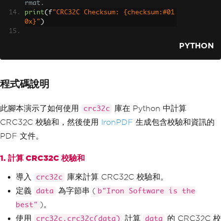
rmat.
print
(
f
"CRC32C Checksum: {checksum:#01
0x}"
)
# Initialize ChromePdfRenderer to crea
PYTHON
te PDFs
renderer 
=
ChromePdfRenderer
()
# Create a PDF from an HTML string usi
程式碼說明
ng Python
content 
=
"<h1>Awesome Iron PDF with c
rc32c</h1>"
此腳本演示了如何使用
庫在 Python 中計算
crc32c
content 
+=
"<p>Encode Data: Iron Softw
CRC32C 校驗和，然後使用
IronPDF
生成包含校驗和資訊的
are is the best</p>"
content 
+=
 f
"<p>CRC32C Checksum: {chec
PDF 文件。
ksum:#010x}</p>"
1. 計算 CRC32C 校驗和
# Generate the PDF document
pdf 
=
 renderer
.
RenderHtmlAsPdf
(
conten
導入
庫來計算 CRC32C 校驗和。
crc32c
t
)
定義
為字節串 (
data
b"Iron Software is the
# Save the generated PDF as "Demo-CRC3
)。
best"
2C.pdf"
使用
計算
的 CRC32C 校
crc32c.crc32c(data)
data
pdf
.
SaveAs
(
"Demo-CRC32C.pdf"
)