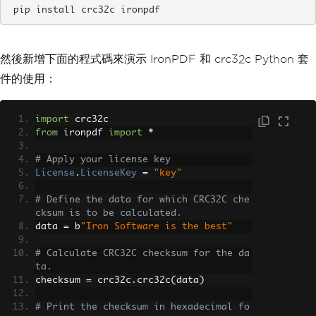
pip install crc32c ironpdf
然後新增下面的程式碼來演示 IronPDF 和 crc32c Python 套
件的使用：
import
 crc32c
from
 ironpdf 
import
*
# Apply your license key
License
.
LicenseKey
=
"key"
# Define the data for which CRC32C che
cksum is to be calculated.
data 
=
 b
"Iron Software is the best"
# Calculate CRC32C checksum for the da
ta.
checksum 
=
 crc32c
.
crc32c
(
data
)
# Print the checksum in hexadecimal fo