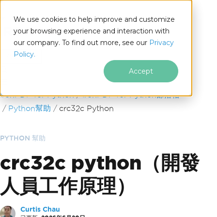
We use cookies to help improve and customize
your browsing experience and interaction with
our company. To find out more, see our
Privacy
for
Policy.
Python
Accept
跳至頁尾內容
IronPDF for Python
IronPDF for Python部落格
Python幫助
crc32c Python
PYTHON 幫助
crc32c python（開發
人員工作原理）
Curtis Chau