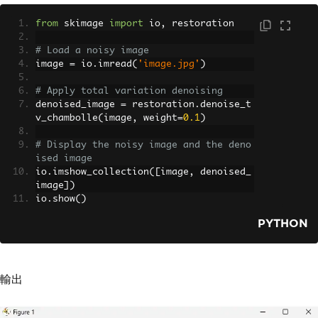
from
 skimage 
import
 io
,
 restoration
# Load a noisy image
image 
=
 io
.
imread
(
'image.jpg'
)
# Apply total variation denoising
denoised_image 
=
 restoration
.
denoise_t
v_chambolle
(
image
,
 weight
=
0.1
)
# Display the noisy image and the deno
ised image
io
.
imshow_collection
([
image
,
 denoised_
image
])
io
.
show
()
PYTHON
輸出