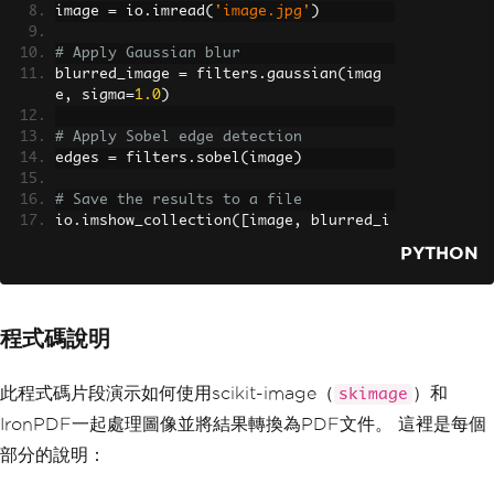
image 
=
 io
.
imread
(
'image.jpg'
)
# Apply Gaussian blur
blurred_image 
=
 filters
.
gaussian
(
imag
e
,
 sigma
=
1.0
)
# Apply Sobel edge detection
edges 
=
 filters
.
sobel
(
image
)
# Save the results to a file
io
.
imshow_collection
([
image
,
 blurred_i
mage
,
 edges
]).
savefig
(
'ironPdf-skimag
PYTHON
e.png'
)
# Convert the saved image to a PDF doc
ument
程式碼說明
ImageToPdfConverter
.
ImageToPdf
(
"ironPd
f-skimage.png"
).
SaveAs
(
"ironPdf-skimag
e.pdf"
)
此程式碼片段演示如何使用scikit-image（
）和
skimage
IronPDF一起處理圖像並將結果轉換為PDF文件。 這裡是每個
# Display the images
io
.
show
()
部分的說明：