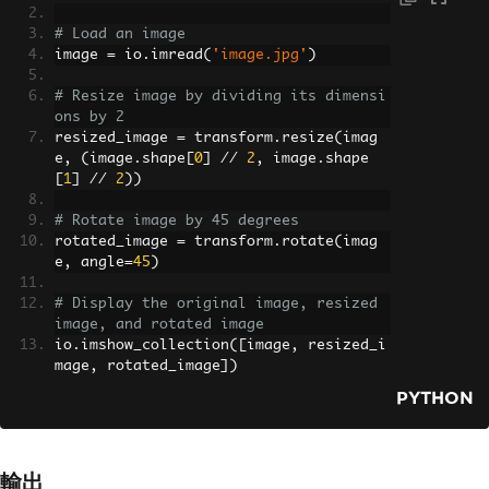
# Load an image
image 
=
 io
.
imread
(
'image.jpg'
)
# Resize image by dividing its dimensi
ons by 2
resized_image 
=
 transform
.
resize
(
imag
e
,
(
image
.
shape
[
0
]
//
2
,
 image
.
shape
[
1
]
//
2
))
# Rotate image by 45 degrees
rotated_image 
=
 transform
.
rotate
(
imag
e
,
 angle
=
45
)
# Display the original image, resized 
image, and rotated image
io
.
imshow_collection
([
image
,
 resized_i
mage
,
 rotated_image
])
io
.
show
()
PYTHON
輸出