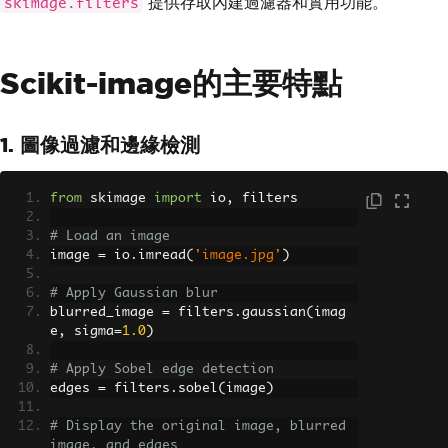
提供存取內建過濾器和實用功能。
skimage.filters
Scikit-image的主要特點
1. 圖像過濾和邊緣檢測
from
 skimage 
import
 io
,
 filters
# Load an image
image 
=
 io
.
imread
(
'image.jpg'
)
# Apply Gaussian blur
blurred_image 
=
 filters
.
gaussian
(
imag
e
,
 sigma
=
1.0
)
# Apply Sobel edge detection
edges 
=
 filters
.
sobel
(
image
)
# Display the original image, blurred 
image, and edges