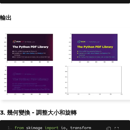
輸出
3. 幾何變換 - 調整大小和旋轉
from
 skimage 
import
 io
,
 transform