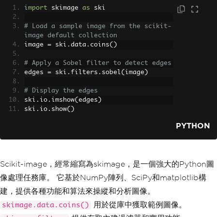
import
 skimage 
as
 ski
# Load a sample image from the scikit-
image default collection
image 
=
 ski
.
data
.
coins
()
# Apply a Sobel filter to detect edges
edges 
=
 ski
.
filters
.
sobel
(
image
)
# Display the edges
ski
.
io
.
imshow
(
edges
)
ski
.
io
.
show
()
PYTHON
Scikit-image，經常縮寫為skimage，是一個強大的Python圖
像處理任務庫。 它基於NumPy陣列、SciPy和matplotlib構
建，提供各種功能和算法來操縱和分析圖像。
用於從庫中獲取範例圖像。
skimage.data.coins()