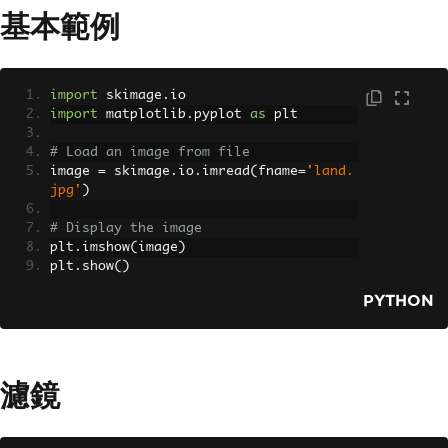
基本範例
import
 skimage
.
io
import
 matplotlib
.
pyplot 
as
 plt
# Load an image from file
image 
=
 skimage
.
io
.
imread
(
fname
=
'land.
jpg'
)
# Display the image
plt
.
imshow
(
image
)
plt
.
show
()
PYTHON
濾鏡