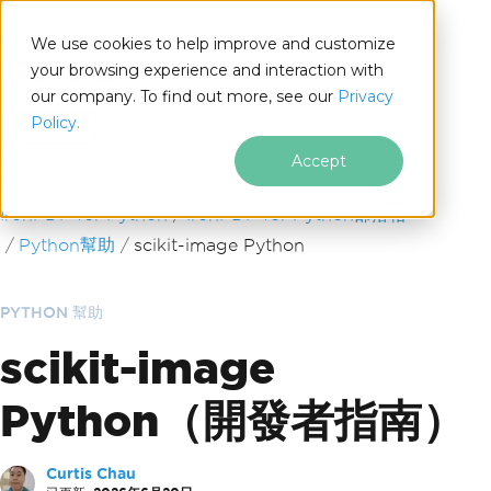
We use cookies to help improve and customize
your browsing experience and interaction with
our company. To find out more, see our
Privacy
for
Policy.
Python
Accept
跳至頁尾內容
IronPDF for Python
IronPDF for Python部落格
Python幫助
scikit-image Python
PYTHON 幫助
scikit-image
Python（開發者指南）
Curtis Chau