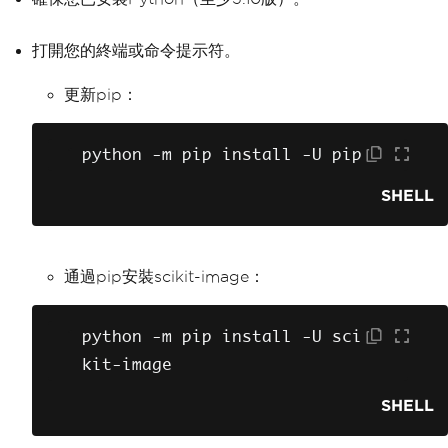
打開您的終端或命令提示符。
更新pip：
python 
-
m pip install 
-
U pip
SHELL
通過pip安裝scikit-image：
python 
-
m pip install 
-
U sci
kit
-
image
SHELL