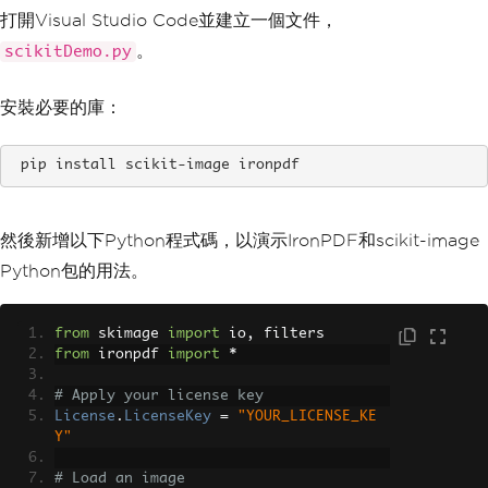
打開Visual Studio Code並建立一個文件，
。
scikitDemo.py
安裝必要的庫：
pip install scikit-image ironpdf
然後新增以下Python程式碼，以演示IronPDF和scikit-image
Python包的用法。
from
 skimage 
import
 io
,
 filters
from
 ironpdf 
import
*
# Apply your license key
License
.
LicenseKey
=
"YOUR_LICENSE_KE
Y"
# Load an image