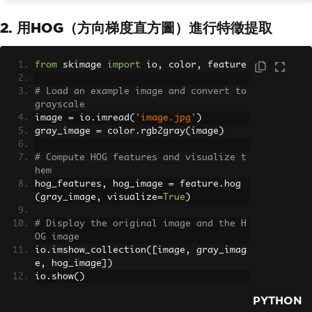
2. 用HOG（方向梯度直方圖）進行特徵提取
from
 skimage 
import
 io
,
 color
,
 feature
# Load an example image and convert to 
grayscale
image 
=
 io
.
imread
(
'image.jpg'
)
gray_image 
=
 color
.
rgb2gray
(
image
)
# Compute HOG features and visualize t
hem
hog_features
,
 hog_image 
=
 feature
.
hog
(
gray_image
,
 visualize
=
True
)
# Display the original image and the H
OG image
io
.
imshow_collection
([
image
,
 gray_imag
e
,
 hog_image
])
io
.
show
()
PYTHON