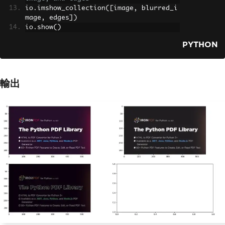
io
.
imshow_collection
([
image
,
 blurred_i
mage
,
 edges
])
io
.
show
()
PYTHON
輸出