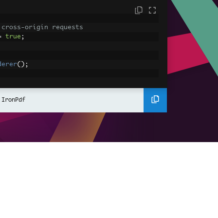
 cross-origin requests
=
true
;
derer
();
ing using C#
Pdf
(
"<h1>Hello World</h1>"
);
 IronPdf
ssets
mages, CSS and JavaScript.
\assets\' is set as the file location to 
nderHtmlAsPdf
(
"<img src='icons/iron.pn
-assets.pdf"
);