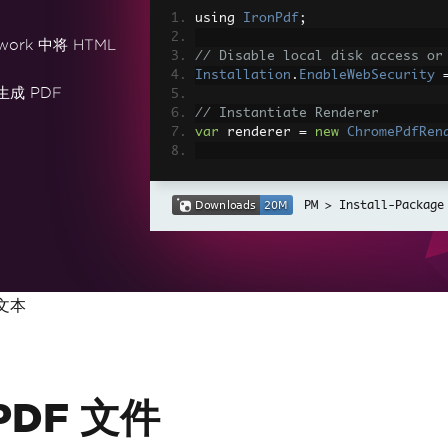
using 
IronPdf
;
work 中将 HTML
// Disable local disk access or
Installation
.
EnableWebSecurity
生成 PDF
// Instantiate Renderer
var
 renderer 
=
new
ChromePdfRen
// Create a PDF from a HTML str
var
 pdf 
=
 renderer
.
RenderHtmlAs
Install-Package
// Export to a file or Stream
pdf
.
SaveAs
(
"output.pdf"
);
// Advanced Example with HTML A
取文本
// Load external html assets: I
// An optional BasePath 'C:\site
load assets from
var
 myAdvancedPdf 
=
 renderer
.
Re
g'>"
,
@"C:\site\assets\"
);
myAdvancedPdf
.
SaveAs
(
"html-with
PDF 文件