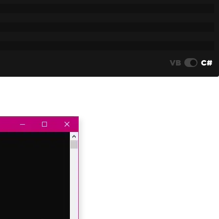
VB
C#