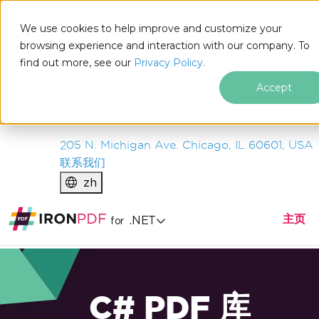
IRON
SOFTWARE
We use cookies to help improve and customize your
产品
browsing experience and interaction with our company. To
find out more, see our
企业
Privacy Policy.
解决方案
Accept
资源
关于我们
205 N. Michigan Ave. Chicago, IL 60601, USA
联系我们
zh
主页
.NET
for
C# PDF 库