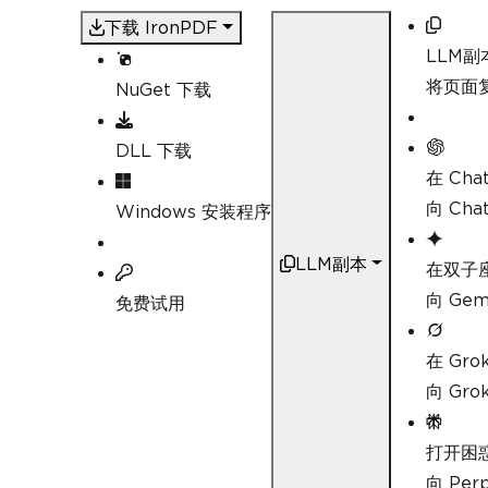
下载 IronPDF
LLM副
将页面复
NuGet 下载
DLL 下载
在 Cha
向 Ch
Windows 安装程序
LLM副本
在双子
向 Ge
免费试用
在 Gro
向 Gr
打开困
向 Pe