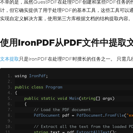
不幸的是，虽然QuestPDF在处理PDF创建和某些PDF任
计，但它确实提供了用于处理PDF的基本工具，这些工具可以通
实现自定义解决方案，使用第三方库根据文档的结构提取内容。
使用IronPDF从PDF文件中提取
文本提取
只是IronPDF在处理PDF时擅长的任务之一。 只
using 
IronPdf
;
public
class
Program
{
public
static
void
Main
(
string
[]
 args
)
{
// Load the PDF document
PdfDocument
 pdf 
=
PdfDocument
.
FromFile
(
"e
// Extract all the text from the loaded P
string
 text 
=
 pdf
.
ExtractAllText
();