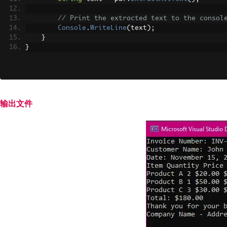
// Print the extracted text to the consol
Console
.
WriteLine
(
text
);
}
}
输出文件