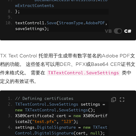
DocumentAccessPermissions
.
Allo
wExtractContents
};
textControl1
.
Save
(
StreamType
.
AdobePDF
,
saveSettings
);
VB
C#
TX Text Control 托管用于生成带有数字签名的Adobe PDF文
档的功能。 这些签名可以用DER、PFX或Base64 CER证书文
件来格式化。 需要在
类中
TXTextControl.SaveSettings
定义的有效证书。
// Defining certificates
TXTextControl
.
SaveSettings
 settings 
=
new
TXTextControl
.
SaveSettings
();
X509Certificate2 cert 
=
new
 X509Certif
icate2
(
"test.pfx"
,
"123"
);
settings
.
DigitalSignature
=
new
TXText
Control
.
DigitalSignature
(
cert
,
null
);