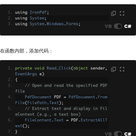
using 
IronPdf
;
using 
System
;
using 
System
.
Windows
.
Forms
;
VB
C#
在函数内部，添加代码：
private
void
Read_Click
(
object
 sender
,
EventArgs
 e
)
{
// Open and read the specified PDF 
file
PdfDocument
 PDF 
=
PdfDocument
.
From
File
(
FilePath
.
Text
);
// Extract text and display in Fil
eContent (e.g., a text box)
FileContent
.
Text
=
 PDF
.
ExtractAllT
ext
();
}
VB
C#