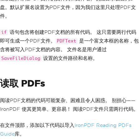
var
HtmlLine
=
new
HtmlToPdf
盘。默认扩展名设置为PDF文件，因为我们这里只处理PDF文
();
件。
HtmlLine
.
RenderHtmlAsPdf
(
PdfTe
xt
.
Text
).
SaveAs
(
filename
);
// Message displays that file 
语句包含将创建PDF文档的所有代码。 这只需要两行代码
if
has saved
即可生成一个PDF文件。
是一个富文本框的名称，包
MessageBox
PDFText
.
Show
(
"File Saved Su
ccessfully!"
);
含将被写入PDF文档的内容。 文件名是用户通过
}
设置的文件路径和名称。
SaveFileDialog
}
读取 PDFs
阅读PDF文档的代码可能复杂、困难且令人困惑。 别担心——
IronPDF 使其更简单、更容易！ 阅读PDF文件只需两行代码。
在文件顶部，添加以下代码以导入
IronPDF Reading PDFs
Guide
库。