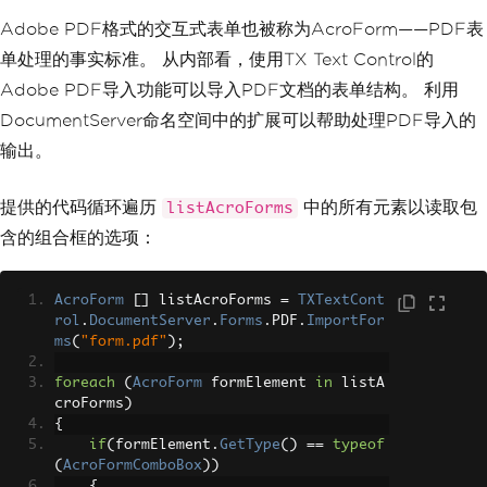
Adobe PDF格式的交互式表单也被称为AcroForm——PDF表
单处理的事实标准。 从内部看，使用TX Text Control的
Adobe PDF导入功能可以导入PDF文档的表单结构。 利用
DocumentServer命名空间中的扩展可以帮助处理PDF导入的
输出。
提供的代码循环遍历
中的所有元素以读取包
listAcroForms
含的组合框的选项：
AcroForm
[]
 listAcroForms 
=
TXTextCont
rol
.
DocumentServer
.
Forms
.
PDF
.
ImportFor
ms
(
"form.pdf"
);
foreach
(
AcroForm
 formElement 
in
 listA
croForms
)
{
if
(
formElement
.
GetType
()
==
typeof
(
AcroFormComboBox
))
{