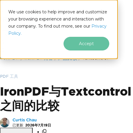
We use cookies to help improve and customize
your browsing experience and interaction with
our company. To find out more, see our
Privacy
for
Policy.
.NET
Accept
跳至页脚内容
IronPDF
IronPDF博客
产品比较
Textcontrol
PDF 工具
IronPDF与Textcontrol
之间的比较
Curtis Chau
已更新:
2026年7月19日