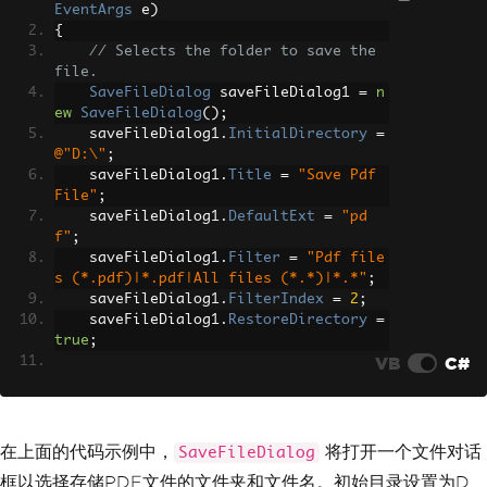
EventArgs
 e
)
{
// Selects the folder to save the 
file.
SaveFileDialog
 saveFileDialog1 
=
n
ew
SaveFileDialog
();
    saveFileDialog1
.
InitialDirectory
=
@"D:\"
;
    saveFileDialog1
.
Title
=
"Save Pdf 
File"
;
    saveFileDialog1
.
DefaultExt
=
"pd
f"
;
    saveFileDialog1
.
Filter
=
"Pdf file
s (*.pdf)|*.pdf|All files (*.*)|*.*"
;
    saveFileDialog1
.
FilterIndex
=
2
;
    saveFileDialog1
.
RestoreDirectory
=
true
;
VB
C#
if
(
saveFileDialog1
.
ShowDialog
()
=
=
DialogResult
.
OK
)
{
string
 filename 
=
 saveFileDial
在上面的代码示例中，
将打开一个文件对话
SaveFileDialog
og1
.
FileName
;
框以选择存储PDF文件的文件夹和文件名。初始目录设置为D
// Creates the PDF file