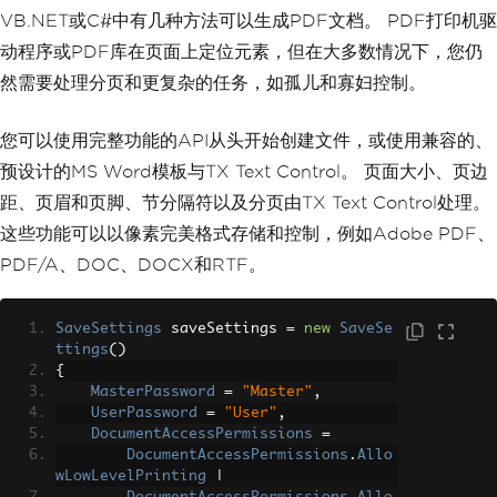
VB.NET或C#中有几种方法可以生成PDF文档。 PDF打印机驱
动程序或PDF库在页面上定位元素，但在大多数情况下，您仍
然需要处理分页和更复杂的任务，如孤儿和寡妇控制。
您可以使用完整功能的API从头开始创建文件，或使用兼容的、
预设计的MS Word模板与TX Text Control。 页面大小、页边
距、页眉和页脚、节分隔符以及分页由TX Text Control处理。
这些功能可以以像素完美格式存储和控制，例如Adobe PDF、
PDF/A、DOC、DOCX和RTF。
SaveSettings
 saveSettings 
=
new
SaveSe
ttings
()
{
MasterPassword
=
"Master"
,
UserPassword
=
"User"
,
DocumentAccessPermissions
=
DocumentAccessPermissions
.
Allo
wLowLevelPrinting
|