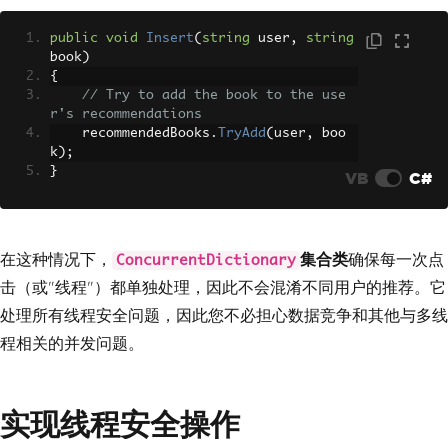
public
void
Insert
(
string
 user
,
string
book
)
{
// Try to add the book to the use
r's recommendations
    recommendedBooks
.
TryAdd
(
user
,
 boo
k
);
}
VB
C#
在这种情况下，
集合类
确保每一次点
ConcurrentDictionary
击（或"线程"）都单独处理，因此不会混淆不同用户的推荐。它
处理所有线程安全问题，因此您不必担心数据竞争和其他与多线
程相关的并发问题。
实现线程安全操作