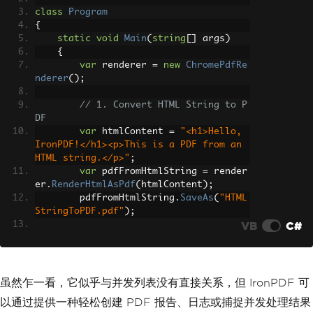
class
Program
{
static
void
Main
(
string
[]
 args
)
{
var
 renderer 
=
new
ChromePdfRe
nderer
();
// 1. Convert HTML String to P
DF
var
 htmlContent 
=
"<h1>Hello, 
IronPDF!</h1><p>This is a PDF from an 
HTML string.</p>"
;
var
 pdfFromHtmlString 
=
 render
er
.
RenderHtmlAsPdf
(
htmlContent
);
        pdfFromHtmlString
.
SaveAs
(
"HTML
StringToPDF.pdf"
);
VB
C#
// 2. Convert HTML File to PDF
var
 htmlFilePath 
=
"path_to_yo
ur_html_file.html"
;
// Specify the pat
h to your HTML file
虽然乍一看，它似乎与并发列表没有直接关系，但 IronPDF 可
var
 pdfFromHtmlFile 
=
 rendere
以通过提供一种轻松创建 PDF 报告、日志或捕捉并发处理结果
r
.
RenderHtmlFileAsPdf
(
htmlFilePath
);