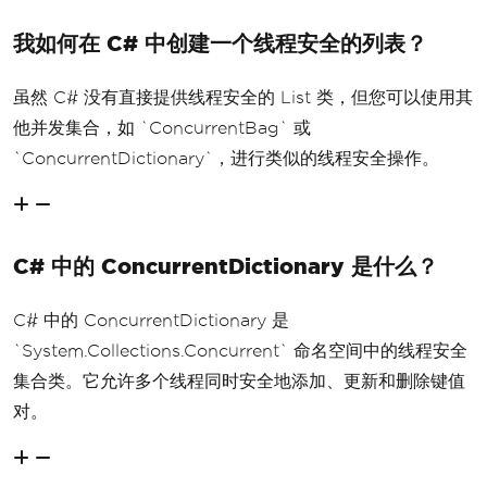
{kvp.Value}</li>"
;
}
我如何在 C# 中创建一个线程安全的列表？
    html 
+=
"</ul>"
;
return
 html
;
}
虽然 C# 没有直接提供线程安全的 List 类，但您可以使用其
// Placeholder class for your data ite
他并发集合，如 `ConcurrentBag` 或
m (replace with your actual data item 
`ConcurrentDictionary`，进行类似的线程安全操作。
class)
public
class
DataItem
{
public
int
Id
{
get
;
set
;
}
public
string
Name
{
get
;
set
;
}
C# 中的 ConcurrentDictionary 是什么？
// Add other properties as needed
}
C# 中的 ConcurrentDictionary 是
`System.Collections.Concurrent` 命名空间中的线程安全
集合类。它允许多个线程同时安全地添加、更新和删除键值
对。