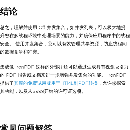
pdfDocument
.
SaveAs
(
"C:\\processed_data
_report.pdf"
);
结论
// Method to retrieve the data list (r
eplace with your actual data source lo
总之，理解并使用 C# 并发集合，如并发列表，可以极大地提
gic)
List
<
DataItem
>
GetDataList
()
升您在多线程环境中处理场景的能力，并确保应用程序中的线程
{
安全。 使用并发集合，您可以有效管理共享资源，防止线程间
List
<
DataItem
>
 dataList 
=
new
List
<
DataItem
>()
的数据竞争和冲突。
{
new
DataItem
{
Id
=
1
,
Name
=
集成像 IronPDF 这样的外部库还可以通过生成具有视觉吸引力
"Item 1"
},
new
DataItem
{
Id
=
2
,
Name
=
的 PDF 报告或文档来进一步增强并发集合的功能。 IronPDF
"Item 2"
},
提供了
其库的免费试用版用于HTML到PDF转换
，允许您探索
new
DataItem
{
Id
=
3
,
Name
=
"Item 3"
},
其功能，以及从$999开始的许可证选项。
new
DataItem
{
Id
=
4
,
Name
=
"Item 4"
}
};
return
 dataList
;
}
常见问题解答
// Method to process each data item an