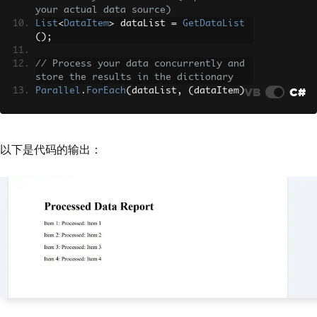
your actual data source)
List
<
DataItem
>
 dataList 
=
GetDataList
();
// Process your data concurrently and 
store the results in the dictionary
VB
C#
Parallel
.
ForEach
(
dataList
,
(
dataItem
)
=>
{
// Process each data item and add 
the result to the dictionary
以下是代码的输出：
string
 processedResult 
=
ProcessDa
taItem
(
dataItem
);
    processedData
.
TryAdd
(
dataItem
.
Id
,
processedResult
);
});
// Generate a PDF report with the proc
essed data
var
 renderer 
=
new
ChromePdfRenderer
();
var
 pdfDocument 
=
 renderer
.
RenderHtmlA
sPdf
(
BuildHtmlReport
(
processedData
));