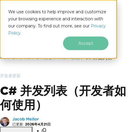
We use cookies to help improve and customize
your browsing experience and interaction with
our company. To find out more, see our
Privacy
for
Policy.
.NET
Accept
跳至页脚内容
IronPDF
IronPDF博客
.NET 帮助
C# 并发列表
开发者更新
C# 并发列表（开发者如
何使用）
Jacob Mellor
已更新:
2026年4月21日