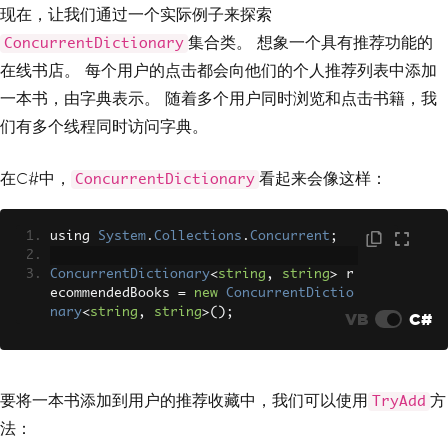
现在，让我们通过一个实际例子来探索
集合类。 想象一个具有推荐功能的
ConcurrentDictionary
在线书店。 每个用户的点击都会向他们的个人推荐列表中添加
一本书，由字典表示。 随着多个用户同时浏览和点击书籍，我
们有多个线程同时访问字典。
在C#中，
看起来会像这样：
ConcurrentDictionary
using 
System
.
Collections
.
Concurrent
;
ConcurrentDictionary
<
string
,
string
>
 r
ecommendedBooks 
=
new
ConcurrentDictio
nary
<
string
,
string
>();
VB
C#
要将一本书添加到用户的推荐收藏中，我们可以使用
方
TryAdd
法：