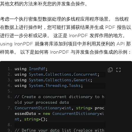
        pdfFromHtmlFile
.
SaveAs
(
"HTMLFi
其他文档的方法来补充您的并发集合操作。
leToPDF.pdf"
);
考虑一个执行密集型数据处理的多线程应用程序场景。 当线程
// 3. Convert URL to PDF
var
 url 
=
"http://ironpdf.co
在数据上进行操作时，您可能打算捕获结果并生成 PDF 报告以
m"
;
// Specify the URL
进行进一步分析或记录。 这正是 IronPDF 发挥作用的地方。
var
 pdfFromUrl 
=
 renderer
.
Rend
erUrlAsPdf
(
url
);
using IronPDF 就像将库添加到项目中并利用其便利的 API 那
        pdfFromUrl
.
SaveAs
(
"URLToPDF.pd
样简单。 以下是如何将 IronPDF 与并发集合操作集成的示例：
f"
);
}
}
using 
IronPdf
;
using 
System
.
Collections
.
Concurrent
;
using 
System
.
Collections
.
Generic
;
using 
System
.
Threading
.
Tasks
;
// Create a concurrent dictionary to h
old your processed data
ConcurrentDictionary
<
int
,
string
>
 proc
essedData 
=
new
ConcurrentDictionary
<
i
nt
,
string
>();
// Define your data list (replace with 