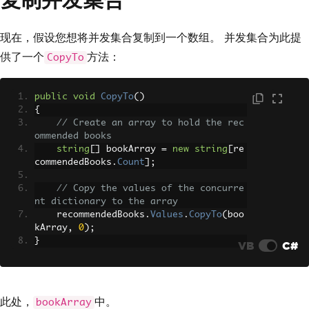
现在，假设您想将并发集合复制到一个数组。 并发集合为此提
供了一个
方法：
CopyTo
public
void
CopyTo
()
{
// Create an array to hold the rec
ommended books
string
[]
 bookArray 
=
new
string
[
re
commendedBooks
.
Count
];
// Copy the values of the concurre
nt dictionary to the array
    recommendedBooks
.
Values
.
CopyTo
(
boo
kArray
,
0
);
}
VB
C#
此处，
中。
bookArray