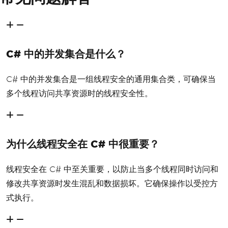
d return the result (replace with your 
actual data processing logic)
string
ProcessDataItem
(
DataItem
 dataIt
em
)
{
C# 中的并发集合是什么？
// Simulating data processing with 
a delay
Task
.
Delay
(
100
).
Wait
();
C# 中的并发集合是一组线程安全的通用集合类，可确保当
return
 $
"Processed: {dataItem.Nam
多个线程访问共享资源时的线程安全性。
e}"
;
}
// Method to build the HTML report usi
ng the processed data (replace with yo
ur actual reporting logic)
为什么线程安全在 C# 中很重要？
string
BuildHtmlReport
(
ConcurrentDicti
onary
<
int
,
string
>
 processedData
)
线程安全在 C# 中至关重要，以防止当多个线程同时访问和
{
string
 html 
=
"<h1>Processed Data 
修改共享资源时发生混乱和数据损坏。它确保操作以受控方
Report</h1><ul>"
;
式执行。
foreach
(
var
 kvp 
in
 processedData
)
{
        html 
+=
 $
"<li>Item {kvp.Key}: 