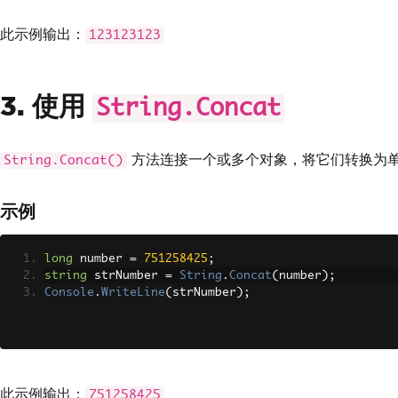
此示例输出：
123123123
3. 使用
String.Concat
方法连接一个或多个对象，将它们转换为单
String.Concat()
示例
long
 number 
=
751258425
;
string
 strNumber 
=
String
.
Concat
(
number
);
Console
.
WriteLine
(
strNumber
);
此示例输出：
751258425