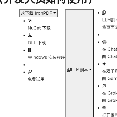
System
.
Diagnostics
.
Proc
}
}
下载 IronPDF
LLM副
将页面复
NuGet 下载
DLL 下载
在 Cha
向 Ch
Windows 安装程序
LLM副本
在双子
向 Ge
免费试用
在 Gro
向 Gr
打开困