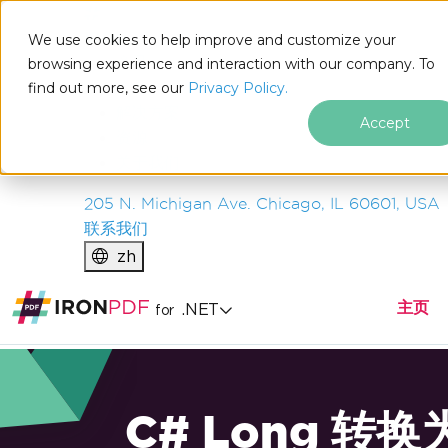
IRON
SOFTWARE
We use cookies to help improve and customize your
产品
browsing experience and interaction with our company. To
find out more, see our
企业
Privacy Policy.
解决方案
Accept
资源
关于我们
205 N. Michigan Ave. Chicago, IL 60601, USA
联系我们
zh
主页
.NET
for
C# Long 转换