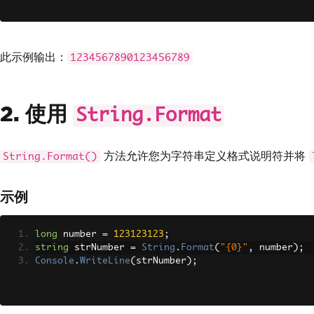
此示例输出：
1234567890123456789
2. 使用
String.Format
方法允许您为字符串定义格式说明符并将
String.Format()
示例
long
 number 
=
123123123
;
string
 strNumber 
=
String
.
Format
(
"{0}"
,
 number
);
Console
.
WriteLine
(
strNumber
);