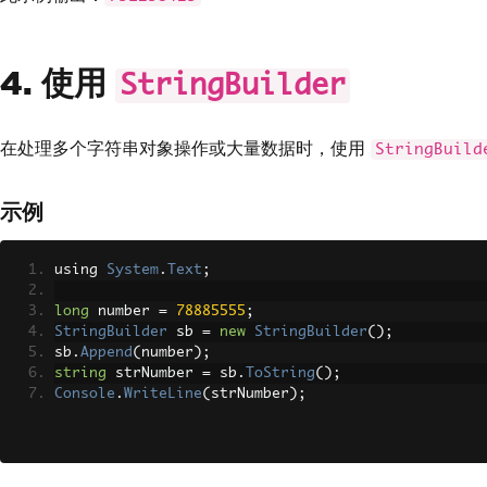
4. 使用
StringBuilder
在处理多个字符串对象操作或大量数据时，使用
StringBuild
示例
using 
System
.
Text
;
long
 number 
=
78885555
;
StringBuilder
 sb 
=
new
StringBuilder
();
sb
.
Append
(
number
);
string
 strNumber 
=
 sb
.
ToString
();
Console
.
WriteLine
(
strNumber
);