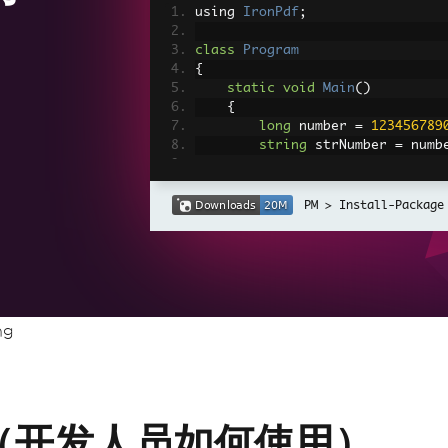
using 
IronPdf
;
class
Program
{
static
void
Main
()
{
long
 number 
=
123456789
string
 strNumber 
=
 numb
// Create a new PDF doc
var
 pdf 
=
new
ChromePdf
Install-Package
// HTML content with th
string
 htmlContent 
=
 $
"
{strNumber}</h1></body></html>"
// Convert HTML to PDF
ng
var
 pdfDocument 
=
 pdf
.
R
// Save the PDF to a fi
        pdfDocument
.
SaveAs
(
"Lon
串（开发人员如何使用）
// Open the PDF file