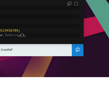
0123456789
;
er
.
ToString
();
ument
Renderer
();
 IronPdf
e converted long to string
<html><body><h1>Converted Long to String: 
;
enderHtmlAsPdf
(
htmlContent
);
le
gToString.pdf"
);