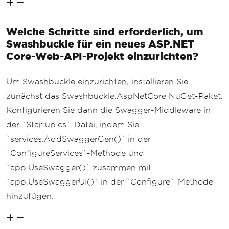
public
class
WeatherForecast
{
public
DateTime
Date
{
get
;
se
Welche Schritte sind erforderlich, um
t
;
}
public
int
TemperatureC
{
get
;
Swashbuckle für ein neues ASP.NET
set
;
}
Core-Web-API-Projekt einzurichten?
public
string
Summary
{
get
;
s
et
;
}
Um Swashbuckle einzurichten, installieren Sie
public
int
TemperatureF
=>
32
zunächst das Swashbuckle.AspNetCore NuGet-Paket.
+
(
int
)(
TemperatureC
/
0.5556
);
}
Konfigurieren Sie dann die Swagger-Middleware in
}
der `Startup.cs`-Datei, indem Sie
`services.AddSwaggerGen()` in der
`ConfigureServices`-Methode und
`app.UseSwagger()` zusammen mit
`app.UseSwaggerUI()` in der `Configure`-Methode
hinzufügen.