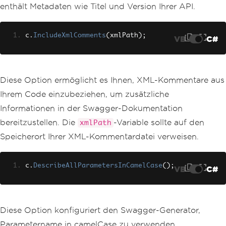
m
.
Shared
.
Next
(
Summaries
.
Length
)]
enthält Metadaten wie Titel und Version Ihrer API.
})
.
ToArray
();
}
c
.
IncludeXmlComments
(
xmlPath
);
VB
C#
}
Diese Option ermöglicht es Ihnen, XML-Kommentare aus
Ihrem Code einzubeziehen, um zusätzliche
Informationen in der Swagger-Dokumentation
bereitzustellen. Die
-Variable sollte auf den
xmlPath
Speicherort Ihrer XML-Kommentardatei verweisen.
c
.
DescribeAllParametersInCamelCase
();
VB
C#
Diese Option konfiguriert den Swagger-Generator,
Parametername in camelCase zu verwenden.