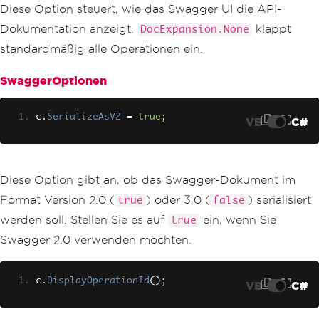
Diese Option steuert, wie das Swagger UI die API-
Dokumentation anzeigt.
klappt
DocExpansion.None
standardmäßig alle Operationen ein.
SwaggerOptionen
c
.
SerializeAsV2
=
true
;
VB
C#
Diese Option gibt an, ob das Swagger-Dokument im
Format Version 2.0 (
) oder 3.0 (
) serialisiert
true
false
werden soll. Stellen Sie es auf
ein, wenn Sie
true
Swagger 2.0 verwenden möchten.
c
.
DisplayOperationId
();
VB
C#