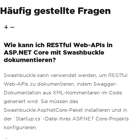
Häufig gestellte Fragen
var
 footer 
=
@"
</body>
</html>"
;
var
 htmlContent 
=
 header
;
foreach
(
var
 weather 
in
 we
Wie kann ich RESTful Web-APIs in
atherForecasts
)
ASP.NET Core mit Swashbuckle
{
                htmlContent 
+=
 $@
"
dokumentieren?
<h2>
{
weather
.
Date
}</
h2
>
<p>
Summary
:
{
weather
.
Summary
}</
p
>
Swashbuckle kann verwendet werden, um RESTful
<p>
Temperature
in
Celsius
:
{
weathe
r
.
TemperatureC
}</
p
>
Web-APIs zu dokumentieren, indem Swagger-
<p>
Temperature
in
Fahrenheit
:
{
wea
Dokumentation aus XML-Kommentaren im Code
ther
.
TemperatureF
}</
p
>
";
generiert wird. Sie müssen das
}
Swashbuckle.AspNetCore-Paket installieren und in
            htmlContent 
+=
 footer
;
return
 htmlContent
;
der `Startup.cs`-Datei Ihres ASP.NET Core-Projekts
}
konfigurieren.
}