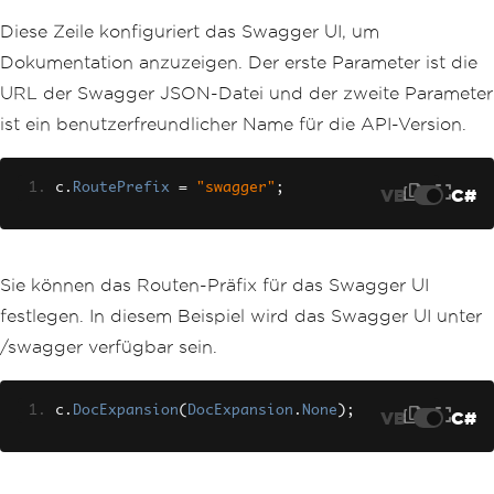
Diese Zeile konfiguriert das Swagger UI, um
Dokumentation anzuzeigen. Der erste Parameter ist die
URL der Swagger JSON-Datei und der zweite Parameter
ist ein benutzerfreundlicher Name für die API-Version.
c
.
RoutePrefix
=
"swagger"
;
VB
C#
Sie können das Routen-Präfix für das Swagger UI
festlegen. In diesem Beispiel wird das Swagger UI unter
/swagger verfügbar sein.
c
.
DocExpansion
(
DocExpansion
.
None
);
VB
C#