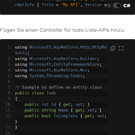
VB
C#
nApiInfo
{
Title
=
"My API"
,
Version
=
"v1"
});
// Optionally, include XML 
comments for additional information
Fügen Sie einen Controller für todo-Liste-APIs hinzu:
var
 xmlFile 
=
 $
"{Assembly.
GetExecutingAssembly().GetName().Nam
e}.xml"
;
using 
Microsoft
.
AspNetCore
.
Http
.
HttpRe
var
 xmlPath 
=
Path
.
Combine
sults
;
(
AppContext
.
BaseDirectory
,
 xmlFile
);
using 
Microsoft
.
AspNetCore
.
Builder
;
            c
.
IncludeXmlComments
(
xmlPa
using 
Microsoft
.
EntityFrameworkCore
;
th
);
using 
Microsoft
.
AspNetCore
.
Mvc
;
});
using 
System
.
Threading
.
Tasks
;
}
// Example to define an entity class
public
void
Configure
(
IApplication
public
class
Todo
Builder
 app
,
IHostingEnvironment
 env
)
{
{
public
int
Id
{
get
;
set
;
}
// Other app configurations...
public
string
Name
{
get
;
set
;
}
public
bool
IsComplete
{
get
;
set
;
// Enable middleware to serve 
}
generated Swagger as a JSON endpoint.
}
        app
.
UseSwagger
();