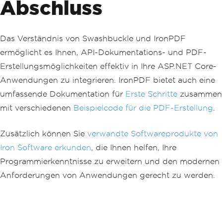
Abschluss
tmlAsPdf
(
html
);
var
 fileName 
=
"WeatherRep
ort.pdf"
;
            pdf
.
SaveAs
(
fileName
);
Das Verständnis von Swashbuckle und IronPDF
var
 stream 
=
new
FileStrea
ermöglicht es Ihnen, API-Dokumentations- und PDF-
m
(
fileName
,
FileMode
.
Open
);
Erstellungsmöglichkeiten effektiv in Ihre ASP.NET Core-
// Return the PDF file for 
download
Anwendungen zu integrieren. IronPDF bietet auch eine
return
new
FileStreamResul
umfassende Dokumentation für
Erste Schritte
zusammen
t
(
stream
,
"application/octet-stream"
)
mit verschiedenen
Beispielcode für die PDF-Erstellung
.
{
FileDownloadName
=
 fileName 
};
}
Zusätzlich können Sie
verwandte Softwareprodukte von
private
static
string
GetHtml
(
WeatherForecast
[]
 weatherForecasts
)
Iron Software erkunden
, die Ihnen helfen, Ihre
{
Programmierkenntnisse zu erweitern und den modernen
string
 header 
=
@"
<html>
Anforderungen von Anwendungen gerecht zu werden.
<head><title>WeatherForecast</title></
head>
<body>
<h1>WeatherForecast</h1>
"
;