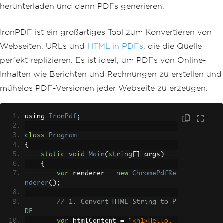
herunterladen und dann PDFs generieren.
IronPDF ist ein großartiges Tool zum Konvertieren von
Webseiten, URLs und
HTML in PDFs
, die die Quelle
perfekt replizieren. Es ist ideal, um PDFs von Online-
Inhalten wie Berichten und Rechnungen zu erstellen und
mühelos PDF-Versionen jeder Webseite zu erzeugen.
using 
IronPdf
;
class
Program
{
static
void
Main
(
string
[]
 args
)
{
var
 renderer 
=
new
ChromePdfRe
nderer
();
// 1. Convert HTML String to P
DF
var
 htmlContent 
=
"<h1>Hello, 