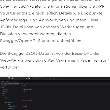
}
Swagger JSON-Datei, die Informationen über die API-
public
class
WeatherForecast
Struktur enthält, einschließlich Details wie Endpunkte,
{
Anforderungs- und Antworttypen und mehr. Diese
public
DateTime
Date
{
get
;
se
t
;
}
JSON-Datei kann von anderen Werkzeugen und
public
int
TemperatureC
{
get
;
Diensten verwendet werden, die den
set
;
}
public
string
Summary
{
get
;
s
Swagger/OpenAPI-Standard unterstützen.
et
;
}
}
Die Swagger JSON-Datei ist von der Basis-URL der
}
Web-API-Anwendung unter "/swagger/v1/swagger.json"
verfügbar.