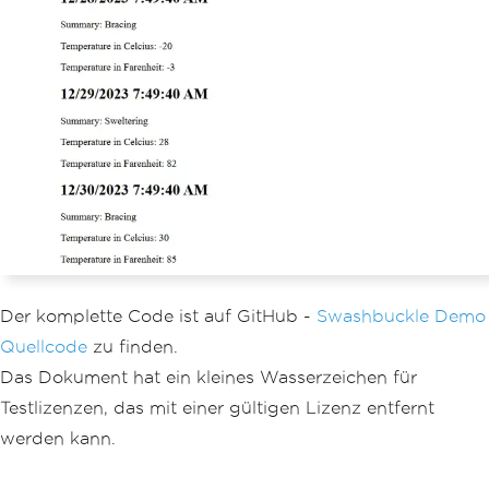
5
).
Select
(
index 
=>
new
WeatherForecast
{
Date
=
DateTime
.
Now
.
Ad
dDays
(
index
),
TemperatureC
=
Random
.
Shared
.
Next
(-
20
,
55
),
Summary
=
Summaries
[
Ra
ndom
.
Shared
.
Next
(
Summaries
.
Length
)]
})
.
ToArray
();
}
/// <summary>
/// Retrieves WeatherForecast 
as Pdf
Der komplette Code ist auf GitHub -
Swashbuckle Demo
/// </summary>
/// <remarks>Awesomeness!</rem
Quellcode
zu finden.
arks>
Das Dokument hat ein kleines Wasserzeichen für
/// <response code="200">Retri
eved</response>
Testlizenzen, das mit einer gültigen Lizenz entfernt
/// <response code="404">Not f
werden kann.
ound</response>
/// <response code="500">Oops! 
Can't lookup your request right now</r