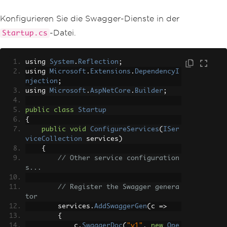
Konfigurieren Sie die Swagger-Dienste in der
-Datei.
Startup.cs
using 
System
.
Reflection
;
using 
Microsoft
.
Extensions
.
DependencyI
njection
;
using 
Microsoft
.
AspNetCore
.
Builder
;
public
class
Startup
{
public
void
ConfigureServices
(
ISer
viceCollection
 services
)
{
// Other service configuration
s...
// Register the Swagger genera
tor
        services
.
AddSwaggerGen
(
c 
=>
{
            c
.
SwaggerDoc
(
"v1"
,
new
Ope