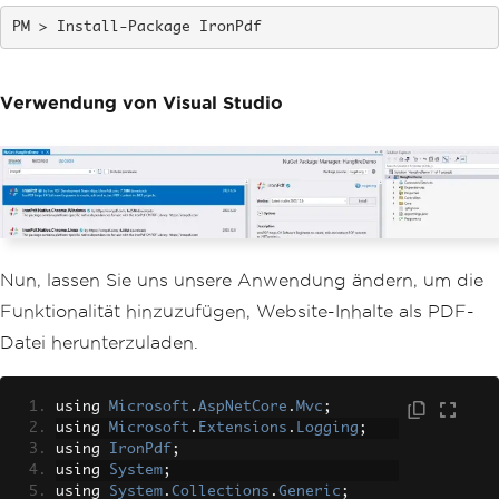
}
}
Install-Package IronPdf
Verwendung von Visual Studio
Nun, lassen Sie uns unsere Anwendung ändern, um die
Funktionalität hinzuzufügen, Website-Inhalte als PDF-
Datei herunterzuladen.
using 
Microsoft
.
AspNetCore
.
Mvc
;
using 
Microsoft
.
Extensions
.
Logging
;
using 
IronPdf
;
using 
System
;
using 
System
.
Collections
.
Generic
;