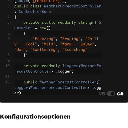
[
Route
(
"[controller]"
)]
public
class
WeatherForecastController
:
ControllerBase
{
private
static
readonly
string
[]
S
ummaries
=
new
[]
{
"Freezing"
,
"Bracing"
,
"Chill
y"
,
"Cool"
,
"Mild"
,
"Warm"
,
"Balmy"
,
"Hot"
,
"Sweltering"
,
"Scorching"
};
private
readonly
ILogger
<
WeatherFo
recastController
>
 _logger
;
public
WeatherForecastController
(
I
Logger
<
WeatherForecastController
>
 logg
VB
C#
er
)
{
        _logger 
=
 logger
;
}
Konfigurationsoptionen
/// <summary>
/// Retrieves WeatherForecast