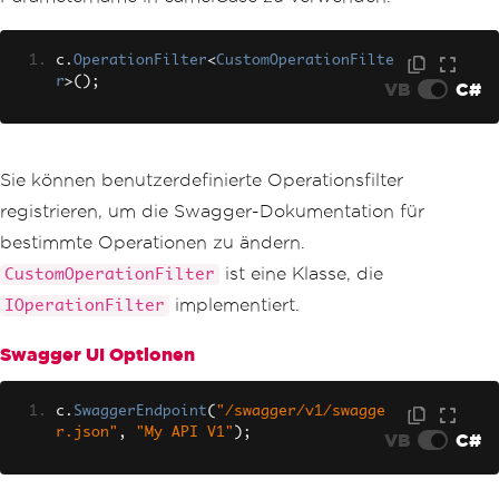
c
.
OperationFilter
<
CustomOperationFilte
r
>();
VB
C#
Sie können benutzerdefinierte Operationsfilter
registrieren, um die Swagger-Dokumentation für
bestimmte Operationen zu ändern.
ist eine Klasse, die
CustomOperationFilter
implementiert.
IOperationFilter
Swagger UI Optionen
c
.
SwaggerEndpoint
(
"/swagger/v1/swagge
r.json"
,
"My API V1"
);
VB
C#