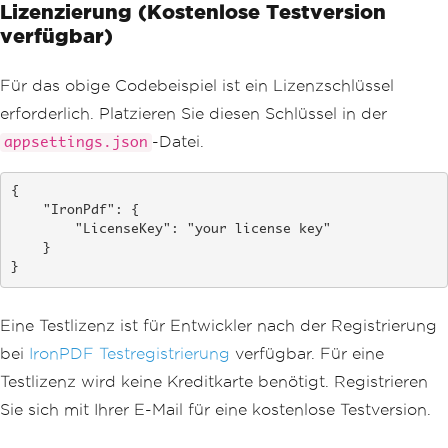
Lizenzierung (Kostenlose Testversion
esponse>
verfügbar)
[
HttpGet
(
"download"
,
Name
=
"D
ownloadWeatherForecast"
)]
public
IActionResult
GetWeathe
Für das obige Codebeispiel ist ein Lizenzschlüssel
rPdf
()
erforderlich. Platzieren Sie diesen Schlüssel in der
{
var
 results 
=
Enumerable
.
R
-Datei.
appsettings.json
ange
(
1
,
5
).
Select
(
index 
=>
new
Weather
Forecast
{
{

Date
=
DateTime
.
Now
.
Ad
    "IronPdf": {

dDays
(
index
),
        "LicenseKey": "your license key"

TemperatureC
=
Random
.
    }

Shared
.
Next
(-
20
,
55
),
}
Summary
=
Summaries
[
Ra
ndom
.
Shared
.
Next
(
Summaries
.
Length
)]
}).
ToArray
();
Eine Testlizenz ist für Entwickler nach der Registrierung
bei
IronPDF Testregistrierung
verfügbar. Für eine
var
 html 
=
GetHtml
(
result
s
);
Testlizenz wird keine Kreditkarte benötigt. Registrieren
var
 renderer 
=
new
ChromeP
Sie sich mit Ihrer E-Mail für eine kostenlose Testversion.
dfRenderer
();
var
 pdf 
=
 renderer
.
RenderH