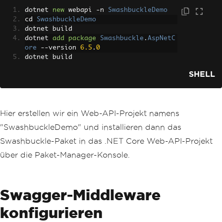
dotnet 
new
 webapi 
-
n 
SwashbuckleDemo
cd 
SwashbuckleDemo
dotnet build
dotnet 
add
package
Swashbuckle
.
AspNetC
ore
--
version 
6.5
.
0
dotnet build
SHELL
Hier erstellen wir ein Web-API-Projekt namens
"SwashbuckleDemo" und installieren dann das
Swashbuckle-Paket in das .NET Core Web-API-Projekt
über die Paket-Manager-Konsole.
Swagger-Middleware
konfigurieren