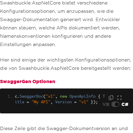
Swashbuckle.AspNetCore bietet verschiedene
/// </summary>
/// <remarks>Awesomeness!</remarks
Konfigurationsoptionen, um anzupassen, wie die
>
Swagger-Dokumentation generiert wird. Entwickler
/// <response code="200">Retrieved
</response>
können steuern, welche APIs dokumentiert werden,
/// <response code="404">Not found
Namenskonventionen konfigurieren und andere
</response>
/// <response code="500">Oops! Ca
Einstellungen anpassen.
n't lookup your request right now</res
ponse>
Hier sind einige der wichtigsten Konfigurationsoptionen,
[
HttpGet
(
Name
=
"GetWeatherForecas
t"
)]
die von Swashbuckle.AspNetCore bereitgestellt werden:
public
IEnumerable
<
WeatherForecast
>
Get
()
SwaggerGen Optionen
{
return
Enumerable
.
Range
(
1
,
5
).
Select
(
index 
=>
new
WeatherForecast
c
.
SwaggerDoc
(
"v1"
,
new
OpenApiInfo
{
T
{
itle
=
"My API"
,
Version
=
"v1"
});
VB
C#
Date
=
DateTime
.
Now
.
AddDay
s
(
index
),
TemperatureC
=
Random
.
Shar
ed
.
Next
(-
20
,
55
),
Summary
=
Summaries
[
Rando
Diese Zeile gibt die Swagger-Dokumentversion an und