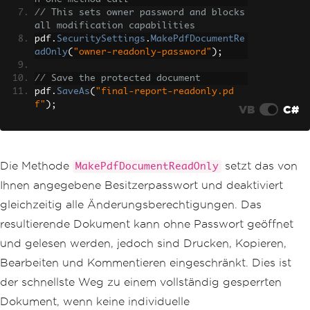
// This sets owner password and blocks 
all modification capabilities
pdf
.
SecuritySettings
.
MakePdfDocumentRe
adOnly
(
"owner-readonly-password"
);
// Save the protected document
pdf
.
SaveAs
(
"final-report-readonly.pd
f"
);
VB
C#
Die Methode
setzt das von
MakePdfDocumentReadOnly
Ihnen angegebene Besitzerpasswort und deaktiviert
gleichzeitig alle Änderungsberechtigungen. Das
resultierende Dokument kann ohne Passwort geöffnet
und gelesen werden, jedoch sind Drucken, Kopieren,
Bearbeiten und Kommentieren eingeschränkt. Dies ist
der schnellste Weg zu einem vollständig gesperrten
Dokument, wenn keine individuelle