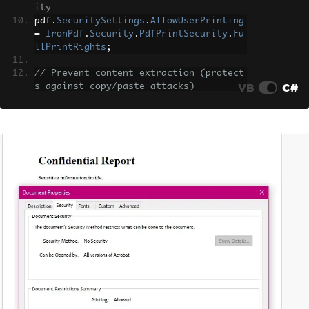
ity
pdf
.
SecuritySettings
.
AllowUserPrinting
=
IronPdf
.
Security
.
PdfPrintSecurity
.
Fu
llPrintRights
;
// Prevent content extraction (protect
VB
C#
s against copy/paste attacks)
pdf
.
SecuritySettings
.
AllowUserCopyPast
eContent
=
false
;
// Lock down editing
pdf
.
SecuritySettings
.
AllowUserEdits
=
IronPdf
.
Security
.
PdfEditSecurity
.
NoEdi
t
;
// Disable comment additions
pdf
.
SecuritySettings
.
AllowUserAnnotati
ons
=
false
;
// Allow form completion while blockin
g other modifications
pdf
.
SecuritySettings
.
AllowUserFormData
=
true
;