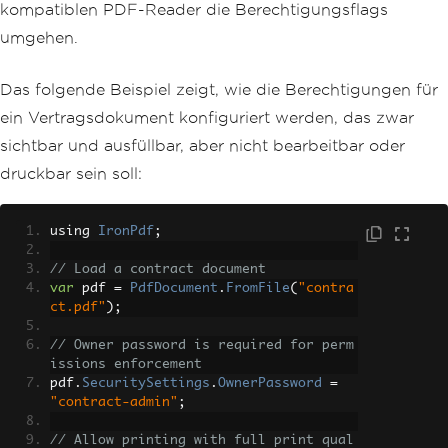
kompatiblen PDF-Reader die Berechtigungsflags
umgehen.
Das folgende Beispiel zeigt, wie die Berechtigungen für
ein Vertragsdokument konfiguriert werden, das zwar
sichtbar und ausfüllbar, aber nicht bearbeitbar oder
druckbar sein soll:
using 
IronPdf
;
// Load a contract document
var
 pdf 
=
PdfDocument
.
FromFile
(
"contra
ct.pdf"
);
// Owner password is required for perm
issions enforcement
pdf
.
SecuritySettings
.
OwnerPassword
=
"contract-admin"
;
// Allow printing with full print qual