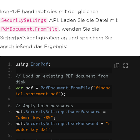
IronPDF handhabt dies mit der gleichen
API. Laden Sie die Datei mit
SecuritySettings
, wenden Sie die
PdfDocument.FromFile
Sicherheitskonfiguration an und speichern Sie
anschließend das Ergebnis:
using 
IronPdf
;
// Load an existing PDF document from 
disk
var
 pdf 
=
PdfDocument
.
FromFile
(
"financ
ial-statement.pdf"
);
// Apply both passwords
pdf
.
SecuritySettings
.
OwnerPassword
=
"admin-key-789"
;
pdf
.
SecuritySettings
.
UserPassword
=
"r
eader-key-321"
;