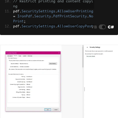
// Restrict printing and content copyi
ng
pdf
.
SecuritySettings
.
AllowUserPrinting
=
IronPdf
.
Security
.
PdfPrintSecurity
.
No
Print
;
VB
C#
pdf
.
SecuritySettings
.
AllowUserCopyPast
eContent
=
false
;
// Save the secured version
pdf
.
SaveAs
(
"financial-statement-secure
d.pdf"
);