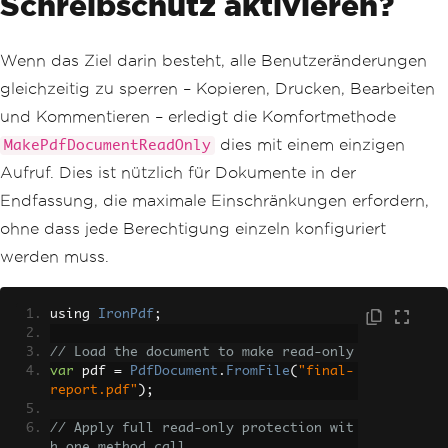
Schreibschutz aktivieren?
Wenn das Ziel darin besteht, alle Benutzeränderungen
gleichzeitig zu sperren – Kopieren, Drucken, Bearbeiten
und Kommentieren – erledigt die Komfortmethode
dies mit einem einzigen
MakePdfDocumentReadOnly
Aufruf. Dies ist nützlich für Dokumente in der
Endfassung, die maximale Einschränkungen erfordern,
ohne dass jede Berechtigung einzeln konfiguriert
werden muss.
using 
IronPdf
;
// Load the document to make read-only
var
 pdf 
=
PdfDocument
.
FromFile
(
"final-
report.pdf"
);
// Apply full read-only protection wit
h one method call