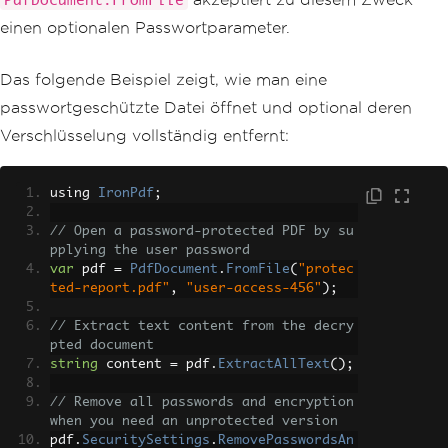
PdfDocument.FromFile
einen optionalen Passwortparameter.
Das folgende Beispiel zeigt, wie man eine
passwortgeschützte Datei öffnet und optional deren
Verschlüsselung vollständig entfernt:
using 
IronPdf
;
// Open a password-protected PDF by su
pplying the user password
var
 pdf 
=
PdfDocument
.
FromFile
(
"protec
ted-report.pdf"
,
"user-access-456"
);
// Extract text content from the decry
pted document
string
 content 
=
 pdf
.
ExtractAllText
();
// Remove all passwords and encryption 
when you need an unprotected version
pdf
.
SecuritySettings
.
RemovePasswordsAn