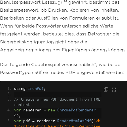
Benutzerpasswort Lesezugriff gewährt, bestimmt das
Besitzerpasswort, ob Drucken, Kopieren von Inhalten,
Bearbeiten oder Ausfüllen von Formularen erlaubt ist.
Wenn für beide Passwörter unterschiedliche Werte
festgelegt werden, bedeutet dies, dass Betrachter die
Sicherheitskonfiguration nicht ohne die
Anmeldeinformationen des Eigentümers ändern können.
Das folgende Codebeispiel veranschaulicht, wie beide
Passworttypen auf ein neues PDF angewendet werden:
using 
IronPdf
;
// Create a new PDF document from HTML 
content
var
 renderer 
=
new
ChromePdfRenderer
();
var
 pdf 
=
 renderer
.
RenderHtmlAsPdf
(
"<h
1>Confidential Report</h1><p>Sensitive 