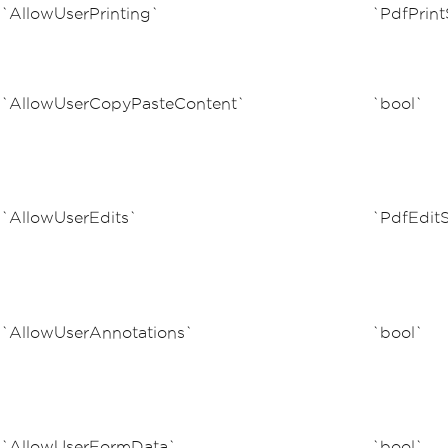
`AllowUserPrinting`
`PdfPrint
`AllowUserCopyPasteContent`
`bool`
`AllowUserEdits`
`PdfEditS
`AllowUserAnnotations`
`bool`
`AllowUserFormData`
`bool`