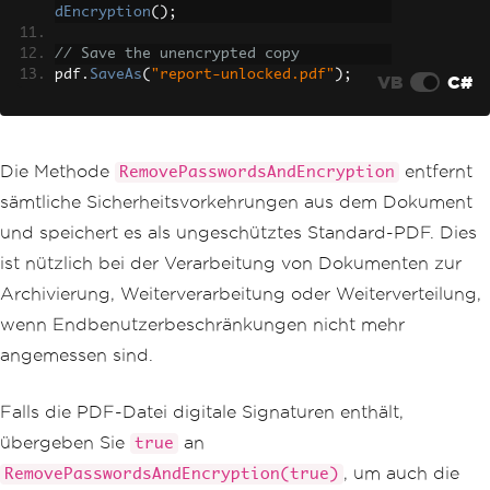
dEncryption
();
// Save the unencrypted copy
pdf
.
SaveAs
(
"report-unlocked.pdf"
);
VB
C#
Die Methode
entfernt
RemovePasswordsAndEncryption
sämtliche Sicherheitsvorkehrungen aus dem Dokument
und speichert es als ungeschütztes Standard-PDF. Dies
ist nützlich bei der Verarbeitung von Dokumenten zur
Archivierung, Weiterverarbeitung oder Weiterverteilung,
wenn Endbenutzerbeschränkungen nicht mehr
angemessen sind.
Falls die PDF-Datei digitale Signaturen enthält,
übergeben Sie
an
true
, um auch die
RemovePasswordsAndEncryption(true)