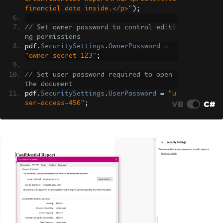
financial data inside.</p>"
);
// Set owner password to control editi
ng permissions
pdf
.
SecuritySettings
.
OwnerPassword
=
"owner-secret-123"
;
// Set user password required to open 
the document
pdf
.
SecuritySettings
.
UserPassword
=
"u
VB
C#
ser-access-456"
;
// Save the encrypted PDF
pdf
.
SaveAs
(
"protected-report.pdf"
);