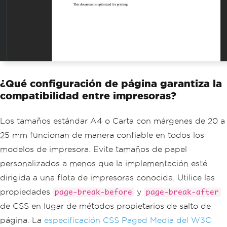
var
 pdf 
=
 renderer
.
RenderHtmlAsPdf
(
html
);
return
File
(
pdf
.
BinaryData
,
"appli
cation/pdf"
);
}
¿Qué configuración de página garantiza la
compatibilidad entre impresoras?
Los tamaños estándar A4 o Carta con márgenes de 20 a
25 mm funcionan de manera confiable en todos los
modelos de impresora. Evite tamaños de papel
personalizados a menos que la implementación esté
dirigida a una flota de impresoras conocida. Utilice las
propiedades
y
page-break-before
page-break-after
de CSS en lugar de métodos propietarios de salto de
página. La
especificación CSS Paged Media del W3C