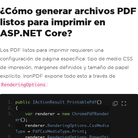
¿Cómo generar archivos PDF
listos para imprimir en
ASP.NET Core?
Los PDF listos para imprimir requieren una
configuración de página específica: tipo de medio CSS
de impresión, márgenes definidos y tamaño de papel
explícito. IronPDF expone todo esto a través de
:
RenderingOptions
public
IActionResult
PrintablePdf
()
{
var
 renderer 
=
new
ChromePdfRender
er
();
    renderer
.
RenderingOptions
.
CssMedia
Type
=
PdfCssMediaType
.
Print
;
    renderer
.
RenderingOptions
.
PaperOri