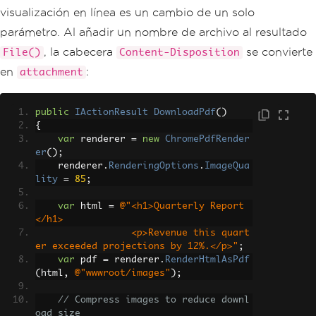
visualización en línea es un cambio de un solo
parámetro. Al añadir un nombre de archivo al resultado
, la cabecera
se convierte
File()
Content-Disposition
en
:
attachment
public
IActionResult
DownloadPdf
()
{
var
 renderer 
=
new
ChromePdfRender
er
();
    renderer
.
RenderingOptions
.
ImageQua
lity
=
85
;
var
 html 
=
@"<h1>Quarterly Report
</h1>
                 <p>Revenue this quart
er exceeded projections by 12%.</p>"
;
var
 pdf 
=
 renderer
.
RenderHtmlAsPdf
(
html
,
@"wwwroot/images"
);
// Compress images to reduce downl
oad size