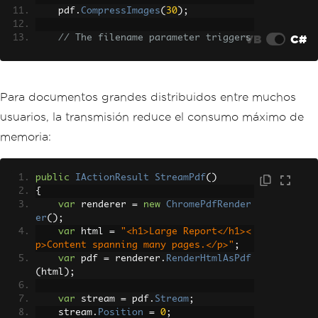
    pdf
.
CompressImages
(
30
);
VB
C#
// The filename parameter triggers 
download instead of inline view
return
File
(
pdf
.
BinaryData
,
"appli
cation/pdf"
,
"quarterly-report-2026.pd
f"
);
Para documentos grandes distribuidos entre muchos
}
usuarios, la transmisión reduce el consumo máximo de
memoria:
public
IActionResult
StreamPdf
()
{
var
 renderer 
=
new
ChromePdfRender
er
();
var
 html 
=
"<h1>Large Report</h1><
p>Content spanning many pages.</p>"
;
var
 pdf 
=
 renderer
.
RenderHtmlAsPdf
(
html
);
var
 stream 
=
 pdf
.
Stream
;
    stream
.
Position
=
0
;