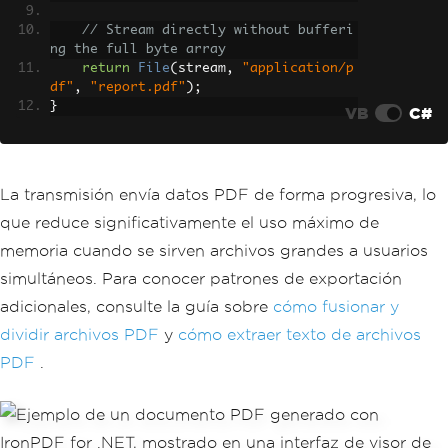
// Stream directly without bufferi
ng the full byte array
return
File
(
stream
,
"application/p
df"
,
"report.pdf"
);
}
VB
C#
La transmisión envía datos PDF de forma progresiva, lo
que reduce significativamente el uso máximo de
memoria cuando se sirven archivos grandes a usuarios
simultáneos. Para conocer patrones de exportación
adicionales, consulte la guía sobre
cómo fusionar y
dividir archivos PDF
y
cómo extraer texto de archivos
PDF
.