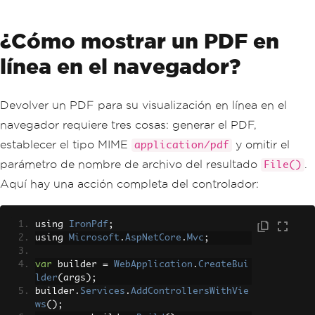
¿Cómo mostrar un PDF en
línea en el navegador?
Devolver un PDF para su visualización en línea en el
navegador requiere tres cosas: generar el PDF,
establecer el tipo MIME
y omitir el
application/pdf
parámetro de nombre de archivo del resultado
.
File()
Aquí hay una acción completa del controlador:
using 
IronPdf
;
using 
Microsoft
.
AspNetCore
.
Mvc
;
var
 builder 
=
WebApplication
.
CreateBui
lder
(
args
);
builder
.
Services
.
AddControllersWithVie
ws
();