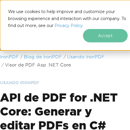
We use cookies to help improve and customize your
browsing experience and interaction with our company. To
find out more, see our
Privacy Policy.
for
.NET
Accept
Saltar al pie de página
IronPDF
Blog de IronPDF
Usando IronPDF
Visor de PDF Asp .NET Core
USANDO IRONPDF
API de PDF for .NET
Core: Generar y
editar PDFs en C#