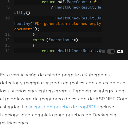
return
 pdf
.
PageCount
>
0
?
HealthCheckResult
.
He
althy
()
:
HealthCheckResult
.
Un
healthy
(
"PDF generation returned empty 
document"
);
}
catch
(
Exception
 ex
)
{
VB
C#
return
HealthCheckResult
.
U
nhealthy
(
ex
.
Message
);
}
});
Esta verificación de estado permite a Kubernetes
detectar y reemplazar pods en mal estado antes de que
los usuarios encuentren errores. También se integra con
el middleware de monitoreo de estado de ASP.NET Core
estándar. La
licencia de prueba de IronPDF
incluye
funcionalidad completa para pruebas de Docker sin
restricciones.