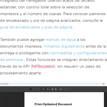
integrado del navegador usando atajos de teclado
er
=
new
TextHeaderFooter
{
estándar, con control total sobre la selección de
CenterText
=
"Page {page} of 
impresora y el número de copias. Para conocer patrones
{total-pages}"
,
FontSize
=
10
de encabezado y pie de página avanzados, consulte la
};
guía de encabezados y pies de página
.
var
 html 
=
@"
        <style>
También puede agregar
marcas de agua
a los
            @media print {
documentos impresos,
firmarlos digitalmente
antes de la
                .no-print { display: n
one; }
entrega o protegerlos con
contraseñas y configuraciones
                .page-break { page-bre
de permisos
. Estas funciones se integran directamente a
ak-after: always; }
            }
través de la API
sin requerir un paso de
PdfDocument
        </style>
procesamiento aparte.
        <h1>Print-Ready Document</h1>
        <p>This document is formatted 
for A4 printing with standard margins.
</p>
        <div class='page-break'></div>
        <h2>Page 2</h2>
        <p>Content continues on the se
cond page.</p>"
;