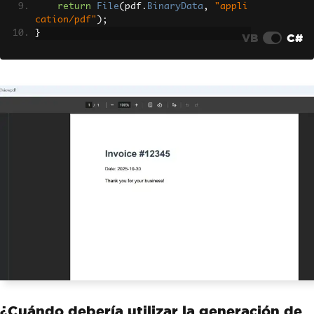
return
File
(
pdf
.
BinaryData
,
"appli
var
 pdf 
=
 renderer
.
RenderHtmlA
cation/pdf"
);
sPdf
(
html
);
}
VB
C#
// Omitting the filename tells 
the browser to display inline
return
File
(
pdf
.
BinaryData
,
"a
pplication/pdf"
);
}
}
¿Cuándo debería utilizar la generación de