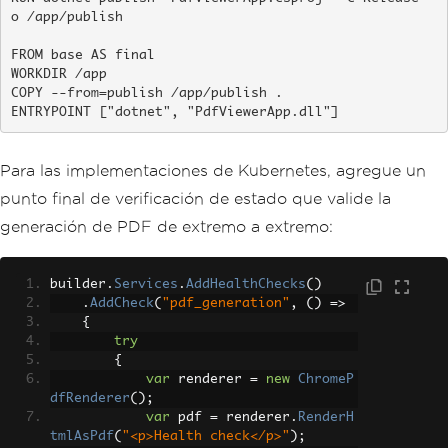
o /app/publish

FROM base AS final

WORKDIR /app

COPY --from=publish /app/publish .

ENTRYPOINT ["dotnet", "PdfViewerApp.dll"]
Para las implementaciones de Kubernetes, agregue un
punto final de verificación de estado que valide la
generación de PDF de extremo a extremo:
builder
.
Services
.
AddHealthChecks
()
.
AddCheck
(
"pdf_generation"
,
()
=>
{
try
{
var
 renderer 
=
new
ChromeP
dfRenderer
();
var
 pdf 
=
 renderer
.
RenderH
tmlAsPdf
(
"<p>Health check</p>"
);