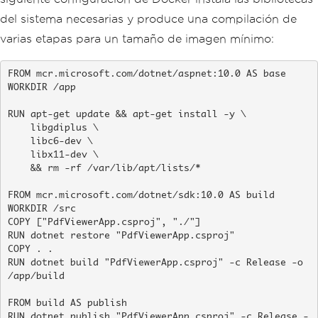
del sistema necesarias y produce una compilación de
varias etapas para un tamaño de imagen mínimo:
FROM mcr.microsoft.com/dotnet/aspnet:10.0 AS base

WORKDIR /app

RUN apt-get update && apt-get install -y \

    libgdiplus \

    libc6-dev \

    libx11-dev \

    && rm -rf /var/lib/apt/lists/*

FROM mcr.microsoft.com/dotnet/sdk:10.0 AS build

WORKDIR /src

COPY ["PdfViewerApp.csproj", "./"]

RUN dotnet restore "PdfViewerApp.csproj"

COPY . .

RUN dotnet build "PdfViewerApp.csproj" -c Release -o 
/app/build

FROM build AS publish

RUN dotnet publish "PdfViewerApp.csproj" -c Release -