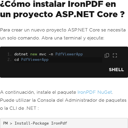
¿Cómo instalar IronPDF en
un proyecto ASP.NET Core ?
Para crear un nuevo proyecto ASP.NET Core se necesita
un solo comando. Abra una terminal y ejecute:
dotnet 
new
 mvc 
-
n 
PdfViewerApp
cd 
PdfViewerApp
SHELL
A continuación, instale el paquete
IronPDF NuGet
.
Puede utilizar la Consola del Administrador de paquetes
o la CLI de .NET :
Install-Package IronPdf