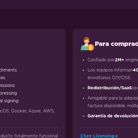
Para compra
Confiado por
engin
2M+
chments
Los equipos informan
40
ges
envoltorios DIY/OSS.
issions
op
Redistribución/SaaS
ressing
Amigable para la adquisi
al signing
factura disponible, múlt
acOS, Docker, Azure, AWS,
Garantía de devolución
oducto totalmente funcional
See Licensing