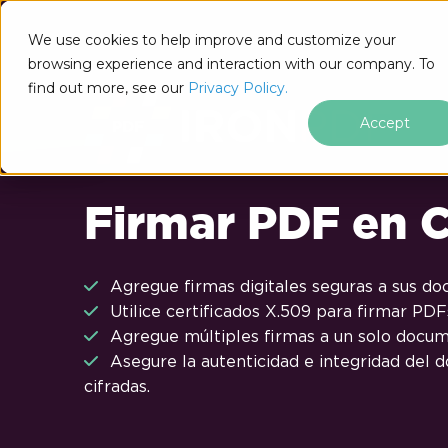
Saltar al pie de página
We use cookies to help improve and customize your
browsing experience and interaction with our company. To
find out more, see our
Privacy Policy.
Accept
Firmar PDF en 
Agregue firmas digitales seguras a sus d
Utilice certificados X.509 para firmar PDF
Agregue múltiples firmas a un solo docu
Asegure la autenticidad e integridad del
cifradas.