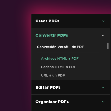
Crear PDFs
Convertir PDFs
Conversión Versátil de PDF
Archivos HTML a PDF
Cadena HTML a PDF
URL a un PDF
Imágenes a PDF
Editar PDFs
Ejemplo de código C# de PDF a
imagen (sin perder calidad)
Organizar PDFs
DOCX a PDF