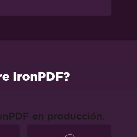
re IronPDF?
ronPDF en producción.