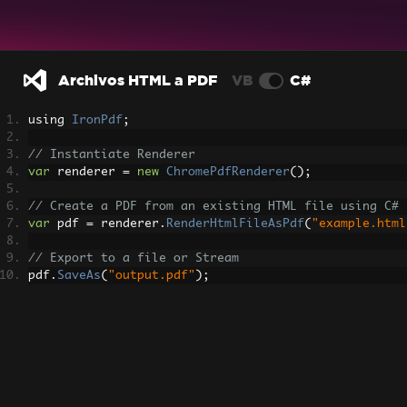
Archivos HTML a PDF
VB
C#
using 
IronPdf
;
// Instantiate Renderer
var
 renderer 
=
new
ChromePdfRenderer
();
// Create a PDF from an existing HTML file using C#
var
 pdf 
=
 renderer
.
RenderHtmlFileAsPdf
(
"example.html
// Export to a file or Stream
pdf
.
SaveAs
(
"output.pdf"
);