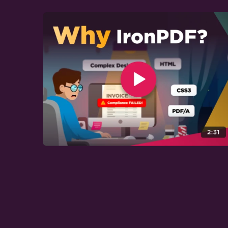
PDF
Angular.JS a PDF
Accesibilidad Web
Inicios de Sesión en Sitios Web y
Sistemas con TLS
Cookies
Cabecera de Solicitud HTTP
Conversión de PDF Personalizada
Establecer Márgenes
Personalizados
Agregar Encabezados/Pies en
Páginas Específicas
Números de Página y Saltos de
Página