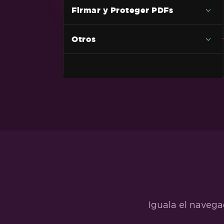
RTF a PDF
Firmar y Proteger PDFs
Markdown a PDF
Otros
TIFF a PDF con soporte para
múltiples páginas
PDF a HTML
Página Web Dinámica a PDF
XAML a PDF (MAUI)
Razor a PDF (Blazor Server)
CSHTML a PDF (Páginas Razor)
CSHTML a PDF (MVC Core)
CSHTML a PDF (Marco de MVC)
Página ASPX a PDF
Iguala el navega
Configuraciones de página ASPX a