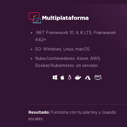
Adjuntar una portada
Multiplataforma
Configurar a escala de grises
.NET Framework 10, 9, 8 LTS, Framework
4.62+
SO: Windows, Linux, macOS.
Nube/contenedores: Azure, AWS,
Docker/Kubernetes, sin servidor.
Funciona con tu pila hoy y cuando
Resultado:
escales.