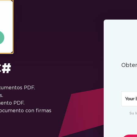
C#
Obte
ocumentos PDF.
s.
Your 
mento PDF.
 documento con firmas
Su l