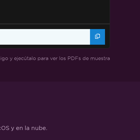
igo y ejecútalo para ver los PDFs de muestra
cOS y en la nube.