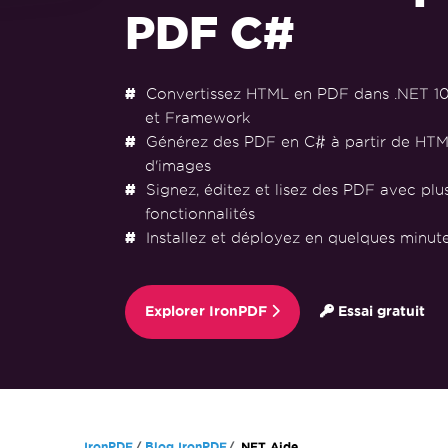
PDF C#
Convertissez HTML en PDF dans .NET 10, 9
et Framework
Générez des PDF en C# à partir de HTM
d'images
Signez, éditez et lisez des PDF avec plu
fonctionnalités
Installez et déployez en quelques minu
Explorer IronPDF
Essai gratuit
Passer au contenu du pied de page
IronPDF
Blog IronPDF
.NET Aide