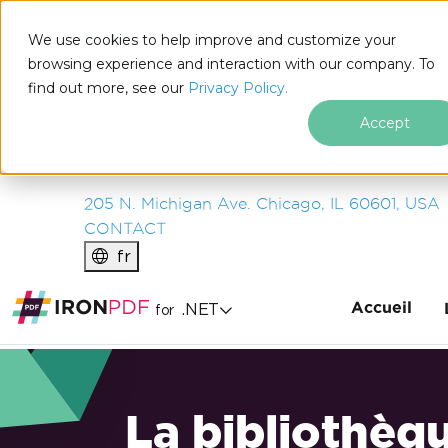
IRON
SOFTWARE
We use cookies to help improve and customize your
PRODUITS
browsing experience and interaction with our company. To
find out more, see our
ENTREPRISE
Privacy Policy.
SOLUTIONS
Accept
RESSOURCES
À PROPOS DE NOUS
205 N. Michigan Ave. Chicago, IL 60601, USA
CONTACT
fr
Accueil
.NET
for
La bibliothèq