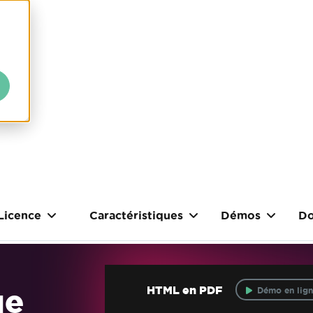
Licence
Caractéristiques
Démos
Do
ue
HTML en PDF
Démo en lign