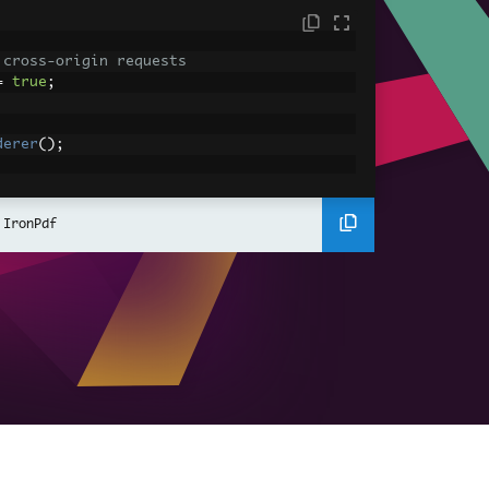
 cross-origin requests
=
true
;
derer
();
ing using C#
Pdf
(
"<h1>Hello World</h1>"
);
 IronPdf
ssets
mages, CSS and JavaScript.
\assets\' is set as the file location to 
nderHtmlAsPdf
(
"<img src='icons/iron.pn
-assets.pdf"
);