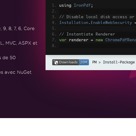
using 
IronPdf
;
// Disable local disk access or
Installation
.
EnableWebSecurity
, 8, 7, 6, Core
// Instantiate Renderer
var
 renderer 
=
new
ChromePdfRen
L, MVC, ASPX et
// Create a PDF from a HTML str
s de 50
var
 pdf 
=
 renderer
.
RenderHtmlAs
Install-Package
// Export to a file or Stream
tes avec NuGet
pdf
.
SaveAs
(
"output.pdf"
);
// Advanced Example with HTML A
// Load external html assets: I
// An optional BasePath 'C:\site
load assets from
var
 myAdvancedPdf 
=
 renderer
.
Re
g'>"
,
@"C:\site\assets\"
);
myAdvancedPdf
.
SaveAs
(
"html-with