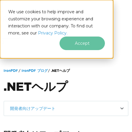
We use cookies to help improve and
customize your browsing experience and
interaction with our company. To find out
for
more, see our
Privacy Policy.
.NET
Accept
フッターコンテンツにスキップ
IronPDF
IronPDF ブログ
.NETヘルプ
.NETヘルプ
開発者向けアップデート