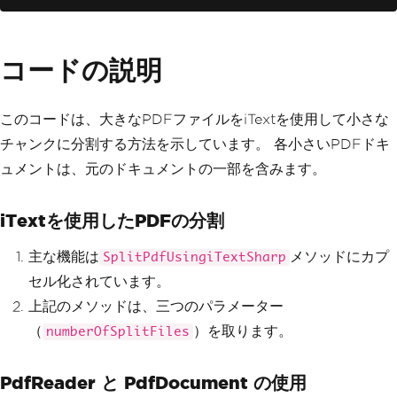
}
static
void
SplitPdfUsingiTextShar
コードの説明
p
(
string
 inputPdfPath
,
string
 outputFo
lder
,
int
 numberOfSplitFiles
)
{
このコードは、大きなPDFファイルをiTextを使用して小さな
        using 
(
PdfReader
 reader 
=
new
PdfReader
(
inputPdfPath
))
チャンクに分割する方法を示しています。 各小さいPDFドキ
{
ュメントは、元のドキュメントの一部を含みます。
            using 
(
PdfDocument
 doc 
=
n
ew
PdfDocument
(
reader
))
{
iTextを使用したPDFの分割
// Calculate the numbe
r of pages for each split file
int
 totalPageInOneFile 
主な機能は
メソッドにカプ
SplitPdfUsingiTextSharp
=
 doc
.
GetNumberOfPages
()
/
 numberOfSpl
セル化されています。
itFiles
;
int
 firstPage 
=
1
;
上記のメソッドは、三つのパラメーター
int
 lastPage 
=
 totalPa
（
）を取ります。
numberOfSplitFiles
geInOneFile
;
for
(
int
 i 
=
1
;
 i 
<=
 n
PdfReader と PdfDocument の使用
umberOfSplitFiles
;
 i
++)