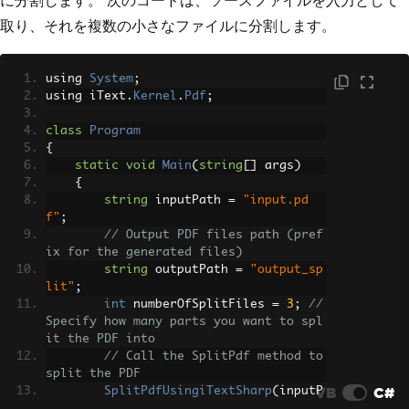
に分割します。 次のコードは、ソースファイルを入力として
取り、それを複数の小さなファイルに分割します。
using 
System
;
using iText
.
Kernel
.
Pdf
;
class
Program
{
static
void
Main
(
string
[]
 args
)
{
string
 inputPath 
=
"input.pd
f"
;
// Output PDF files path (pref
ix for the generated files)
string
 outputPath 
=
"output_sp
lit"
;
int
 numberOfSplitFiles 
=
3
;
// 
Specify how many parts you want to spl
it the PDF into
// Call the SplitPdf method to 
split the PDF
VB
C#
SplitPdfUsingiTextSharp
(
inputP
ath
,
 outputPath
,
 numberOfSplitFiles
);