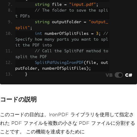
string
 file 
=
"input.pdf"
;
// The folder to save the spli
t PDFs
string
 outputFolder 
=
"output_
split"
;
int
 numberOfSplitFiles 
=
3
;
// 
Specify how many parts you want to spl
it the PDF into
// Call the SplitPdf method to 
split the PDF
SplitPdfUsingIronPDF
(
file
,
 out
putFolder
,
 numberOfSplitFiles
);
VB
C#
}
static
void
SplitPdfUsingIronPDF
(
s
tring
 inputPdfPath
,
string
 outputFolde
コードの説明
r
,
int
 numberOfSplitFiles
)
{
// Load the input PDF
このコードの目的は、IronPDF ライブラリを使用して指定さ
PdfDocument
 sourceFile 
=
PdfDo
cument
.
FromFile
(
inputPdfPath
);
れた PDF ファイルを複数の小さな PDF ファイルに分割する
ことです。 この機能を達成するために
// Initialize page range value