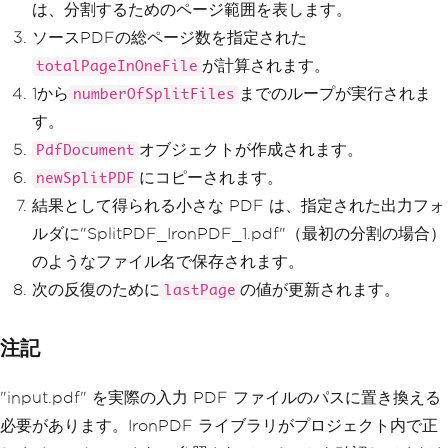
は、分割するためのページ範囲を表します。
s for the next iteration
            firstPage 
=
 lastPage 
+
1
;
ソースPDFの総ページ数を指定された
            lastPage 
+=
 totalPageInOne
が計算されます。
totalPageInOneFile
File
;
}
1から
までのループが実行されま
numberOfSplitFiles
}
す。
}
オブジェクトが作成されます。
PdfDocument
にコピーされます。
newSplitPDF
結果として得られる小さな PDF は、指定された出力フォ
ルダに"SplitPDF_IronPDF_1.pdf"（最初の分割の場合）
のようなファイル名で保存されます。
次の反復のために
の値が更新されます。
lastPage
注記
"input.pdf" を実際の入力 PDF ファイルのパスに置き換える
必要があります。IronPDF ライブラリがプロジェクト内で正