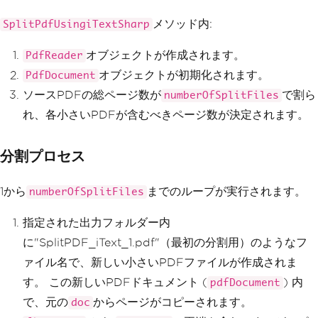
{
// Generate the ou
メソッド内:
SplitPdfUsingiTextSharp
tput file path
string
 filename 
=
オブジェクトが作成されます。
PdfReader
$@
"{outputFolder}\SplitPDF_iTextSharp_
{i}.pdf"
;
オブジェクトが初期化されます。
PdfDocument
ソースPDFの総ページ数が
で割ら
numberOfSplitFiles
// Create a new do
れ、各小さいPDFが含むべきページ数が決定されます。
cument and attach a writer for the spe
cified output file
                    using 
(
PdfDocument
分割プロセス
pdfDocument 
=
new
PdfDocument
(
new
PdfW
riter
(
filename
)))
{
1から
までのループが実行されます。
numberOfSplitFiles
// Copy pages 
from the original document to the new 
指定された出力フォルダー内
document
                        doc
.
CopyPagesT
に"SplitPDF_iText_1.pdf"（最初の分割用）のようなフ
o
(
firstPage
,
 lastPage
,
 pdfDocument
);
ァイル名で、新しい小さいPDFファイルが作成されま
}
す。 この新しいPDFドキュメント (
) 内
pdfDocument
// Update page ran
で、元の
からページがコピーされます。
ge values for the next iteration
doc
                    firstPage 
=
 lastPa