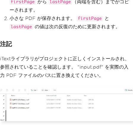
から
（両端を含む）までがコピ
firstPage
lastPage
ge 
+
1
;
ーされます。
                    lastPage 
+=
 totalP
ageInOneFile
;
小さな PDF が保存されます。
と
firstPage
}
の値は次の反復のために更新されます。
lastPage
}
}
}
注記
}
iTextライブラリがプロジェクトに正しくインストールされ、
参照されていることを確認します。 "input.pdf" を実際の入
力 PDF ファイルのパスに置き換えてください。