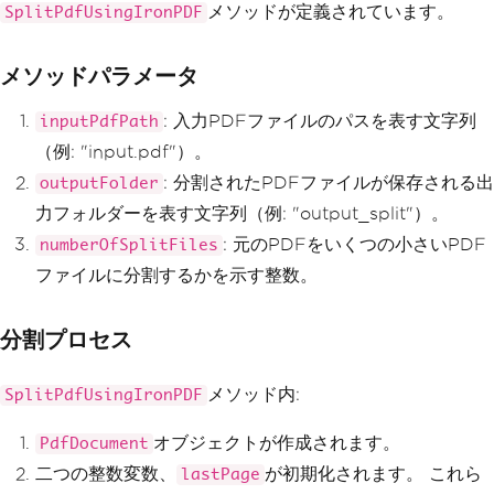
s
メソッドが定義されています。
SplitPdfUsingIronPDF
int
 firstPage 
=
1
;
int
 lastPage 
=
2
;
int
 totalPageInOneFile 
=
 sourc
メソッドパラメータ
eFile
.
PageCount
/
 numberOfSplitFiles
;
: 入力PDFファイルのパスを表す文字列
inputPdfPath
for
(
int
 i 
=
1
;
 i 
<=
 numberOfS
（例: "input.pdf"）。
plitFiles
;
 i
++)
{
: 分割されたPDFファイルが保存される出
outputFolder
// Copy multiple pages int
力フォルダーを表す文字列（例: "output_split"）。
o a new document
PdfDocument
 newSplitPDF 
=
: 元のPDFをいくつの小さいPDF
numberOfSplitFiles
sourceFile
.
CopyPages
(
firstPage
,
 lastPa
ファイルに分割するかを示す整数。
ge
);
// Generate the output fil
分割プロセス
e path
string
 name 
=
 $@
"{outputFo
lder}\SplitPDF_IronPDF_{i}.pdf"
;
メソッド内:
SplitPdfUsingIronPDF
// Save the new split PDF
オブジェクトが作成されます。
PdfDocument
            newSplitPDF
.
SaveAs
(
name
);
二つの整数変数、
が初期化されます。 これら
lastPage
// Update page range value