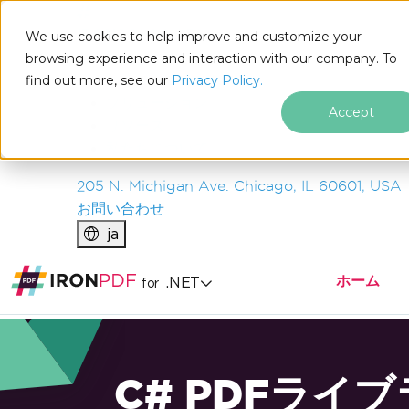
IRON
SOFTWARE
We use cookies to help improve and customize your
製品
browsing experience and interaction with our company. To
find out more, see our
エンタープライズ
Privacy Policy.
ソリューション
Accept
リソース
私たちについて
205 N. Michigan Ave. Chicago, IL 60601, USA
お問い合わせ
ja
ホーム
.NET
for
C# PDFライ