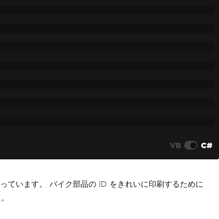
VB
C#
ています。 バイク部品の ID をきれいに印刷するために
た。