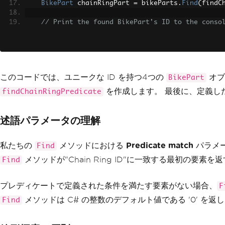
BikePart
 chainRingPart 
=
 bikeParts
.
Find
(
findC
// Print the found BikePart's ID to the conso
Console
.
WriteLine
(
chainRingPart
.
ToString
());
}
このコードでは、ユニークな ID を持つ4つの
オブ
BikePart
を作成します。 最後に、定義し
findChainRingPredicate
述語パラメータの理解
私たちの
メソッドにおける
Predicate match
パラメ
Find
メソッドが"Chain Ring ID"に一致する最初の要素
Find
プレディケートで定義された条件を満たす要素がない場合、
F
メソッドは C# の整数のデフォルト値である '0' を返
Find