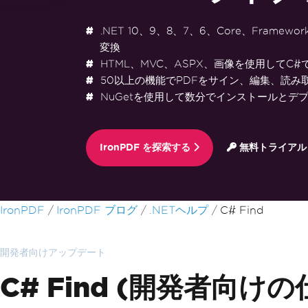
.NET 10、9、8、7、6、Core、Framewo
変換
HTML、MVC、ASPX、画像を使用してC#
50以上の機能でPDFをサイン、編集、読み
NuGetを使用して数分でインストールとデ
IronPDF を探索する
無料トライアル
フッターコンテンツにスキップ
IronPDF
IronPDF ブログ
.NETヘルプ
C# Find
開発者向けアップデート
C# Find (開発者向け