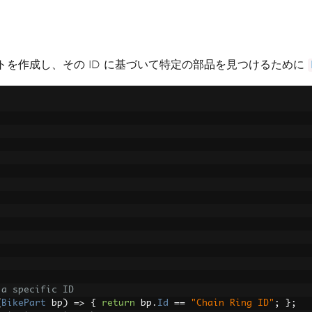
を作成し、その ID に基づいて特定の部品を見つけるために
 a specific ID
(
BikePart
 bp
)
=>
{
return
 bp
.
Id
==
"Chain Ring ID"
;
};