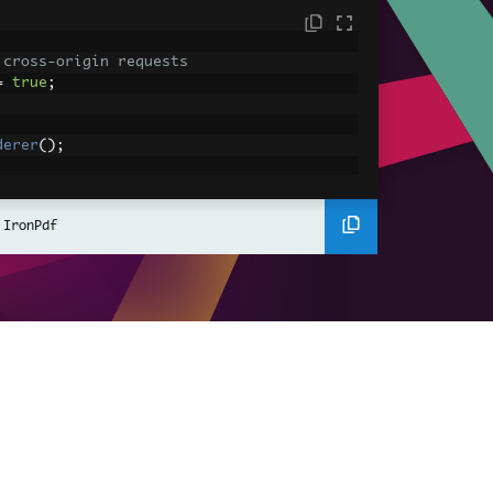
 cross-origin requests
=
true
;
derer
();
ing using C#
Pdf
(
"<h1>Hello World</h1>"
);
 IronPdf
ssets
mages, CSS and JavaScript.
\assets\' is set as the file location to 
nderHtmlAsPdf
(
"<img src='icons/iron.pn
-assets.pdf"
);