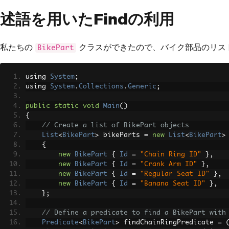
述語を用いたFindの利用
私たちの
クラスができたので、バイク部品のリスト
BikePart
using 
System
;
using 
System
.
Collections
.
Generic
;
public
static
void
Main
()
{
// Create a list of BikePart objects
List
<
BikePart
>
 bikeParts 
=
new
List
<
BikePart
>
{
new
BikePart
{
Id
=
"Chain Ring ID"
},
new
BikePart
{
Id
=
"Crank Arm ID"
},
new
BikePart
{
Id
=
"Regular Seat ID"
},
new
BikePart
{
Id
=
"Banana Seat ID"
},
};
// Define a predicate to find a BikePart with
Predicate
<
BikePart
>
 findChainRingPredicate 
=