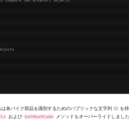
to compare two BikePart objects
objects
g representation of the object
各バイク部品を識別するためのパブリックな文字列 ID を持っ
および
メソッドもオーバーライドしまし
als
GetHashCode