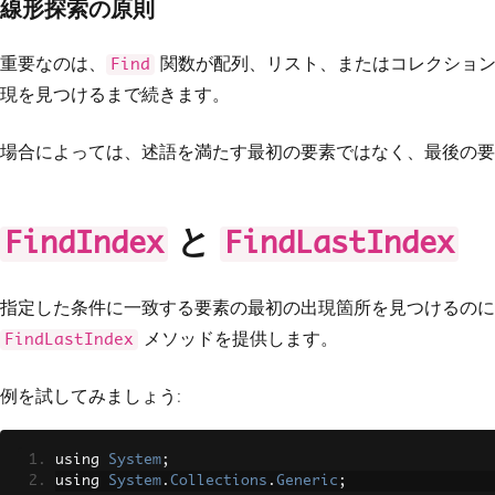
線形探索の原則
重要なのは、
関数が配列、リスト、またはコレクション
Find
現を見つけるまで続きます。
場合によっては、述語を満たす最初の要素ではなく、最後の要
と
FindIndex
FindLastIndex
指定した条件に一致する要素の最初の出現箇所を見つけるの
メソッドを提供します。
FindLastIndex
例を試してみましょう:
using 
System
;
using 
System
.
Collections
.
Generic
;