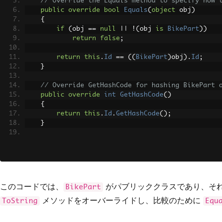
// Override the Equals method to specify how 
public
override
bool
Equals
(
object
 obj
)
{
if
(
obj 
==
null
||
!(
obj 
is
BikePart
))
return
false
;
return
this
.
Id
==
((
BikePart
)
obj
).
Id
;
}
// Override GetHashCode for hashing BikePart 
public
override
int
GetHashCode
()
{
return
this
.
Id
.
GetHashCode
();
}
// Override ToString to return a custom strin
public
override
string
ToString
()
{
return
"BikePart ID: "
+
this
.
Id
;
}
このコードでは、
がパブリッククラスであり、それは
BikePart
}
メソッドをオーバーライドし、比較のために
ToString
Equ