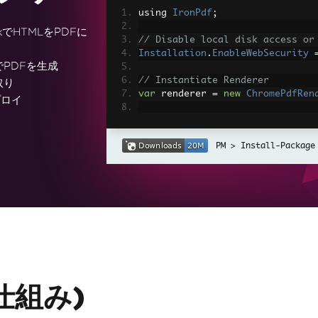
using 
IronPdf
;
rkでHTMLをPDFに
// Disable local disk access or
Installation
.
EnableWebSecurity
でPDFを生成
// Instantiate Renderer
取り
var
 renderer 
=
new
ChromePdfRen
プロイ
// Create a PDF from a HTML str
var
 pdf 
=
 renderer
.
RenderHtmlAs
Install-Package
// Export to a file or Stream
pdf
.
SaveAs
(
"output.pdf"
);
// Advanced Example with HTML A
// Load external html assets: I
// An optional BasePath 'C:\site
load assets from
var
 myAdvancedPdf 
=
 renderer
.
Re
g'>"
,
@"C:\site\assets\"
);
myAdvancedPdf
.
SaveAs
(
"html-with
の仕組み)