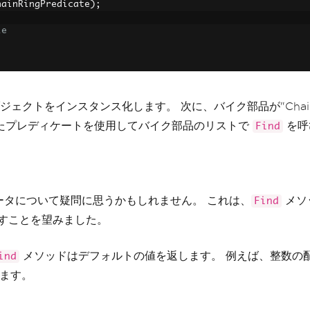
hainRingPredicate
);
le
ジェクトをインスタンス化します。 次に、バイク部品が"Chain
たプレディケートを使用してバイク部品のリストで
を呼
Find
ータについて疑問に思うかもしれません。 これは、
メソ
Find
を返すことを望みました。
メソッドはデフォルトの値を返します。 例えば、整数の
ind
します。