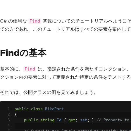
C# の便利な
関数についてのチュートリアルへようこそ
Find
ての方であれ、このチュートリアルはすべての要素を案内して
Findの基本
基本的に、
は、指定された条件を満たすコレクション、
Find
クション内の要素に対して定義された特定の条件をテストする
それでは、公開クラスの例を見てみましょう。
public
class
BikePart
{
public
string
Id
{
get
;
set
;
}
// Property to