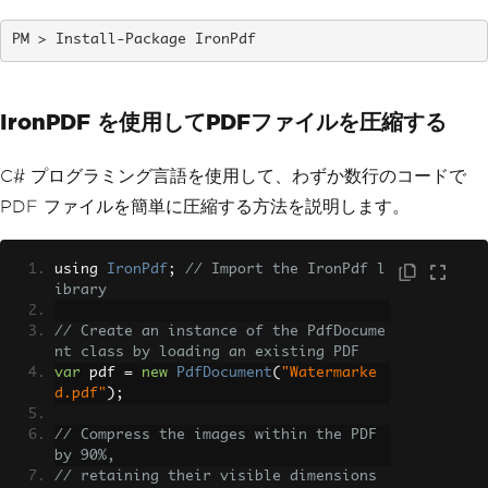
Install-Package IronPdf
IronPDF を使用してPDFファイルを圧縮する
C# プログラミング言語を使用して、わずか数行のコードで
PDF ファイルを簡単に圧縮する方法を説明します。
using 
IronPdf
;
// Import the IronPdf l
ibrary 
// Create an instance of the PdfDocume
nt class by loading an existing PDF
var
 pdf 
=
new
PdfDocument
(
"Watermarke
d.pdf"
);
// Compress the images within the PDF 
by 90%, 
// retaining their visible dimensions 