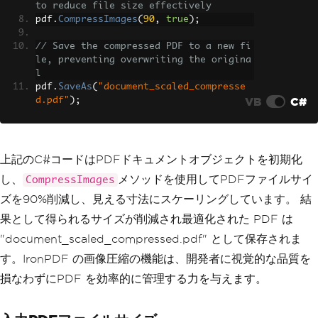
to reduce file size effectively
pdf
.
CompressImages
(
90
,
true
);
// Save the compressed PDF to a new fi
le, preventing overwriting the origina
l
pdf
.
SaveAs
(
"document_scaled_compresse
VB
C#
d.pdf"
);
上記のC#コードはPDFドキュメントオブジェクトを初期化
し、
メソッドを使用してPDFファイルサイ
CompressImages
ズを90%削減し、見える寸法にスケーリングしています。 結
果として得られるサイズが削減され最適化された PDF は
"document_scaled_compressed.pdf" として保存されま
す。IronPDF の画像圧縮の機能は、開発者に視覚的な品質を
損なわずにPDF を効率的に管理する力を与えます。