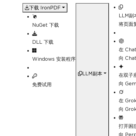
下载 IronPDF
LLM副
将页面复
NuGet 下载
DLL 下载
在 Cha
向 Ch
Windows 安装程序
LLM副本
在双子
向 Ge
免费试用
在 Gro
向 Gr
打开困
向 Pe