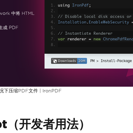
using 
IronPdf
;
work 中将 HTML
// Disable local disk access or
Installation
.
EnableWebSecurity
生成 PDF
// Instantiate Renderer
var
 renderer 
=
new
ChromePdfRen
// Create a PDF from a HTML str
var
 pdf 
=
 renderer
.
RenderHtmlAs
Install-Package
// Export to a file or Stream
pdf
.
SaveAs
(
"output.pdf"
);
// Advanced Example with HTML A
压缩PDF文件 | IronPDF
// Load external html assets: I
// An optional BasePath 'C:\site
load assets from
var
 myAdvancedPdf 
=
 renderer
.
Re
g'>"
,
@"C:\site\assets\"
);
myAdvancedPdf
.
SaveAs
(
"html-with
ript（开发者用法）