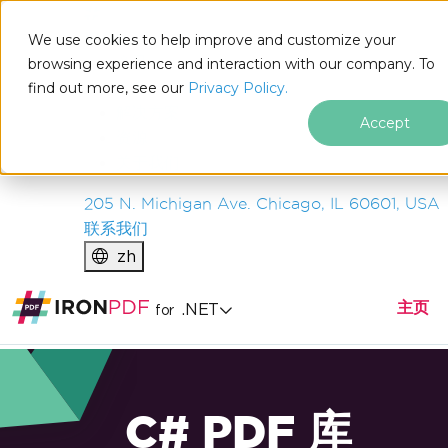
IRON
SOFTWARE
We use cookies to help improve and customize your
产品
browsing experience and interaction with our company. To
find out more, see our
企业
Privacy Policy.
解决方案
Accept
资源
关于我们
205 N. Michigan Ave. Chicago, IL 60601, USA
联系我们
zh
主页
.NET
for
C# PDF 库