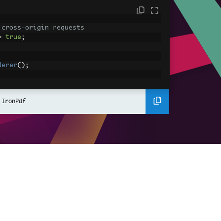
 cross-origin requests
=
true
;
derer
();
ing using C#
Pdf
(
"<h1>Hello World</h1>"
);
 IronPdf
ssets
mages, CSS and JavaScript.
\assets\' is set as the file location to 
nderHtmlAsPdf
(
"<img src='icons/iron.pn
-assets.pdf"
);