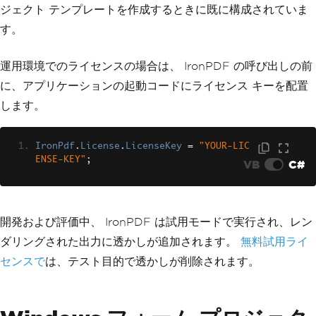
ジェクト テンプレートを作成するときに既に構成されていま
す。
運用環境でのライセンスの場合は、 IronPDF の呼び出しの前
に、アプリケーションの起動コードにライセンス キーを配置
します。
IronPdf
.
License
.
LicenseKey
=
"YOUR-LIC
ENSE-KEY"
;
VB
C#
開発および評価中、 IronPDF は試用モードで実行され、レン
ダリングされた出力に透かしが追加されます。
無料試用ライ
センスで
は、テスト目的で透かしが削除されます。