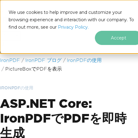
We use cookies to help improve and customize your
browsing experience and interaction with our company. To
find out more, see our
Privacy Policy.
for
.NET
Accept
フッターコンテンツにスキップ
IronPDF
IronPDF ブログ
IronPDFの使用
PictureBoxでPDFを表示
IRONPDFの使用
ASP.NET Core:
IronPDFでPDFを即時
生成