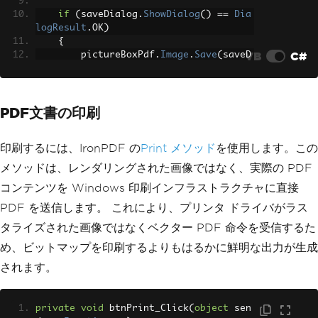
if
(
saveDialog
.
ShowDialog
()
==
Dia
logResult
.
OK
)
{
VB
C#
        pictureBoxPdf
.
Image
.
Save
(
saveD
ialog
.
FileName
);
}
}
PDF文書の印刷
印刷するには、IronPDF の
Print メソッド
を使用します。この
メソッドは、レンダリングされた画像ではなく、実際の PDF
コンテンツを Windows 印刷インフラストラクチャに直接
PDF を送信します。 これにより、プリンタ ドライバがラス
タライズされた画像ではなくベクター PDF 命令を受信するた
め、ビットマップを印刷するよりもはるかに鮮明な出力が生成
されます。
private
void
 btnPrint_Click
(
object
 sen