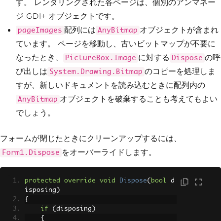
す。 レンダリングされた各ページは、個別のアンマネー
ジ GDI+ オブジェクトです。
配列には
オブジェクトが含まれ
pageImages
AnyBitmap
ています。 ページを移動し、古いビットマップが不要に
なったとき、
に対する
の呼
PictureBox.Image
Dispose
び出しは
のコピーを処理しま
System.Drawing.Bitmap
すが、新しいドキュメントを読み込むときに配列内の
オブジェクトを破棄することも考えてもよい
AnyBitmap
でしょう。
フォームが閉じたときにクリーンアップするには、
をオーバーライドします。
Form1.Dispose
protected
override
void
Dispose
(
bool
 d
isposing
)
{
if
(
disposing
)
{