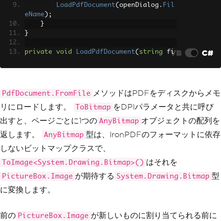
LoadPdfDocument
(
openDialog
.
Fil
eName
);
}
}
VB
C#
private
void
LoadPdfDocument
(
string
 fi
lePath
)
{
    currentPdf
?.
Dispose
();
    currentPdf 
=
PdfDocument
.
FromFile
メソッドはPDFをディスクからメモ
PdfDocument.FromFile
(
filePath
);
リにロードします。
をDPIパラメータと共に呼び
ToBitmap
// Render all pages as bitmaps at 
出すと、ページごとに1つの
オブジェクトの配列を
AnyBitmap
150 DPI
返します。
型は、IronPDFのフォーマットに依存
AnyBitmap
    pageImages 
=
 currentPdf
.
ToBitmap
(
1
50
);
しないビットマップクラスで、
    currentPageIndex 
=
0
;
はそれを
ToImage<System.Drawing.Bitmap>()
DisplayCurrentPage
();
が期待する
型
PictureBox.Image
System.Drawing.Bitmap
UpdateNavigationState
();
に変換します。
}
private
void
DisplayCurrentPage
()
前の
が新しいものに割り当てられる前に
PictureBox.Image
{