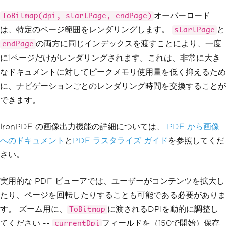
オーバーロード
ToBitmap(dpi, startPage, endPage)
は、特定のページ範囲をレンダリングします。
と
startPage
の両方に同じインデックスを渡すことにより、一度
endPage
に1ページだけがレンダリングされます。これは、非常に大き
なドキュメントに対してピークメモリ使用量を低く抑えるため
に、ナビゲーションごとのレンダリング時間を交換することが
できます。
IronPDF の画像出力機能の詳細については、
PDF から画像
へのドキュメント
と
PDF ラスタライズ ガイド
を参照してくだ
さい。
実用的な PDF ビューアでは、ユーザーがコンテンツを拡大し
たり、ページを回転したりすることも可能である必要がありま
す。 ズーム用に、
に渡されるDPIを動的に調整し
ToBitmap
てください --
フィールドを（150で開始）保存
currentDpi