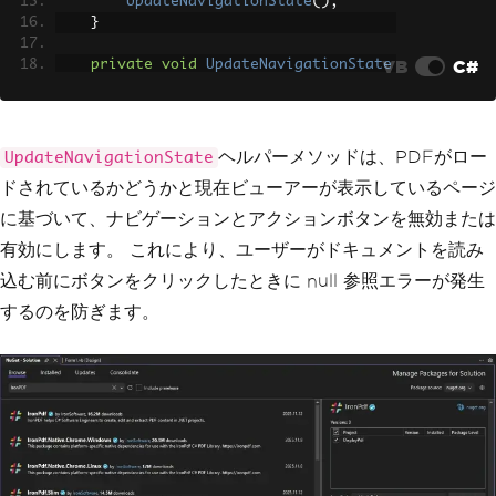
UpdateNavigationState
();
}
VB
C#
private
void
UpdateNavigationState
()
{
bool
 hasPdf 
=
 pageImages 
!=
nu
ll
&&
 pageImages
.
Length
>
0
;
ヘルパーメソッドは、PDFがロー
UpdateNavigationState
        btnPrevious
.
Enabled
=
 hasPdf 
&
ドされているかどうかと現在ビューアーが表示しているページ
&
 currentPageIndex 
>
0
;
        btnNext
.
Enabled
=
 hasPdf 
&&
 cu
に基づいて、ナビゲーションとアクションボタンを無効または
rrentPageIndex 
<
(
pageImages
?.
Length
-
有効にします。 これにより、ユーザーがドキュメントを読み
1
??
0
);
        btnSave
.
Enabled
=
 hasPdf
;
込む前にボタンをクリックしたときに null 参照エラーが発生
        btnPrint
.
Enabled
=
 hasPdf
;
するのを防ぎます。
        lblPageInfo
.
Text
=
 hasPdf
?
 $
"Page {currentPageIndex 
+ 1} of {pageImages!.Length}"
:
"No document loaded"
;
}
}