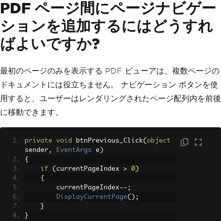
PDF ページ間にページナビゲー
ションを追加するにはどうすれ
ばよいですか?
最初のページのみを表示する PDF ビューアは、複数ページの
ドキュメントには役立ちません。 ナビゲーション ボタンを使
用すると、ユーザーはレンダリングされたページ配列内を前後
に移動できます。
private
void
 btnPrevious_Click
(
object
sender
,
EventArgs
 e
)
{
if
(
currentPageIndex 
>
0
)
{
        currentPageIndex
--;
DisplayCurrentPage
();
}
}