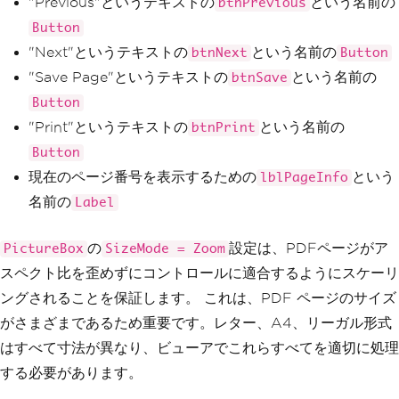
"Previous"というテキストの
という名前の
btnPrevious
Button
"Next"というテキストの
という名前の
btnNext
Button
"Save Page"というテキストの
という名前の
btnSave
Button
"Print"というテキストの
という名前の
btnPrint
Button
現在のページ番号を表示するための
という
lblPageInfo
名前の
Label
の
設定は、PDFページがア
PictureBox
SizeMode = Zoom
スペクト比を歪めずにコントロールに適合するようにスケーリ
ングされることを保証します。 これは、PDF ページのサイズ
がさまざまであるため重要です。レター、A4、リーガル形式
はすべて寸法が異なり、ビューアでこれらすべてを適切に処理
する必要があります。