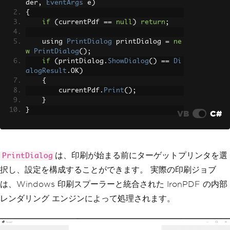
der
,
EventArgs
 e
)
{
if
(
currentPdf 
==
null
)
return
;
    using 
PrintDialog
 printDialog 
=
ne
w
PrintDialog
();
if
(
printDialog
.
ShowDialog
()
==
Di
alogResult
.
OK
)
{
        currentPdf
.
Print
();
}
}
VB
C#
は、印刷が始まる前にターゲットプリンタを選
PrintDialog
択し、設定を構成することができます。 実際の印刷ジョブ
は、Windows 印刷スプーラーと統合された IronPDF の内部
レンダリング エンジンによって処理されます。