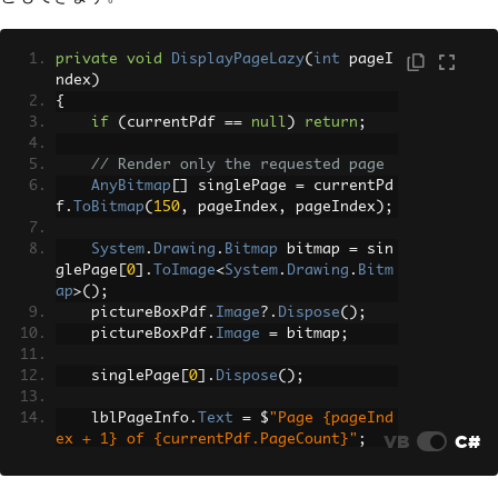
private
void
DisplayPageLazy
(
int
 pageI
ndex
)
{
if
(
currentPdf 
==
null
)
return
;
// Render only the requested page
AnyBitmap
[]
 singlePage 
=
 currentPd
f
.
ToBitmap
(
150
,
 pageIndex
,
 pageIndex
);
System
.
Drawing
.
Bitmap
 bitmap 
=
 sin
glePage
[
0
].
ToImage
<
System
.
Drawing
.
Bitm
ap
>();
    pictureBoxPdf
.
Image
?.
Dispose
();
    pictureBoxPdf
.
Image
=
 bitmap
;
    singlePage
[
0
].
Dispose
();
    lblPageInfo
.
Text
=
 $
"Page {pageInd
VB
C#
ex + 1} of {currentPdf.PageCount}"
;
UpdateNavigationState
();
}