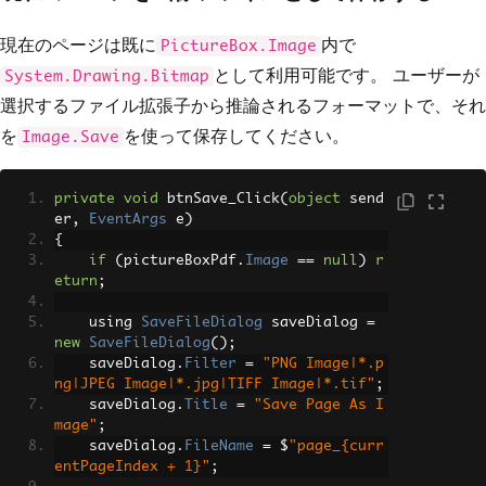
現在のページは既に
内で
PictureBox.Image
として利用可能です。 ユーザーが
System.Drawing.Bitmap
選択するファイル拡張子から推論されるフォーマットで、それ
を
を使って保存してください。
Image.Save
private
void
 btnSave_Click
(
object
 send
er
,
EventArgs
 e
)
{
if
(
pictureBoxPdf
.
Image
==
null
)
r
eturn
;
    using 
SaveFileDialog
 saveDialog 
=
new
SaveFileDialog
();
    saveDialog
.
Filter
=
"PNG Image|*.p
ng|JPEG Image|*.jpg|TIFF Image|*.tif"
;
    saveDialog
.
Title
=
"Save Page As I
mage"
;
    saveDialog
.
FileName
=
 $
"page_{curr
entPageIndex + 1}"
;