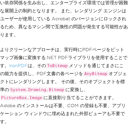
い依存関係を生み出し、エンタープライズ環境では管理が困難
な展開上の制約となります。 また、レンダリング エンジンは
ユーザーが使用している Acrobat のバージョンにロックされ
るため、異なるマシン間で互換性の問題が発生する可能性があ
ります。
よりクリーンなアプローチは、実行時にPDFページをビット
マップ画像に変換する.NET PDFライブラリを使用することで
す。
IronPDF
は、その
メソッドを通じてまさにこ
ToBitmap
の能力を提供し、PDF文書の各ページを
オブジェ
AnyBitmap
クトにレンダリングします。 その後、そのオブジェクトを標
準の
に変換し、
System.Drawing.Bitmap
に直接割り当てることができます。
PictureBox.Image
Adobe のインストールは不要、COM の登録も不要、アプリ
ケーション ウィンドウに埋め込まれた外部ビューアも不要で
す。