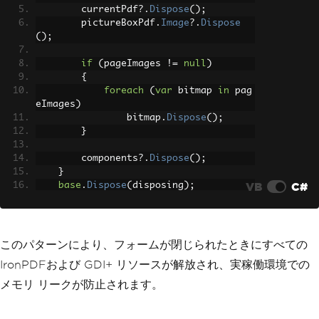
        currentPdf
?.
Dispose
();
        pictureBoxPdf
.
Image
?.
Dispose
();
if
(
pageImages 
!=
null
)
{
foreach
(
var
 bitmap 
in
 pag
eImages
)
                bitmap
.
Dispose
();
}
        components
?.
Dispose
();
}
VB
C#
base
.
Dispose
(
disposing
);
}
このパターンにより、フォームが閉じられたときにすべての
IronPDFおよび GDI+ リソースが解放され、実稼働環境での
メモリ リークが防止されます。