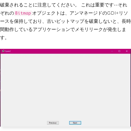
破棄されることに注意してください。 これは重要です--それ
if
(
pageImages 
==
null
||
 pageImag
es
.
Length
==
0
)
return
;
ぞれの
オブジェクトは、アンマネージドのGDI+リソ
Bitmap
ースを保持しており、古いビットマップを破棄しないと、長時
// Convert AnyBitmap to System.Dra
wing.Bitmap for PictureBox
間動作しているアプリケーションでメモリリークが発生しま
System
.
Drawing
.
Bitmap
 bitmap 
=
 pag
す。
eImages
[
currentPageIndex
].
ToImage
<
Syst
em
.
Drawing
.
Bitmap
>();
    pictureBoxPdf
.
Image
?.
Dispose
();
    pictureBoxPdf
.
Image
=
 bitmap
;
UpdateNavigationState
();
}