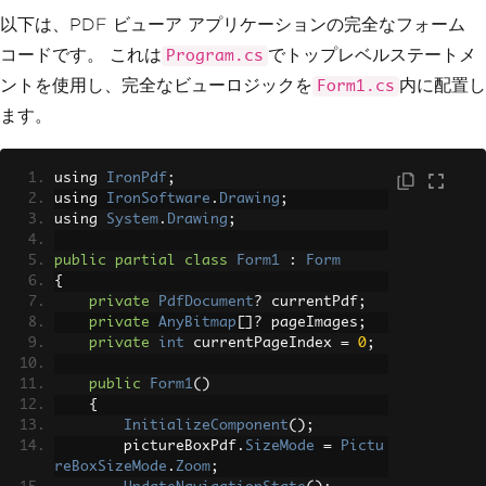
以下は、PDF ビューア アプリケーションの完全なフォーム
コードです。 これは
でトップレベルステートメ
Program.cs
ントを使用し、完全なビューロジックを
内に配置し
Form1.cs
ます。
using 
IronPdf
;
using 
IronSoftware
.
Drawing
;
using 
System
.
Drawing
;
public
partial
class
Form1
:
Form
{
private
PdfDocument
?
 currentPdf
;
private
AnyBitmap
[]?
 pageImages
;
private
int
 currentPageIndex 
=
0
;
public
Form1
()
{
InitializeComponent
();
        pictureBoxPdf
.
SizeMode
=
Pictu
reBoxSizeMode
.
Zoom
;