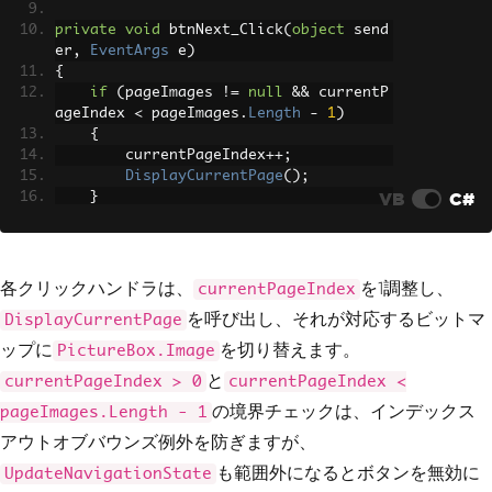
private
void
 btnNext_Click
(
object
 send
er
,
EventArgs
 e
)
{
if
(
pageImages 
!=
null
&&
 currentP
ageIndex 
<
 pageImages
.
Length
-
1
)
{
        currentPageIndex
++;
DisplayCurrentPage
();
VB
C#
}
}
各クリックハンドラは、
を1調整し、
currentPageIndex
を呼び出し、それが対応するビットマ
DisplayCurrentPage
ップに
を切り替えます。
PictureBox.Image
と
currentPageIndex > 0
currentPageIndex <
の境界チェックは、インデックス
pageImages.Length - 1
アウトオブバウンズ例外を防ぎますが、
も範囲外になるとボタンを無効に
UpdateNavigationState