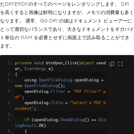
たDPIでPDFのすべてのページをレンダリングします。 DPI
を高くすると画像は鮮明になりますが、メモリの消費量も多く
なります。 通常、150 DPI の値はドキュメント ビューアーに
とって適切なバランスであり、大きなドキュメントをギガバイ
ト単位の RAM を必要とせずに画面上で読み取ることができ
ます。
private
void
 btnOpen_Click
(
object
 send
er
,
EventArgs
 e
)
{
    using 
OpenFileDialog
 openDialog 
=
new
OpenFileDialog
();
    openDialog
.
Filter
=
"PDF Files|*.p
df"
;
    openDialog
.
Title
=
"Select a PDF D
ocument"
;
if
(
openDialog
.
ShowDialog
()
==
Dia
logResult
.
OK
)
{