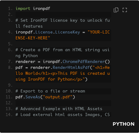
import
 ironpdf
# Set IronPDF license key to unlock fu
ll features
ironpdf
.
License
.
LicenseKey
=
"YOUR-LIC
ENSE-KEY-HERE"
# Create a PDF from an HTML string usi
ng Python
renderer 
=
 ironpdf
.
ChromePdfRenderer
()
pdf 
=
 renderer
.
RenderHtmlAsPdf
(
"<h1>He
llo World</h1><p>This PDF is created u
sing IronPDF for Python</p>"
)
# Export to a file or stream
pdf
.
SaveAs
(
"output.pdf"
)
# Advanced Example with HTML Assets
# Load external html assets Images, CS
S, and JavaScript.
PYTHON
# An optional BasePath 'C:\site\assets
\' is set as the file location to load 
assets from