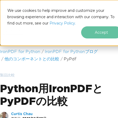
We use cookies to help improve and customize your
browsing experience and interaction with our company. To
find out more, see our
Privacy Policy.
for
Python
Accept
フッターコンテンツにスキップ
IronPDF for Python
IronPDF for Pythonブログ
他のコンポーネントとの比較
PyPdf
製品比較
Python用IronPDFと
PyPDFの比較
Curtis Chau