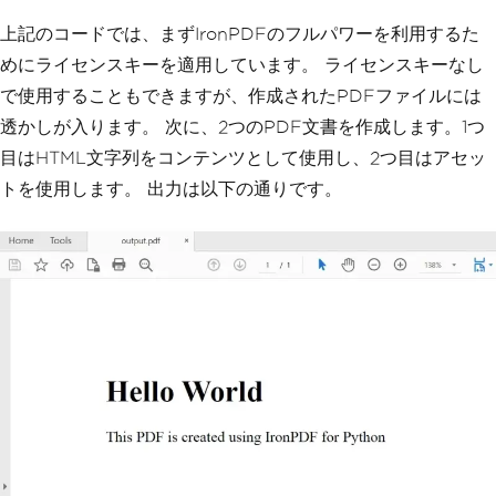
myAdvancedPdf 
=
 renderer
.
RenderHtmlAsP
上記のコードでは、まずIronPDFのフルパワーを利用するた
df
(
"<img src='icons/iron.png'>"
,
"C:\\site\\assets"
)
めにライセンスキーを適用しています。 ライセンスキーなし
myAdvancedPdf
.
SaveAs
(
"html-with-asset
で使用することもできますが、作成されたPDFファイルには
s.pdf"
)
透かしが入ります。 次に、2つのPDF文書を作成します。1つ
目はHTML文字列をコンテンツとして使用し、2つ目はアセッ
トを使用します。 出力は以下の通りです。