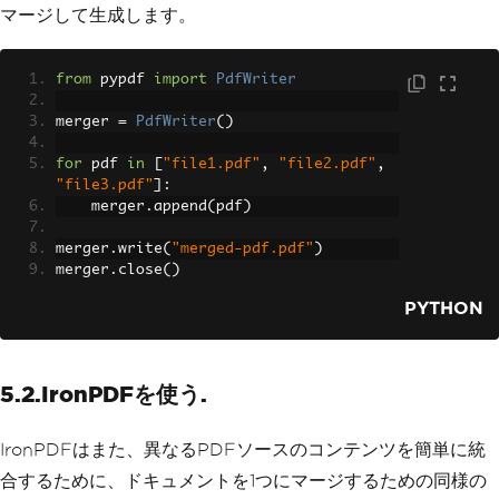
マージして生成します。
from
 pypdf 
import
PdfWriter
merger 
=
PdfWriter
()
for
 pdf 
in
[
"file1.pdf"
,
"file2.pdf"
,
"file3.pdf"
]:
    merger
.
append
(
pdf
)
merger
.
write
(
"merged-pdf.pdf"
)
merger
.
close
()
PYTHON
5.2.IronPDFを使う.
IronPDFはまた、異なるPDFソースのコンテンツを簡単に統
合するために、ドキュメントを1つにマージするための同様の