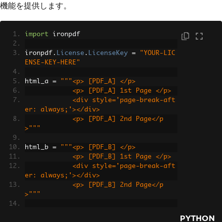
機能を提供します。
import
 ironpdf
ironpdf
.
License
.
LicenseKey
=
"YOUR-LIC
ENSE-KEY-HERE"
html_a 
=
"""<p> [PDF_A] </p>
            <p> [PDF_A] 1st Page </p>
            <div style='page-break-aft
er: always;'></div>
            <p> [PDF_A] 2nd Page</p
>"""
html_b 
=
"""<p> [PDF_B] </p>
            <p> [PDF_B] 1st Page </p>
            <div style='page-break-aft
er: always;'></div>
            <p> [PDF_B] 2nd Page</p
>"""
renderer 
=
 ironpdf
.
ChromePdfRenderer
()
PYTHON