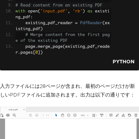
# Read content from an existing PDF
with
 open
(
'input.pdf'
,
'rb'
)
as
 existi
ng_pdf
:
    existing_pdf_reader 
=
PdfReader
(
ex
isting_pdf
)
# Merge content from the first pag
e of the existing PDF
    page
.
merge_page
(
existing_pdf_reade
r
.
pages
[
0
])
PYTHON
# Save the new PDF to a file
with
 open
(
'output.pdf'
,
'wb'
)
as
 outpu
t_file
:
    pdf_output
.
write
(
output_file
)
入力ファイルには28ページが含まれ、最初のページだけが新
しいPDFファイルに追加されます。出力は以下の通りです：