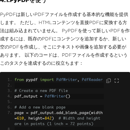
PyPDFは新しいPDFファイルを作成する基本的な機能を提供
します。 ただし、HTMLコンテンツを直接PDFに変換する方
法は組み込まれていません。 PyPDFを使って新しいPDFを作
成するには、既存のPDFにコンテンツを追加するか、新しい
空のPDFを作成し、そこにテキストや画像を追加する必要が
あります。 以下のコードは、PDFファイルを作成するという
このタスクを達成するのに役立ちます：
from
 pypdf 
import
PdfWriter
,
PdfReader
# Create a new PDF file
pdf_output 
=
PdfWriter
()
# Add a new blank page
page 
=
 pdf_output
.
add_blank_page
(
width
=
610
,
 height
=
842
)
# Width and height 
are in points (1 inch = 72 points)