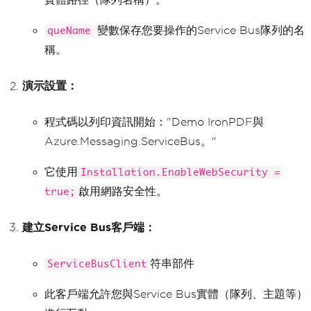
e: ironpdf</h2>"
;
變數保存您要操作的Service Bus隊列的名
queName
await
 using 
var
 client 
=
n
ew
ServiceBusClient
(
connectionString
);
稱。
var
 msgText 
=
"IronPDF is 
Awesome Package"
;
演示設置：
            content 
+=
 $
"<p>Message: 
{msgText}</p>"
;
程式碼以列印資訊開始："Demo IronPDF與
var
 tx 
=
 client
.
CreateSend
er
(
queName
);
Azure.Messaging.ServiceBus。"
await
 tx
.
SendMessageAsync
(
new
ServiceBusMessage
(
msgText
));
// S
它使用
Installation.EnableWebSecurity =
end message to the queue
啟用網路安全性。
Console
.
WriteLine
(
$
"Sent B
true;
elow message at: {DateTime.Now}"
);
            content 
+=
 $
"<p>Sent Below 
建立Service Bus客戶端：
message at: {DateTime.Now}</p>"
;
Console
.
ReadLine
();
// wai
符串部件
ServiceBusClient
t for user input to read the message;
此客戶端允許您與Service Bus實體（隊列、主題等）
var
 rx 
=
 client
.
CreateRece
iver
(
queName
);