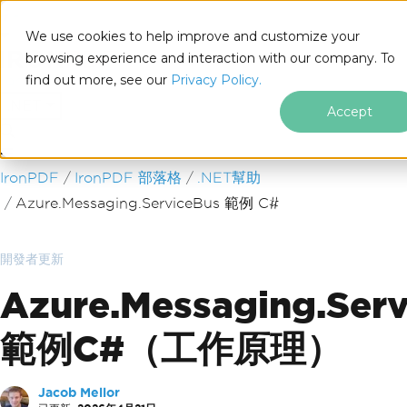
We use cookies to help improve and customize your
browsing experience and interaction with our company. To
find out more, see our
Privacy Policy.
for
.NET
Accept
跳至頁尾內容
IronPDF
IronPDF 部落格
.NET幫助
Azure.Messaging.ServiceBus 範例 C#
開發者更新
Azure.Messaging.Ser
範例C#（工作原理）
Jacob Mellor