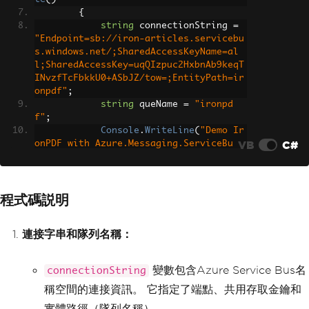
{
string
 connectionString 
=
"Endpoint=sb://iron-articles.servicebu
s.windows.net/;SharedAccessKeyName=al
l;SharedAccessKey=uqQIzpuc2HxbnAb9keqT
INvzfTcFbkkU0+ASbJZ/tow=;EntityPath=ir
onpdf"
;
string
 queName 
=
"ironpd
f"
;
Console
.
WriteLine
(
"Demo Ir
VB
C#
onPDF with Azure.Messaging.ServiceBu
s"
);
Installation
.
EnableWebSecu
rity
=
true
;
程式碼説明
// Instantiate Renderer
var
 renderer 
=
new
ChromeP
連接字串和隊列名稱：
dfRenderer
();
var
 content 
=
"<h1>Demo Ir
onPDF with Azure.Messaging.ServiceBus
變數包含Azure Service Bus名
connectionString
</h1>"
;
稱空間的連接資訊。 它指定了端點、共用存取金鑰和
            content 
+=
"<h2>Send Messa
ge to Azure.Messaging.ServiceBus Queu
實體路徑（隊列名稱）。