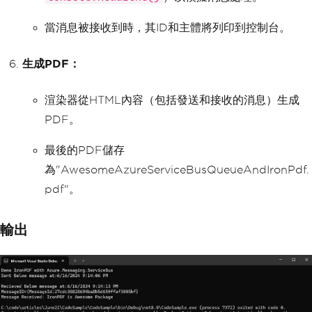
eam
            pdf
.
SaveAs
(
"AwesomeAzureSe
當消息被接收到時，其ID和主體將列印到控制台。
rviceBusQueueAndIronPdf.pdf"
);
}
}
生成PDF：
}
渲染器從HTML內容（包括發送和接收的消息）生成
PDF。
最後的PDF儲存
為"AwesomeAzureServiceBusQueueAndIronPdf.
pdf"。
輸出