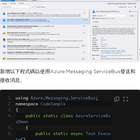
新增以下程式碼以使用Azure.Messaging.ServiceBus發送和
接收消息。
using 
Azure
.
Messaging
.
ServiceBus
;
namespace 
CodeSample
{
public
static
class
AzureServiceBu
sDemo
{
public
static
async
Task
Execu
te
()