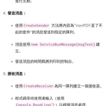
進行互動。
var
 msg 
=
await
 rx
.
Receive
MessageAsync
();
// receive messages
發送消息：
            content 
+=
"<h2>Receive Me
ssage from Azure.Messaging.ServiceBus 
Queue: ironpdf</h2>"
;
使用
方法將內容為"IronPDF是了不
CreateSender
            content 
+=
 $
"<p>Recieved B
elow message at: {DateTime.Now}</p>"
;
起的套件"的消息發送到指定的隊列。
Console
.
WriteLine
(
$
"Reciev
ed Below message at: {DateTime.Now}"
);
消息使用
建
new ServiceBusMessage(msgText)
            content 
+=
 $
"<p>MessageID=
立。
{msg.MessageId}</p>"
;
Console
.
WriteLine
(
$
"Messag
發送消息的時間戳將列印到控制台。
eID={msg.MessageId}"
);
            content 
+=
 $
"<p>Message Re
接收消息：
ceived: {msg.Body}</p>"
;
Console
.
WriteLine
(
$
"Messag
e Received: {msg.Body}"
);
使用
為同一隊列建立一個接收器。
CreateReceiver
var
 pdf 
=
 renderer
.
RenderH
程式碼等待使用者輸入（使用
tmlAsPdf
(
content
);
// Export to a file or Str
）以模擬消息處理。
Console.ReadLine()