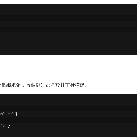
一個繼承鏈，每個類別都基於其前身構建。
mal */
}
 */
}