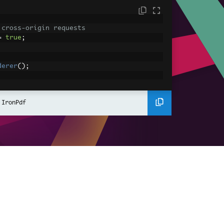
 cross-origin requests
=
true
;
derer
();
ing using C#
Pdf
(
"<h1>Hello World</h1>"
);
 IronPdf
ssets
mages, CSS and JavaScript.
\assets\' is set as the file location to 
nderHtmlAsPdf
(
"<img src='icons/iron.pn
-assets.pdf"
);