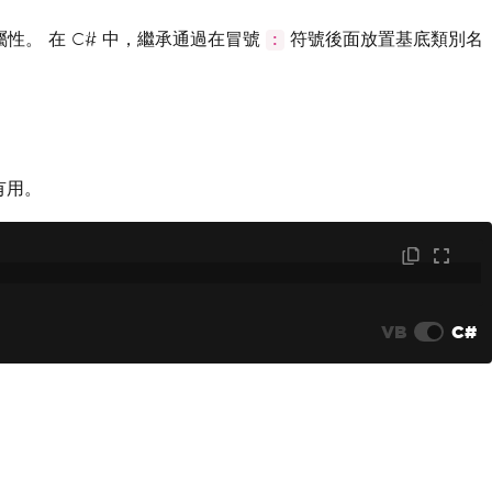
。 在 C# 中，繼承通過在冒號
符號後面放置基底類別名
:
有用。
VB
C#