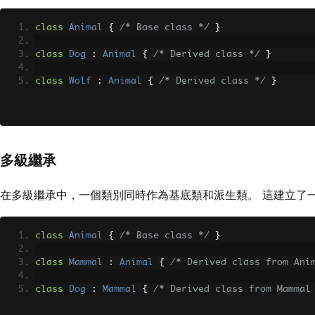
class
Animal
{
/* Base class */
}
class
Dog
:
Animal
{
/* Derived class */
}
class
Wolf
:
Animal
{
/* Derived class */
}
多級繼承
在多級繼承中，一個類別同時作為基底類和派生類。 這建立了
class
Animal
{
/* Base class */
}
class
Mammal
:
Animal
{
/* Derived class from Ani
class
Dog
:
Mammal
{
/* Derived class from Mammal