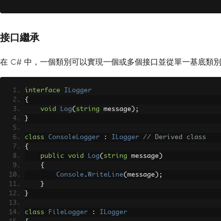
接口繼承
在 C# 中，一個類別可以實現一個或多個接口並從單一基底類
interface
ILogger
{
void
Log
(
string
 message
);
}
class
ConsoleLogger
:
ILogger
// Derived class
{
public
void
Log
(
string
 message
)
{
Console
.
WriteLine
(
message
);
}
}
class
FileLogger
:
ILogger