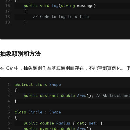
{
public
void
Log
(
string
 message
)
{
// Code to log to a file
}
}
抽象類別和方法
在 C# 中，抽象類別作為基底類別而存在，不能單獨實例化。
abstract
class
Shape
{
public
abstract
double
Area
();
// Abstract me
}
class
Circle
:
Shape
{
public
double
Radius
{
get
;
set
;
}
public
override
double
Area
()