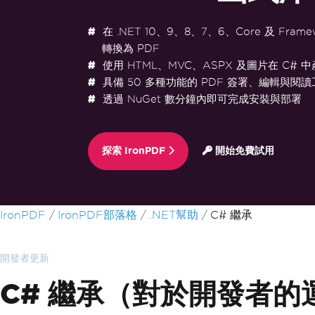
在 .NET 10、9、8、7、6、Core 及 Frame
轉換為 PDF
使用 HTML、MVC、ASPX 及圖片在 C# 中
具備 50 多種功能的 PDF 簽署、編輯與閱讀
透過 NuGet 數分鐘內即可完成安裝與部署
探索 IronPDF
開始免費試用
跳至頁尾內容
IronPDF
IronPDF部落格
.NET幫助
C# 繼承
開發者更新
C# 繼承（對於開發者的