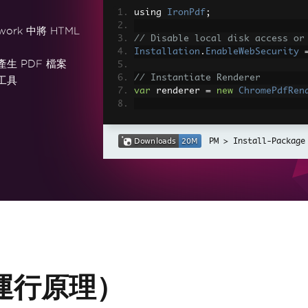
using 
IronPdf
;
work 中將 HTML
// Disable local disk access or
Installation
.
EnableWebSecurity
產生 PDF 檔案
// Instantiate Renderer
工具
var
 renderer 
=
new
ChromePdfRen
// Create a PDF from a HTML str
var
 pdf 
=
 renderer
.
RenderHtmlAs
Install-Package
// Export to a file or Stream
pdf
.
SaveAs
(
"output.pdf"
);
// Advanced Example with HTML A
// Load external html assets: I
// An optional BasePath 'C:\site
load assets from
var
 myAdvancedPdf 
=
 renderer
.
Re
g'>"
,
@"C:\site\assets\"
);
myAdvancedPdf
.
SaveAs
(
"html-with
運行原理）