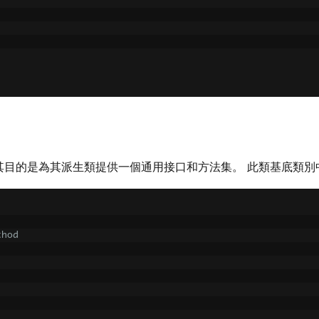
 其目的是為其派生類提供一個通用接口和方法集。 此類基底類
thod