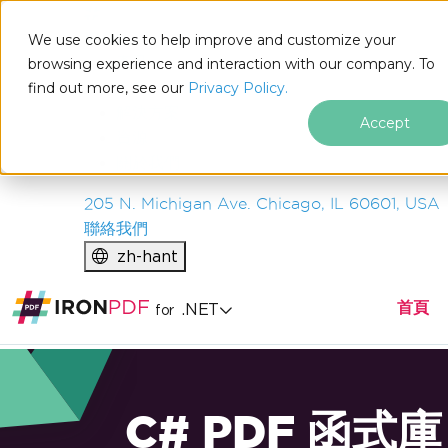
IRON
SOFTWARE
We use cookies to help improve and customize your
產品
browsing experience and interaction with our company. To
find out more, see our
企業
Privacy Policy.
解決方案
Accept
資源
關於我們
205 N. Michigan Ave. Chicago, IL 60601, USA
聯絡我們
zh-hant
首頁
.NET
for
C# PDF 函式庫