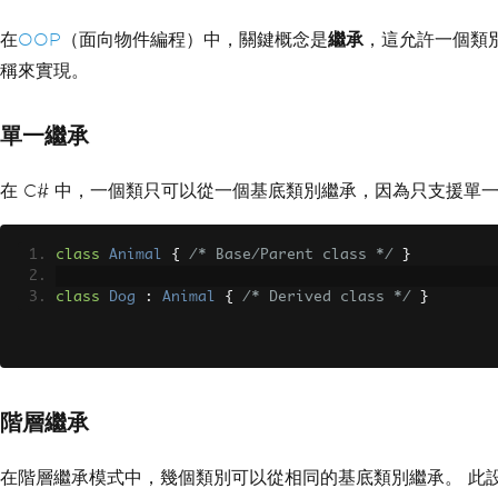
在
OOP
（面向物件編程）中，關鍵概念是
繼承
，這允許一個類
稱來實現。
單一繼承
在 C# 中，一個類只可以從一個基底類別繼承，因為只支援單
class
Animal
{
/* Base/Parent class */
}
class
Dog
:
Animal
{
/* Derived class */
}
階層繼承
在階層繼承模式中，幾個類別可以從相同的基底類別繼承。 此