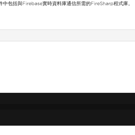
此套件中包括與Firebase實時資料庫通信所需的FireSharp程式庫。