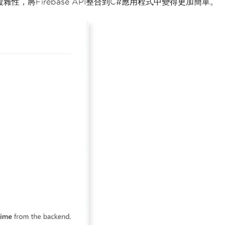
複雜性，將Firebase API整合到C#應用程式中變得更加簡單。