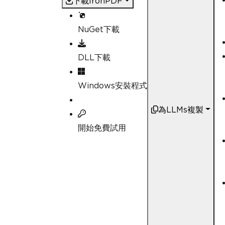
下載IronPDF
ode}"
);
return
;
}
NuGet下載
else
{
Console
.
WriteLine
(
r
DLL下載
}
// Deserialize the data
Windows安裝程式
t)
var
 user 
=
 response
.
Res
為LLMs複製
// Step 3: Generate PDF
var
 htmlContent 
=
 $
"<h1
開始免費試用
e}</p><p>Age: {user.Age}</p><p>
var
 pdf 
=
new
ChromePdf
// Save the PDF to a fi
        pdf
.
SaveAs
(
"UserInforma
Console
.
WriteLine
(
"PDF 
}
public
class
User
{