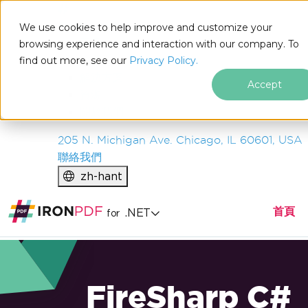
IRON
SOFTWARE
We use cookies to help improve and customize your
產品
browsing experience and interaction with our company. To
find out more, see our
企業
Privacy Policy.
解決方案
Accept
資源
關於我們
205 N. Michigan Ave. Chicago, IL 60601, USA
聯絡我們
zh-hant
首頁
.NET
for
FireSharp C#