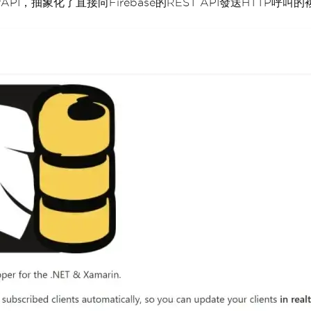
I，抽象化了直接向Firebase的REST API發送HTTP呼叫的