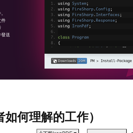
using 
System
;
using 
FireSharp
.
Config
;
件。
using 
FireSharp
.
Interfaces
;
文件
using 
FireSharp
.
Response
;
using 
IronPdf
;
考
件發送
class
Program
{
static
void
Main
(
string
[]
 a
{
// Step 1: Configure Fi
Install-Package
IFirebaseConfig
 config 
{
AuthSecret
=
"your_
BasePath
=
"https:/
};
IFirebaseClient
 client 
// Step 2: Retrieve dat
FirebaseResponse
 respon
開發者如何理解的工作）
if
(
response
.
StatusCode
{
Console
.
WriteLine
(
$