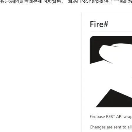
客戶端間實時儲存和同步資料。 因為FireSharp提供了一個高階AP