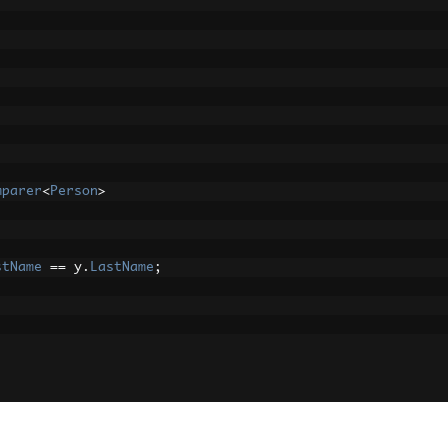
mparer
<
Person
>
stName
==
 y
.
LastName
;
LastName
.
GetHashCode
();