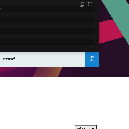
c
;
licates
w
List
<string>
 IronPdf
stinct names
es
.
Distinct
();
.HtmlToPdf Renderer
mePdfRenderer
();