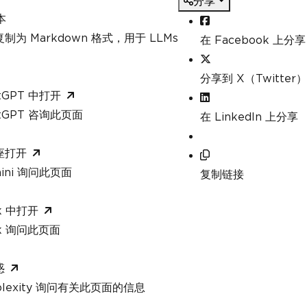
分享
nt with distinct names
本
h1>Unique Names List</h1><ul>"
;
制为 Markdown 格式，用于 LLMs
在 Facebook 上分享
stinctNames
)
i>{name}</li>"
;
分享到 X（Twitter）
tGPT 中打开
atGPT 咨询此页面
在 LinkedIn 上分享
 PDF file
rer
.
RenderHtmlAsPdf
(
htmlContent
);
座打开
le
mini 询问此页面
iqueNamesList.pdf"
;
复制链接
utPath
);
k 中打开
 created successfully at {outputPath}"
);
ok 询问此页面
惑
rplexity 询问有关此页面的信息