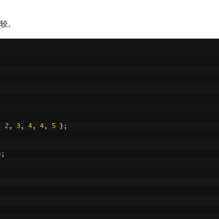
较。
Name
=
"Doe"
},
Name
=
"Doe"
},
Name
=
"Doe"
}
comparer
PersonEqualityComparer
());
,
2
,
3
,
4
,
4
,
5
};
);
} {person.LastName}"
);