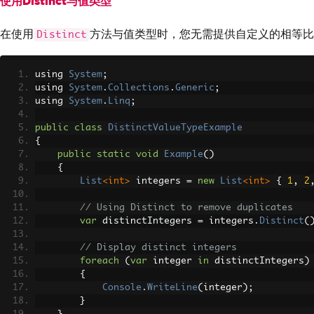
使用Distinct与值类型
{
public
static
void
Example
()
在使用
方法与值类型时，您无需提供自定义的相等比
{
Distinct
// Example list of people
List
<
Person
>
 people 
=
new
List
<
Person
>
{
using 
System
;
new
Person
{
FirstName
=
"John"
,
Last
using 
System
.
Collections
.
Generic
;
new
Person
{
FirstName
=
"Jane"
,
Last
using 
System
.
Linq
;
new
Person
{
FirstName
=
"John"
,
Last
};
public
class
DistinctValueTypeExample
{
// Using Distinct with a custom equality 
public
static
void
Example
()
var
 distinctPeople 
=
 people
.
Distinct
(
new
{
List
<int>
 integers 
=
new
List
<int>
{
1
,
2
// Display distinct people
foreach
(
var
 person 
in
 distinctPeople
)
// Using Distinct to remove duplicates
{
var
 distinctIntegers 
=
 integers
.
Distinct
(
Console
.
WriteLine
(
$
"{person.FirstName
}
// Display distinct integers
}
foreach
(
var
 integer 
in
 distinctIntegers
)
}
{
Console
.
WriteLine
(
integer
);
}