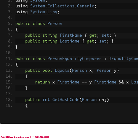
using 
System
;
using 
System
.
Collections
.
Generic
;
using 
System
.
Linq
;
public
class
Person
{
public
string
FirstName
{
get
;
set
;
}
public
string
LastName
{
get
;
set
;
}
}
public
class
PersonEqualityComparer
:
IEqualityCo
{
public
bool
Equals
(
Person
 x
,
Person
 y
)
{
return
 x
.
FirstName
==
 y
.
FirstName
&&
 x
.
La
}
public
int
GetHashCode
(
Person
 obj
)
{
return
 obj
.
FirstName
.
GetHashCode
()
^
 obj
.
}
}
public
class
DistinctCustomComparerExample