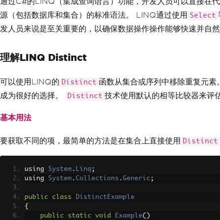
通过C#的LINQ（集成查询语言）功能，开发人员可以直接在代码中
源（包括数据库和集合）的标准语法。 LINQ通过使用
Select
发人员来说是至关重要的，以确保数据操作操作能够快速并自然
理解LINQ Distinct
可以使用LINQ的
函数从集合或序列中移除重复元素
Distinct
成为很好的选择。
技术使用默认的相等比较器来评
Distinct
基本用法
要获取不同的项，最简单的方法是在集合上直接使用
Distinct
using 
System
.
Linq
;
using 
System
.
Collections
.
Generic
;
public
class
DistinctExample
{
public
static
void
Example
()