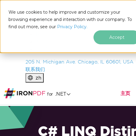
IRON
SOFTWARE
We use cookies to help improve and customize your
产品
browsing experience and interaction with our company. To
find out more, see our
企业
Privacy Policy.
解决方案
Accept
资源
关于我们
205 N. Michigan Ave. Chicago, IL 60601, USA
联系我们
zh
主页
.NET
for
C# LINQ Disti