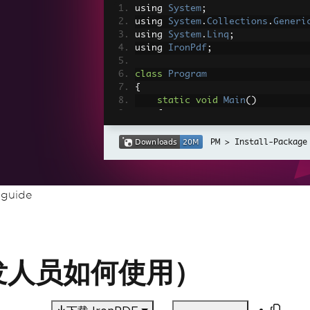
using 
System
;
using 
System
.
Collections
.
Generi
using 
System
.
Linq
;
using 
IronPdf
;
class
Program
{
static
void
Main
()
{
// Sample data with dup
List
<string>
 names 
=
ne
Install-Package
{
"Alice"
,
"Bob"
,
"Alice"
,
-guide
"Charlie"
,
"Bob"
,
"Eve"
};
// Using LINQ to get di
t（开发人员如何使用）
var
 distinctNames 
=
 nam
// Create a new IronPdf
var
Renderer
=
new
Chro