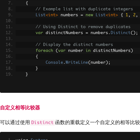
{
// Example list with duplicate integers
List
<int>
 numbers 
=
new
List
<int>
{
1
,
2
,
// Using Distinct to remove duplicates
var
 distinctNumbers 
=
 numbers
.
Distinct
();
// Display the distinct numbers
foreach
(
var
 number 
in
 distinctNumbers
)
{
Console
.
WriteLine
(
number
);
}
}
}
自定义相等比较器
可以通过使用
函数的重载定义一个自定义的相等比较
Distinct