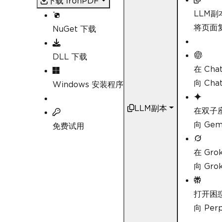
下载 IronPDF
// Build the HTML conte
LLM副
string
 htmlContent 
=
"<
将页面复
NuGet 下载
foreach
(
var
 name 
in
 di
{
            htmlContent 
+=
 $
"<l
DLL 下载
}
        htmlContent 
+=
"</ul>"
;
在 Cha
向 Ch
Windows 安装程序
// Render the HTML to a
var
 pdfDocument 
=
Rende
LLM副本
在双子
// Save the PDF to a fi
string
 outputPath 
向 Ge
=
"Un
免费试用
        pdfDocument
.
SaveAs
(
outp
在 Gro
Console
.
WriteLine
(
$
"PDF
}
向 Gr
}
打开困
向 Pe