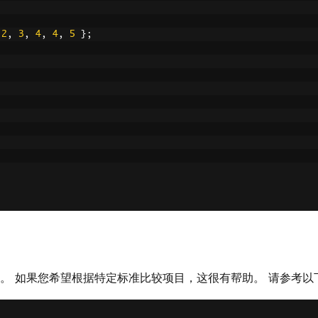
2
,
3
,
4
,
4
,
5
};
。 如果您希望根据特定标准比较项目，这很有帮助。 请参考以