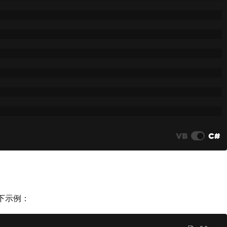
VB
C#
下示例：