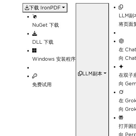
下载 IronPDF
LLM副
将页面复
NuGet 下载
DLL 下载
在 Cha
向 Ch
Windows 安装程序
LLM副本
在双子
向 Ge
免费试用
在 Gro
向 Gr
打开困
向 Pe