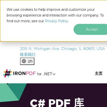
IRON
SOFTWARE
We use cookies to help improve and customize your
产品
browsing experience and interaction with our company. To
find out more, see our
企业
Privacy Policy.
解决方案
Accept
资源
关于我们
205 N. Michigan Ave. Chicago, IL 60601, USA
联系我们
zh
主页
.NET
for
C# PDF 库