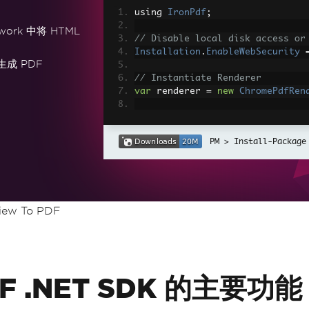
using 
IronPdf
;
work 中将 HTML
// Disable local disk access or
Installation
.
EnableWebSecurity
生成 PDF
// Instantiate Renderer
var
 renderer 
=
new
ChromePdfRen
// Create a PDF from a HTML str
var
 pdf 
=
 renderer
.
RenderHtmlAs
Install-Package
// Export to a file or Stream
pdf
.
SaveAs
(
"output.pdf"
);
// Advanced Example with HTML A
View To PDF
// Load external html assets: I
// An optional BasePath 'C:\site
load assets from
var
 myAdvancedPdf 
=
 renderer
.
Re
g'>"
,
@"C:\site\assets\"
);
myAdvancedPdf
.
SaveAs
(
"html-with
PDF .NET SDK 的主要功能