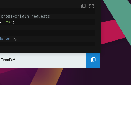
 cross-origin requests
=
true
;
derer
();
ing using C#
Pdf
(
"<h1>Hello World</h1>"
);
 IronPdf
ssets
mages, CSS and JavaScript.
\assets\' is set as the file location to 
nderHtmlAsPdf
(
"<img src='icons/iron.pn
-assets.pdf"
);