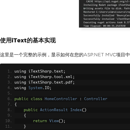
使用iText的基本实现
这里是一个完整的示例，显示如何在您的ASP.NET MVC项目中使
using iTextSharp
.
text
;
using iTextSharp
.
tool
.
xml
;
using iTextSharp
.
text
.
pdf
;
using 
System
.
IO
;
public
class
HomeController
:
Controller
{
public
ActionResult
Index
()
{
return
View
();
}