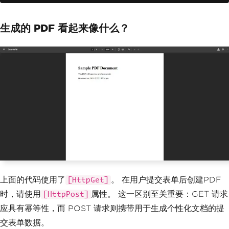
<h1>
Sample
 PDF 
Doc
ument
</
h1
>
生成的 PDF 看起来像什么？
<p>
This
 PDF opens 
in
 a 
new
 browser tab
.</
p
>
<p>
Generated
 on
:
{
DateTime
.
Now
}</
p
>
</
body
>
</
html
>
";
// Render HTML to a PDF docume
nt
var
 pdf 
=
 renderer
.
RenderHtmlA
sPdf
(
htmlContent
);
// Get the binary data for str
eaming
byte
[]
 pdfBytes 
=
 pdf
.
BinaryDa
ta
;
上面的代码使用了
。 在用户提交表单后创建PDF
[HttpGet]
// Set inline display -- this 
时，请使用
属性。 这一区别至关重要：GET 请求
[HttpPost]
is the key header for browser display
应具有幂等性，而 POST 请求则携带用于生成个性化文档的提
Response
.
Headers
.
Append
(
"Conte
nt-Disposition"
,
"inline; filename=doc
交表单数据。