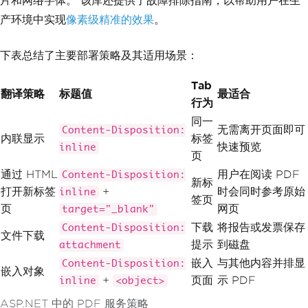
片和网络字体。 该库还提供了故障排除指南，以帮助用户在生
t_{documentId}.pdf"
);
产环境中实现
像素级精准的效果
。
Response
.
Headers
.
Append
(
"Conte
nt-Length"
,
 pdfData
.
Length
.
ToString
());
下表总结了主要部署策略及其适用场景：
return
File
(
pdfData
,
"applicat
Tab
ion/pdf"
);
翻译策略
标题值
最适合
}
行为
同一
private
static
byte
[]
GetPdfFromDa
无需离开页面即可
Content-Disposition:
内联显示
标签
tabase
(
int
 documentId
)
快速预览
inline
{
页
// Replace with actual databas
通过 HTML
用户在阅读 PDF
Content-Disposition:
e retrieval logic
新标
打开新标签
+
时会同时参考原始
inline
return
Array
.
Empty
<byte>
();
签页
}
页
网页
target="_blank"
}
下载
将报告或发票保存
Content-Disposition:
文件下载
提示
到磁盘
attachment
嵌入
与其他内容并排显
Content-Disposition:
嵌入对象
+
页面
示 PDF
inline
<object>
ASP.NET 中的 PDF 服务策略