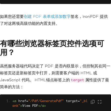
Response
.
Clear
();
Response
.
ContentType
=
"applicatio
n/pdf"
;
Response
.
AddHeader
(
"Content-Lengt
如果您还需要
创建 PDF 表单
或添加数字
签名，IronPDF 提供
h"
,
 data
.
Length
.
ToString
());
了对这两项高级功能的内置支持。
Response
.
AddHeader
(
"Content-Dispos
ition"
,
"inline; filename=invoice.pd
f"
);
Response
.
BinaryWrite
(
data
);
有哪些浏览器标签页控件选项可
Response
.
End
();
}
用？
虽然服务器端代码决定了 PDF 是否内联显示，但控制其在同一
标签页还是新标签页中打开，则需要客户端的 HTML 或
JavaScript 代码。 HTML锚点标签上的
属性提供了最
target
简单的方法：
<a
href
=
"/Pdf/GeneratePdf"
target
=
"_bl
ank"
>
View PDF
</a>