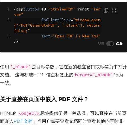
<
asp
:
Button
 ID
=
"btnViewPdf"
 runat
=
"ser
ver"
OnClientClick
=
"window.open
('/Pdf/GeneratePdf', '_blank'); return 
false;"
Text
=
"Open PDF in New Tab"
/>
VB
C#
使用
是目标参数，它在新的独立窗口或标签页中打开
'_blank'
文档。 这与标准HTML锚点标签上的
行为
target="_blank"
一致。
关于直接在页面中嵌入 PDF 文件？
HTML的
标签提供了另一种选项，可以直接在当前页
<object>
面嵌入
PDF文档
，当用户需要查看文档同时查看其他内容时非