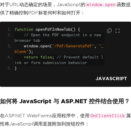
对于URL动态确定的场景，JavaScript的
函数提
window.open
供了精确控制PDF标签何时和如何打开：
function
 openPdfInNewTab
()
{
// Open the PDF endpoint in a new 
browser tab
    window
.
open
(
'/Pdf/GeneratePdf'
,
'_
blank'
);
return
false
;
// Prevent default l
ink or form submission behavior
}
JAVASCRIPT
如何将 JavaScript 与 ASP.NET 控件结合使用？
在ASP.NET WebForms应用程序中，使用
属
OnClientClick
性将JavaScript调用直接附加到按钮控件：