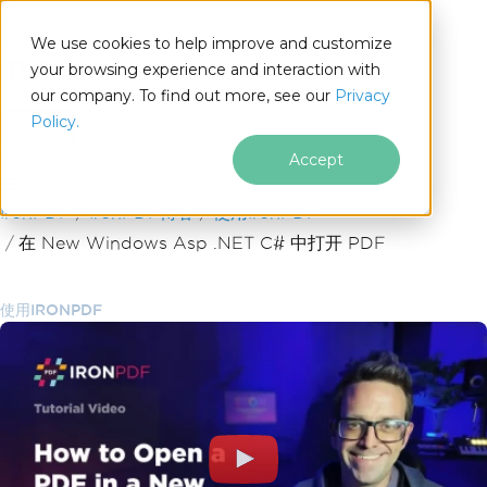
We use cookies to help improve and customize
your browsing experience and interaction with
our company. To find out more, see our
Privacy
for
Policy.
.NET
Accept
跳至页脚内容
IronPDF
IronPDF博客
使用IronPDF
在 New Windows Asp .NET C# 中打开 PDF
使用IRONPDF