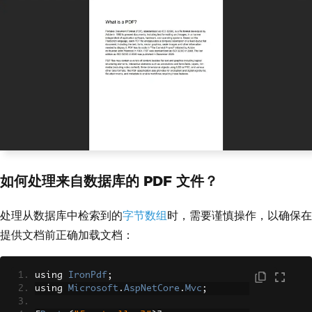
// Read the binary content fro
m the PDF stream
byte
[]
 bytes 
=
 pdf
.
Stream
.
ToAr
ray
();
// Serve inline so the browser 
displays it directly
Response
.
Headers
.
Append
(
"Conte
nt-Disposition"
,
 $
"inline; filename={f
ileName}"
);
Response
.
Headers
.
Append
(
"Conte
nt-Length"
,
 bytes
.
Length
.
ToString
());
如何处理来自数据库的 PDF 文件？
return
File
(
bytes
,
"applicatio
n/pdf"
);
处理从数据库中检索到的
字节数组
时，需要谨慎操作，以确保在
}
}
提供文档前正确加载文档：
using 
IronPdf
;
using 
Microsoft
.
AspNetCore
.
Mvc
;