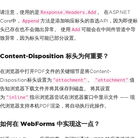
ument.pdf"
);
Response
.
Headers
.
Append
(
"Conte
请注意，使用的是
。 在ASP.NET
nt-Length"
,
 pdfBytes
.
Length
.
ToString
Response.Headers.Add
());
Core中，
方法是添加响应标头的首选API，因为即使标
Append
头已存在也不会抛出异常。 使用
可能会在中间件管道中导
Add
return
File
(
pdfBytes
,
"applica
tion/pdf"
);
致异常，因为标头可能已部分设置。
}
}
Content-Disposition 标头为何重要？
在浏览器中打开PDF文件的关键细节是将Content-
Disposition标头设置为
。
值
"attachment"
"attachment"
告知浏览器下载文件并将其保存到磁盘。 将其设置
为
指示浏览器尝试在浏览器窗口中显示文件 —— 现
"inline"
代浏览器支持本机PDF渲染，将自动执行此操作。
如何在 WebForms 中实现这一点？