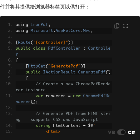
件并将其提供给浏览器标签页以供打开：
using 
IronPdf
;
using 
Microsoft
.
AspNetCore
.
Mvc
;
[
Route
(
"[controller]"
)]
public
class
PdfController
:
Controlle
r
{
[
HttpGet
(
"GeneratePdf"
)]
public
IActionResult
GeneratePdf
()
{
// Create a new ChromePdfRende
rer instance
var
 renderer 
=
new
ChromePdfRe
nderer
();
// Generate PDF from HTML stri
ng -- supports CSS and JavaScript
string
 htmlContent 
=
 $@
"
VB
C#
<html>
<body>