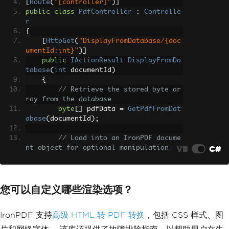
[
Route
(
"[controller]"
)]
public
class
PdfController
:
Controlle
r
{
[
HttpGet
(
"DisplayFromDatabase/{doc
umentId:int}"
)]
public
IActionResult
DisplayFromDa
tabase
(
int
 documentId
)
{
// Retrieve the stored byte ar
ray from the database
byte
[]
 pdfData 
=
GetPdfFromDat
abase
(
documentId
);
// Load into an IronPDF docume
VB
C#
nt object for optional manipulation
var
 pdf 
=
PdfDocument
.
FromByte
s
(
pdfData
);
您可以自定义哪些渲染选项？
// Set response headers for in
line browser display
Response
.
Headers
.
Append
(
IronPDF 支持
高级 HTML 转 PDF 转换
，包括 CSS 样式、图
"Content-Disposition"
,
            $
"inline; filename=documen