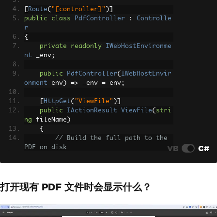
[
Route
(
"[controller]"
)]
public
class
PdfController
:
Controlle
r
{
private
readonly
IWebHostEnvironme
nt
 _env
;
public
PdfController
(
IWebHostEnvir
onment
 env
)
=>
 _env 
=
 env
;
[
HttpGet
(
"ViewFile"
)]
public
IActionResult
ViewFile
(
stri
ng
 fileName
)
{
// Build the full path to the 
VB
C#
PDF on disk
string
 path 
=
Path
.
Combine
(
_en
v
.
WebRootPath
,
"pdfs"
,
 fileName
);
打开现有 PDF 文件时会显示什么？
// Load the existing PDF docum
ent
var
 pdf 
=
PdfDocument
.
FromFile
(
path
);