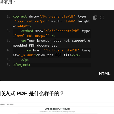
常有用：
<object
data
=
"/Pdf/GeneratePdf"
type
=
"application/pdf"
width
=
"100%"
height
=
"600px"
>
<embed
src
=
"/Pdf/GeneratePdf"
type
=
"application/pdf"
/>
<p>
Your browser does not support e
mbedded PDF documents.
<a
href
=
"/Pdf/GeneratePdf"
targ
et
=
"_blank"
>
View the PDF file
</a>
</p>
</object>
HTML
嵌入式 PDF 是什么样子的？