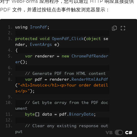
对于 WebForms 应用程序，您可以通过 HTTP 响应直接提供
PDF 文件，并通过按钮点击事件触发浏览器显示：
using 
IronPdf
;
protected
void
OpenPdf_Click
(
object
 se
nder
,
EventArgs
 e
)
{
var
 renderer 
=
new
ChromePdfRender
er
();
// Generate PDF from HTML content
var
 pdf 
=
 renderer
.
RenderHtmlAsPdf
(
"<h1>Invoice</h1><p>Your order detail
s</p>"
);
// Get byte array from the PDF doc
ument
byte
[]
 data 
=
 pdf
.
BinaryData
;
// Clear any existing response out
VB
C#
put