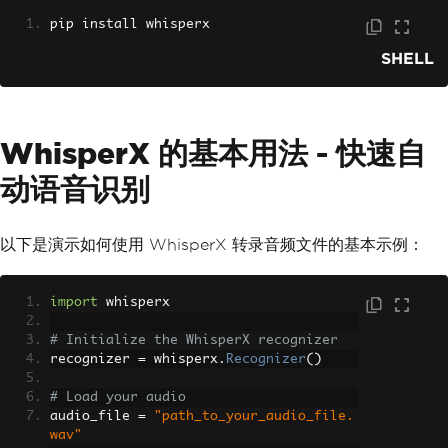
pip install whisperx
SHELL
WhisperX 的基本用法 - 快速自
动语音识别
以下是演示如何使用 WhisperX 转录音频文件的基本示例：
import
 whisperx
# Initialize the WhisperX recognizer
recognizer 
=
 whisperx
.
Recognizer
()
# Load your audio
audio_file 
=
"path_to_your_audio_file.
wav"