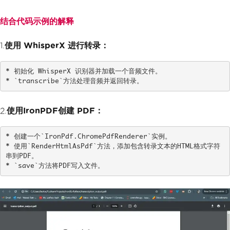
f"
pdf_from_html
.
save
(
output_file
)
结合代码示例的解释
print
(
f
"Transcription saved to {output
_file}"
)
1.
使用 WhisperX 进行转录：
* 初始化 WhisperX 识别器并加载一个音频文件。

* `transcribe`方法处理音频并返回转录。
2.
使用IronPDF创建 PDF：
* 创建一个`IronPdf.ChromePdfRenderer`实例。

* 使用`RenderHtmlAsPdf`方法，添加包含转录文本的HTML格式字符
串到PDF。

* `save`方法将PDF写入文件。