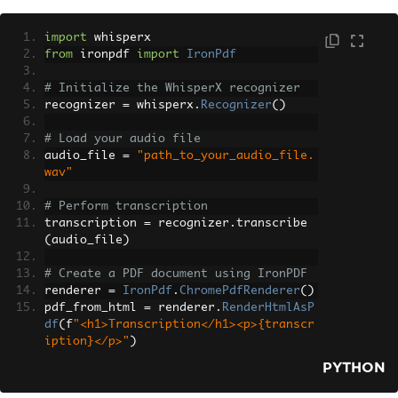
import
 whisperx
from
 ironpdf 
import
IronPdf
# Initialize the WhisperX recognizer
recognizer 
=
 whisperx
.
Recognizer
()
# Load your audio file
audio_file 
=
"path_to_your_audio_file.
wav"
# Perform transcription
transcription 
=
 recognizer
.
transcribe
(
audio_file
)
# Create a PDF document using IronPDF
renderer 
=
IronPdf
.
ChromePdfRenderer
()
pdf_from_html 
=
 renderer
.
RenderHtmlAsP
df
(
f
"<h1>Transcription</h1><p>{transcr
iption}</p>"
)
PYTHON
# Save the PDF to a file
output_file 
=
"transcription_output.pd