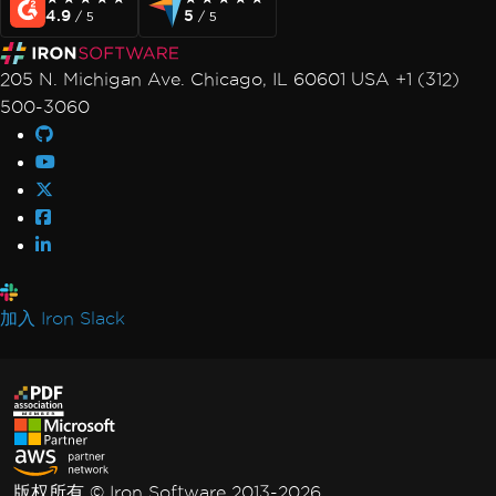
4.9
5
/ 5
/ 5
205 N. Michigan Ave. Chicago, IL 60601 USA +1 (312)
500-3060
加入 Iron Slack
版权所有 © Iron Software 2013-2026