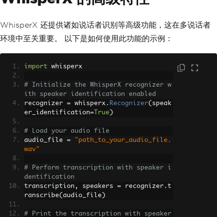
WhisperX 还提供诸如说话者识别等高级功能，这在多说话者
环境中至关重要。 以下是如何使用此功能的示例：
import
 whisperx
# Initialize the WhisperX recognizer w
ith speaker identification enabled
recognizer 
=
 whisperx
.
Recognizer
(
speak
er_identification
=
True
)
# Load your audio file
audio_file 
=
"path_to_your_audio_file.
wav"
# Perform transcription with speaker i
dentification
transcription
,
 speakers 
=
 recognizer
.
t
ranscribe
(
audio_file
)
# Print the transcription with speaker 