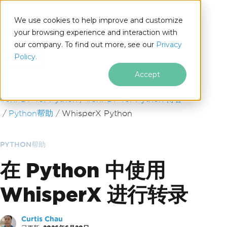
We use cookies to help improve and customize
your browsing experience and interaction with
our company. To find out more, see our
Privacy
for
Policy.
Python
Accept
跳至页脚内容
IronPDF for Python
IronPDF for Python 博客
Python帮助
WhisperX Python
PYTHON帮助
在 Python 中使用
WhisperX 进行转录
Curtis Chau