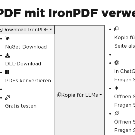
 PDF mit IronPDF ver
Download IronPDF
Kopie f
Seite al
NuGet-Download
DLL-Download
In Chat
Fragen S
PDFs konvertieren
Kopie für LLMs
Öffnen S
Fragen S
Gratis testen
Öffnen S
Fragen S