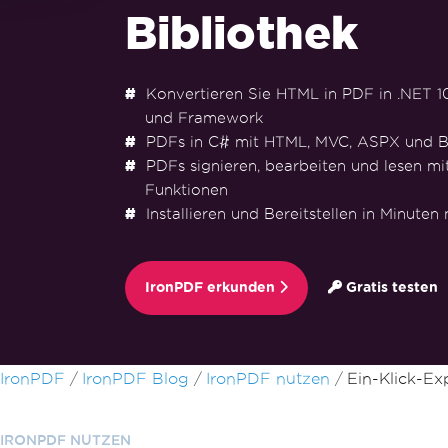
Bibliothek
Konvertieren Sie HTML in PDF in .NET 10, 
und Framework
PDFs in C# mit HTML, MVC, ASPX und B
PDFs signieren, bearbeiten und lesen mi
Funktionen
Installieren und Bereitstellen in Minuten
IronPDF erkunden
Gratis testen
Zum Fußzeileninhalt springen
IronPDF
IronPDF Blog
IronPDF nutzen
Ein-Klick-E
IRONPDF NUTZEN