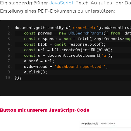
Ein standardmäßiger
JavaScript
-Fetch-Aufruf auf der D
Erstellung eines PDF-Dokuments zu unterstützen:
document
.
getElementById
(
'export-btn'
).
addEventLis
const
 params 
=
new
URLSearchParams
({
from
:
 da
const
 response 
=
await
 fetch
(`/
api
/
reports
/
ex
const
 blob 
=
await
 response
.
blob
();
const
 url 
=
 URL
.
createObjectURL
(
blob
);
const
 a 
=
 document
.
createElement
(
'a'
);
    a
.
href 
=
 url
;
    a
.
download 
=
'dashboard-report.pdf'
;
    a
.
click
();
});
Button mit unserem JavaScript-Code