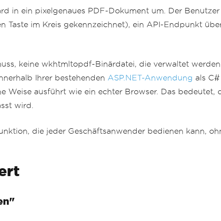
 in ein pixelgenaues PDF-Dokument um. Der Benutzer kli
blauen Taste im Kreis gekennzeichnet), ein API-Endpunkt 
ss, keine wkhtmltopdf-Binärdatei, die verwaltet werden m
innerhalb Ihrer bestehenden
ASP.NET-Anwendung
als C#
che Weise ausführt wie ein echter Browser. Das bedeutet,
sst wird.
unktion, die jeder Geschäftsanwender bedienen kann, ohne
ert
en"