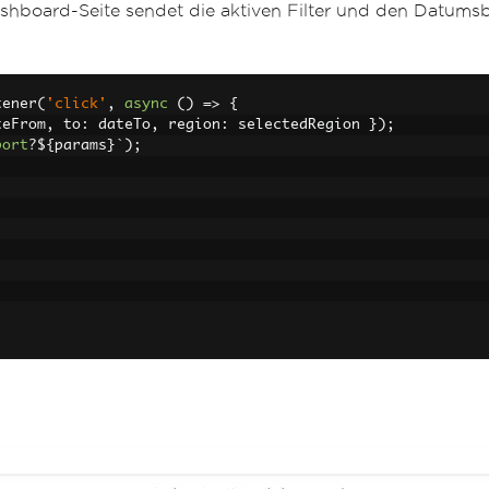
ashboard-Seite sendet die aktiven Filter und den Datums
tener
(
'click'
,
async
()
=>
{
teFrom
,
 to
:
 dateTo
,
 region
:
 selectedRegion 
});
port
?
$
{
params
}`);