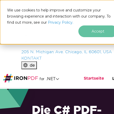
IRON
SOFTWARE
We use cookies to help improve and customize your
PRODUKTE
browsing experience and interaction with our company. To
find out more, see our
UNTERNEHMEN
Privacy Policy.
LÖSUNGEN
Accept
RESSOURCEN
ÜBER UNS
205 N. Michigan Ave. Chicago, IL 60601, USA
KONTAKT
de
Startseite
.NET
for
Die C# PDF-