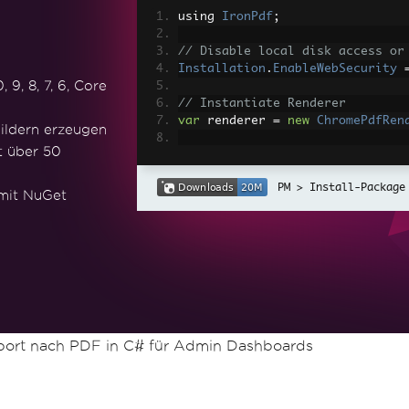
using 
IronPdf
;
// Disable local disk access or
Installation
.
EnableWebSecurity
9, 8, 7, 6, Core
// Instantiate Renderer
var
 renderer 
=
new
ChromePdfRen
ildern erzeugen
t über 50
// Create a PDF from a HTML str
var
 pdf 
=
 renderer
.
RenderHtmlAs
Install-Package
 mit NuGet
// Export to a file or Stream
pdf
.
SaveAs
(
"output.pdf"
);
// Advanced Example with HTML A
// Load external html assets: I
// An optional BasePath 'C:\site
load assets from
var
 myAdvancedPdf 
=
 renderer
.
Re
xport nach PDF in C# für Admin Dashboards
g'>"
,
@"C:\site\assets\"
);
myAdvancedPdf
.
SaveAs
(
"html-with