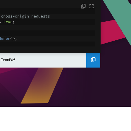
 cross-origin requests
=
true
;
derer
();
ing using C#
Pdf
(
"<h1>Hello World</h1>"
);
 IronPdf
ssets
mages, CSS and JavaScript.
\assets\' is set as the file location to 
nderHtmlAsPdf
(
"<img src='icons/iron.pn
-assets.pdf"
);