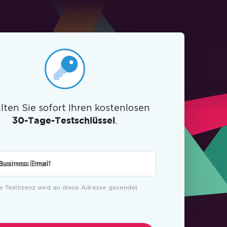
lten Sie sofort Ihren kostenlosen
.
30-Tage-Testschlüssel
Business Email
*
re Testlizenz wird an diese Adresse gesendet