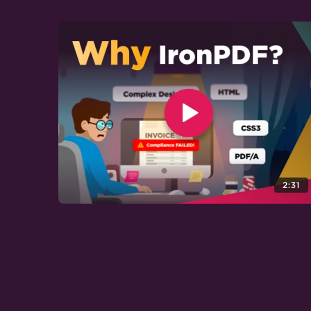
Angular.JS zu PDF
Web-Barrierefreiheit
TLS-Website- &
Systemanmeldungen
Cookies
HTTP-Anforderungsheader
Maßgeschneiderte PDF-
Konvertierung
Benutzerdefinierte Ränder
festlegen
Kopf- und Fußzeilen auf
bestimmten Seiten hinzufügen
Seitenzahlen und Seitenumbrüche