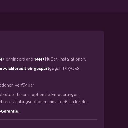
engineers and
NuGet-Installationen.
M+
14M+
gegen DIY/OSS-
ntwicklerzeit eingespart
tionen verfügbar.
efristete Lizenz, optionale Erneuerungen,
rere Zahlungsoptionen einschließlich lokaler.
-Garantie.