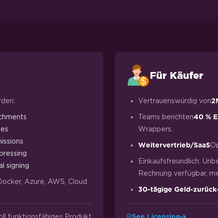
Für Käufer
rden:
Vertrauenswürdig von
2
chments
Teams berichten
40 % E
ges
Wrappers.
issions
Op
Weitervertrieb/SaaS
ressing
Einkaufsfreundlich: Unb
al signing
Rechnung verfügbar, meh
Docker, Azure, AWS, Cloud.
30-tägige Geld-zurück
oll funktionsfähiges Produkt
See Licensing