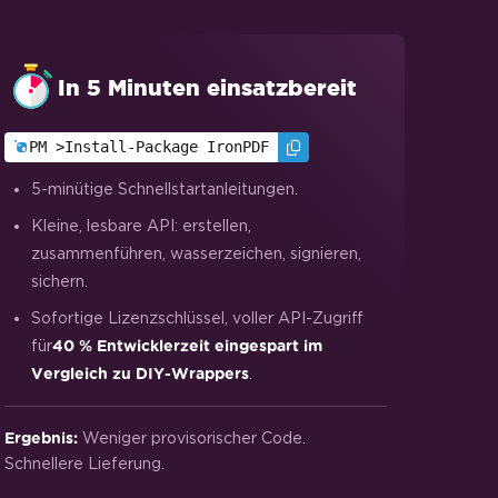
In 5 Minuten einsatzbereit
PM >
Install-Package IronPDF
5-minütige Schnellstartanleitungen.
Kleine, lesbare API: erstellen,
zusammenführen, wasserzeichen, signieren,
sichern.
Sofortige Lizenzschlüssel, voller API-Zugriff
für
40 % Entwicklerzeit eingespart im
.
Vergleich zu DIY-Wrappers
Weniger provisorischer Code.
Ergebnis:
Schnellere Lieferung.