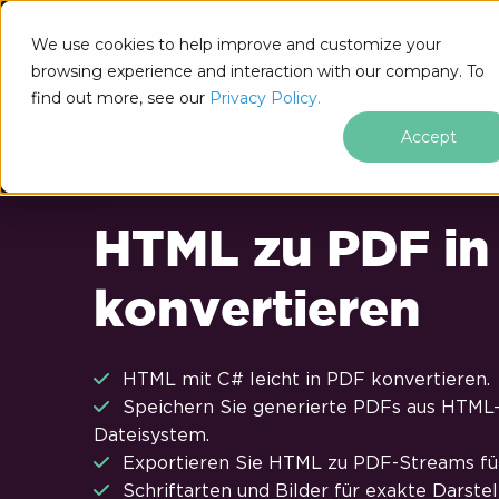
Zum Fußzeileninhalt springen
We use cookies to help improve and customize your
browsing experience and interaction with our company. To
find out more, see our
Privacy Policy.
Accept
HTML zu PDF in
konvertieren
HTML mit C# leicht in PDF konvertieren.
Speichern Sie generierte PDFs aus HTML-
Dateisystem.
Exportieren Sie HTML zu PDF-Streams für
Schriftarten und Bilder für exakte Darste