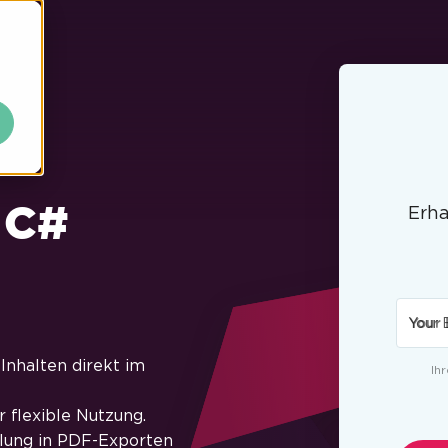
 C#
Erha
Your 
Inhalten direkt im
Ih
 flexible Nutzung.
llung in PDF-Exporten