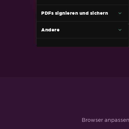
RTF zu PDF
PDFs signieren und sichern
Markdown zu PDF
TIFF zu PDF mit Unterstützung für
Andere
mehrere Seiten
PDF zu HTML
Dynamische Webseite zu PDFs
XAML zu PDF (MAUI)
Razor zu PDF (Blazor Server)
CSHTML to PDF (Razor-Seiten)
CSHTML zu PDF (MVC Core)
CSHTML zu PDF (MVC-Framework)
ASPX-Seite zu PDF
Browser anpassen.
ASPX-Seite zu PDF-Einstellungen