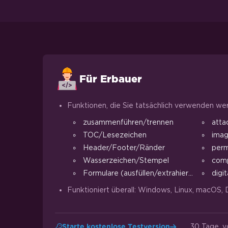
Für Erbauer
Funktionen, die Sie tatsächlich verwenden we
zusammenführen/trennen
atta
TOC/Lesezeichen
ima
Header/Footer/Ränder
perm
Wasserzeichen/Stempel
comp
Formulare (ausfüllen/extrahieren)
digit
Funktioniert überall: Windows, Linux, macOS, 
30 Tage, v
Starte kostenlose Testversion