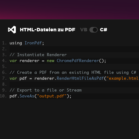
HTML-Dateien zu PDF
VB
C#
using 
IronPdf
;
// Instantiate Renderer
var
 renderer 
=
new
ChromePdfRenderer
();
// Create a PDF from an existing HTML file using C#
var
 pdf 
=
 renderer
.
RenderHtmlFileAsPdf
(
"example.html
// Export to a file or Stream
pdf
.
SaveAs
(
"output.pdf"
);