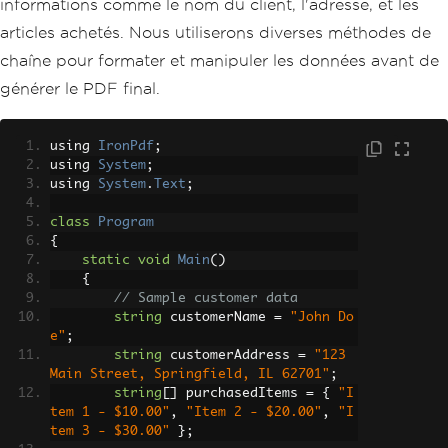
informations comme le nom du client, l'adresse, et les
articles achetés. Nous utiliserons diverses méthodes de
chaîne pour formater et manipuler les données avant de
générer le PDF final.
using 
IronPdf
;
using 
System
;
using 
System
.
Text
;
class
Program
{
static
void
Main
()
{
// Sample customer data
string
 customerName 
=
"John Do
e"
;
string
 customerAddress 
=
"123 
Main Street, Springfield, IL 62701"
;
string
[]
 purchasedItems 
=
{
"I
tem 1 - $10.00"
,
"Item 2 - $20.00"
,
"I
tem 3 - $30.00"
};