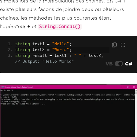
simples lors de la manipulation des chaînes. En C#, il
existe plusieurs façons de joindre deux ou plusieurs
chaînes, les méthodes les plus courantes étant
l'opérateur
+
et
.
String.Concat()
string
 text1 
=
"Hello"
;
string
 text2 
=
"World"
;
string
 result 
=
 text1 
+
" "
+
 text2
;
// Output: "Hello World"
VB
C#