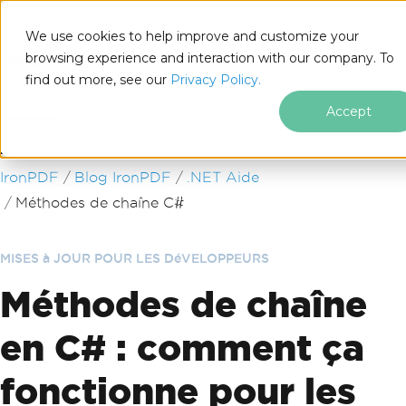
We use cookies to help improve and customize your
browsing experience and interaction with our company. To
find out more, see our
Privacy Policy.
for
.NET
Accept
Passer au contenu du pied de page
IronPDF
Blog IronPDF
.NET Aide
Méthodes de chaîne C#
MISES à JOUR POUR LES DéVELOPPEURS
Méthodes de chaîne
en C# : comment ça
fonctionne pour les