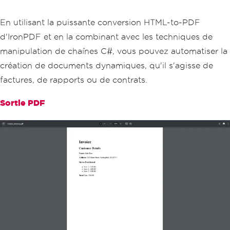
<strong>Total Cost:</strong> $"
+
 tota
lCost
.
ToString
(
"F2"
)
+
"</p>"
);
En utilisant la puissante conversion HTML-to-PDF
d'IronPDF et en la combinant avec les techniques de
// Convert the HTML to PDF usi
ng IronPDF
manipulation de chaînes C#, vous pouvez automatiser la
var
 pdf 
=
HtmlToPdf
.
ConvertHtm
création de documents dynamiques, qu'il s'agisse de
lString
(
invoiceContent
.
ToString
());
factures, de rapports ou de contrats.
// Save the generated PDF
        pdf
.
SaveAs
(
"Invoice_Johndoe.pd
Sortie PDF
f"
);
Console
.
WriteLine
(
"Invoice PDF 
generated successfully."
);
}
}