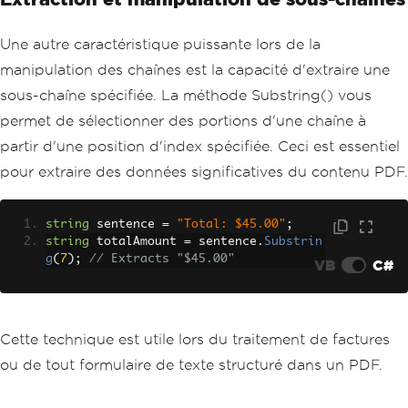
Une autre caractéristique puissante lors de la
manipulation des chaînes est la capacité d'extraire une
sous-chaîne spécifiée. La méthode Substring() vous
permet de sélectionner des portions d'une chaîne à
partir d'une position d'index spécifiée. Ceci est essentiel
pour extraire des données significatives du contenu PDF.
string
 sentence 
=
"Total: $45.00"
;
string
 totalAmount 
=
 sentence
.
Substrin
g
(
7
);
// Extracts "$45.00"
VB
C#
Cette technique est utile lors du traitement de factures
ou de tout formulaire de texte structuré dans un PDF.