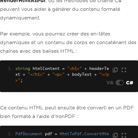
RenderHtmlAsPdf
, où les méthodes de chaîne C#
peuvent vous aider à générer du contenu formaté
dynamiquement.
Par exemple, vous pourriez créer des en-têtes
dynamiques et un contenu de corps en concaténant des
chaînes avec des balises HTML :
string
 htmlContent 
=
"<h1>"
+
 headerTe
xt 
+
"</h1>"
+
"<p>"
+
 bodyText 
+
"</p
>"
;
VB
C#
Ce contenu HTML peut ensuite être converti en un PDF
bien formaté à l'aide d'IronPDF :
PdfDocument
 pdf 
=
HtmlToPdf
.
ConvertHtm