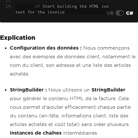
// Start building the HTML con
VB
C#
tent for the invoice
StringBuilder
 invoiceContent 
=
new
StringBuilder
();
Explication
// Adding the header
        invoiceContent
.
AppendLine
(
"<h1
Configuration des données :
Nous commençons
>Invoice</h1>"
);
        invoiceContent
.
AppendLine
(
"<h2
avec des exemples de données client, notamment le
>Customer Details</h2>"
);
nom du client, son adresse et une liste des articles
        invoiceContent
.
AppendLine
(
"<p>
<strong>Name:</strong> "
+
 customerNam
achetés.
e 
+
"</p>"
);
        invoiceContent
.
AppendLine
(
"<p>
<strong>Address:</strong> "
+
 customer
StringBuilder :
Nous utilisons un
StringBuilder
Address 
+
"</p>"
);
pour générer le contenu HTML de la facture. Cela
// Adding the list of purchase
nous permet d'ajouter efficacement chaque partie
d items
du contenu (en-tête, informations client, liste des
        invoiceContent
.
AppendLine
(
"<h3
articles achetés et coût total) sans créer plusieurs
>Items Purchased</h3>"
);
        invoiceContent
.
AppendLine
(
"<ul
instances de chaînes
intermédiaires.
>"
);