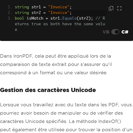
string
 str1 
=
"Invoice"
;
string
 str2 
=
"Invoice"
;
bool
 isMatch 
=
 str1
.
Equals
(
str2
);
// R
eturns true as both have the same valu
e
VB
C#
Dans IronPDF, cela peut être appliqué lors de la
comparaison de texte extrait pour s'assurer qu'il
correspond à un format ou une valeur désirée.
Gestion des caractères Unicode
Lorsque vous travaillez avec du texte dans les PDF, vous
pourriez avoir besoin de manipuler ou de vérifier des
caractères Unicode spécifiés. La méthode IndexOf()
peut également être utilisée pour trouver la position d'un