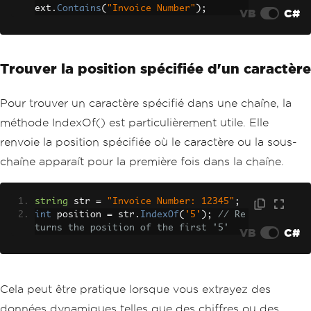
ext
.
Contains
(
"Invoice Number"
);
VB
C#
Trouver la position spécifiée d'un caractère
Pour trouver un caractère spécifié dans une chaîne, la
méthode IndexOf() est particulièrement utile. Elle
renvoie la position spécifiée où le caractère ou la sous-
chaîne apparaît pour la première fois dans la chaîne.
string
 str 
=
"Invoice Number: 12345"
;
int
 position 
=
 str
.
IndexOf
(
'5'
);
// Re
turns the position of the first '5'
VB
C#
Cela peut être pratique lorsque vous extrayez des
données dynamiques telles que des chiffres ou des