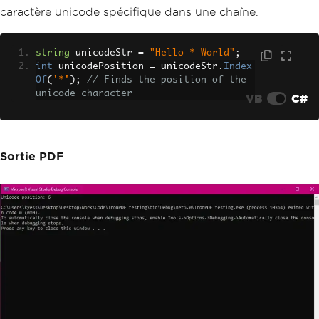
caractère unicode spécifique dans une chaîne.
string
 unicodeStr 
=
"Hello * World"
;
int
 unicodePosition 
=
 unicodeStr
.
Index
Of
(
'*'
);
// Finds the position of the 
unicode character
VB
C#
Sortie PDF