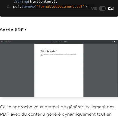
lString
(
htmlContent
);
pdf
.
SaveAs
(
"formattedDocument.pdf"
);
VB
C#
Sortie PDF :
Cette approche vous permet de générer facilement des
PDF avec du contenu généré dynamiquement tout en