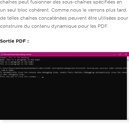
chaînes peut fusionner des sous-chaînes spécifiées en
un seul bloc cohérent. Comme nous le verrons plus tard,
de telles chaînes concaténées peuvent être utilisées pour
construire du contenu dynamique pour les PDF.
Sortie PDF :