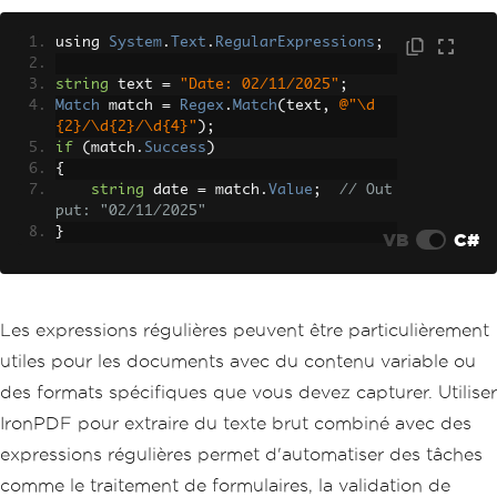
using 
System
.
Text
.
RegularExpressions
;
string
 text 
=
"Date: 02/11/2025"
;
Match
 match 
=
Regex
.
Match
(
text
,
@"\d
{2}/\d{2}/\d{4}"
);
if
(
match
.
Success
)
{
string
 date 
=
 match
.
Value
;
// Out
put: "02/11/2025"
}
VB
C#
Les expressions régulières peuvent être particulièrement
utiles pour les documents avec du contenu variable ou
des formats spécifiques que vous devez capturer. Utiliser
IronPDF pour extraire du texte brut combiné avec des
expressions régulières permet d'automatiser des tâches
comme le traitement de formulaires, la validation de