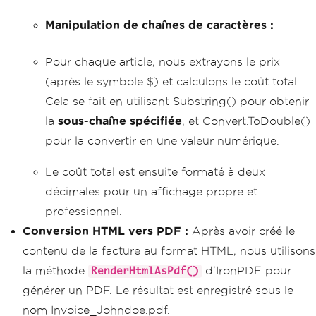
foreach
(
var
 item 
in
 purchased
Items
)
Manipulation de chaînes de caractères :
{
            invoiceContent
.
AppendLine
Pour chaque article, nous extrayons le prix
(
"<li>"
+
 item 
+
"</li>"
);
}
(après le symbole $) et calculons le coût total.
        invoiceContent
.
AppendLine
(
"</u
Cela se fait en utilisant Substring() pour obtenir
l>"
);
la
sous-chaîne spécifiée
, et Convert.ToDouble()
// Calculate total cost (basic 
pour la convertir en une valeur numérique.
manipulation with string methods)
double
 totalCost 
=
0
;
foreach
(
var
 item 
in
 purchased
Le coût total est ensuite formaté à deux
Items
)
décimales pour un affichage propre et
{
string
 priceString 
=
 item
.
professionnel.
Substring
(
item
.
LastIndexOf
(
'$'
)
+
1
);
Conversion HTML vers PDF :
Après avoir créé le
double
 price 
=
Convert
.
ToD
ouble
(
priceString
);
contenu de la facture au format HTML, nous utilisons
            totalCost 
+=
 price
;
la méthode
d'IronPDF pour
RenderHtmlAsPdf()
}
générer un PDF. Le résultat est enregistré sous le
// Adding total cost
nom Invoice_Johndoe.pdf.
        invoiceContent
.
AppendLine
(
"<p>