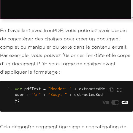
En travaillant avec IronPDF, vous pourriez avoir besoin
de concaténer des chaînes pour créer un document
complet ou manipuler du texte dans le contenu extrait.
Par exemple, vous pouvez fusionner l'en-tête et le corps
d'un document PDF sous forme de chaînes avant
d'appliquer le formatage :
var
 pdfText 
=
"Header: "
+
 extractedHe
ader 
+
"\n"
+
"Body: "
+
 extractedBod
y
;
VB
C#
Cela démontre comment une simple concaténation de